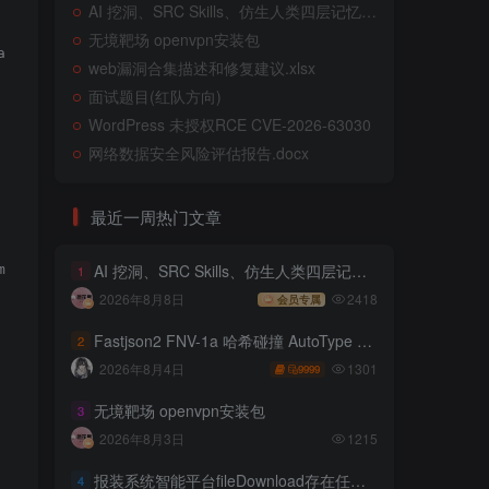
AI 挖洞、SRC Skills、仿生人类四层记忆系统
无境靶场 openvpn安装包
ge in order to extract his credentials, or cookies.

web漏洞合集描述和修复建议.xlsx
面试题目(红队方向)
WordPress 未授权RCE CVE-2026-63030
网络数据安全风险评估报告.docx
最近一周热门文章
AI 挖洞、SRC Skills、仿生人类四层记忆系统
e/88.0.4324.150 Safari/537.36

1
2026年8月8日
2418
会员专属
Fastjson2 FNV-1a 哈希碰撞 AutoType 绕过远程代码执行
2
1301
2026年8月4日
9999
无境靶场 openvpn安装包
3
2026年8月3日
1215
报装系统智能平台fileDownload存在任意文件读取
4