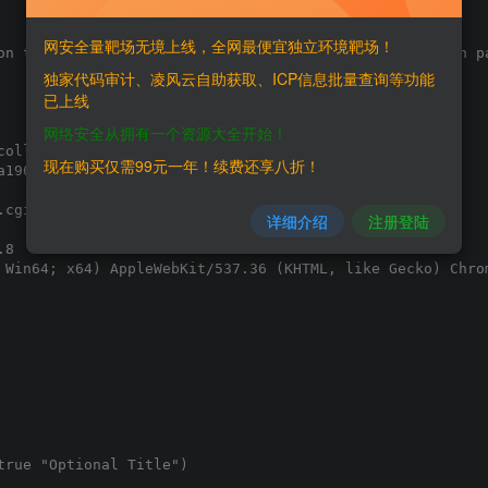
网安全量靶场无境上线，全网最便宜独立环境靶场！
on that vulnerability to redirect user to a fake Login pa
独家代码审计、凌风云自助获取、ICP信息批量查询等功能
已上线
网络安全从拥有一个资源大全开始！
ollaborator.net

现在购买仅需99元一年！续费还享八折！
196b65306ca7236

cgi

详细介绍
注册登陆
8

 Win64; x64) AppleWebKit/537.36 (KHTML, like Gecko) Chrom
rue "Optional Title")
