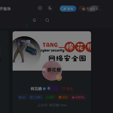
开板块
发布
开通会员
作者
棉花糖
关注
41
1.5W+
991
424
436W+
公众号: 棉花糖 fans