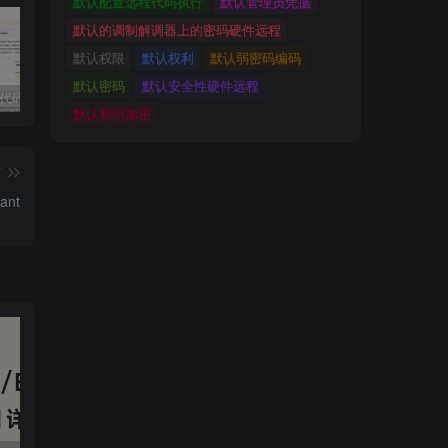
默认配置远程代码执行
默认管理员凭据
默认的调制解调器上的密码硬件远程
默认权限
默认权利
默认弱密码编码
默认密码
默认安全性硬件远程
独家!超强代码审计工具上线！免费会员等你来嫖！
2025 hw 有poc的漏洞集合
技术文章投稿兑换会员规则
默认和弱加密
篇
ant