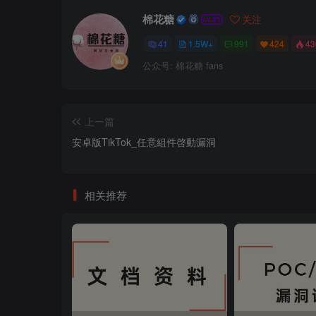
棉花糖
关注
41
1.5W+
991
424
4
公众号: 棉花糖 fans
上一篇
安卓版TikTok_任意組件啓動漏洞
相关推荐