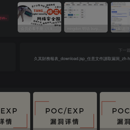
36W+
会员必看手册（1.9.0版本 26.4.5更新）
mingdon 明动 burp插件0.2.6版本 本地时间校验去除版
下一
久其財務報表_download.jsp_任意文件讀取漏洞_zh-h