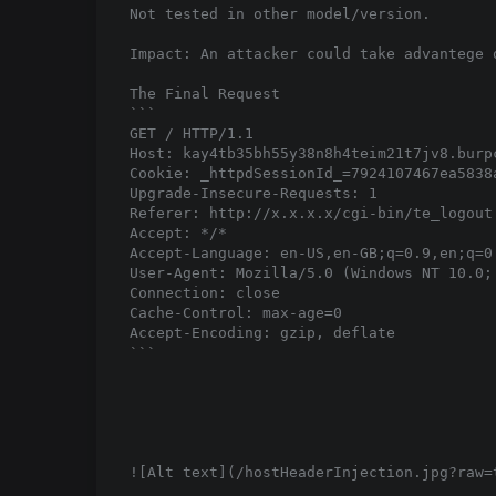
Not tested in other model/version.   

Impact: An attacker could take advantege 
The Final Request

```

GET / HTTP/1.1

Host: kay4tb35bh55y38n8h4teim21t7jv8.burpc
Cookie: _httpdSessionId_=7924107467ea5838a
Upgrade-Insecure-Requests: 1

Referer: http://x.x.x.x/cgi-bin/te_logout.
Accept: */*

Accept-Language: en-US,en-GB;q=0.9,en;q=0.
User-Agent: Mozilla/5.0 (Windows NT 10.0;
Connection: close

Cache-Control: max-age=0

Accept-Encoding: gzip, deflate

```

![Alt text](/hostHeaderInjection.jpg?raw=t