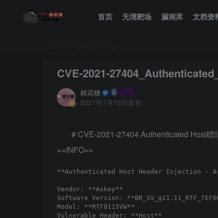
首页
无境靶场
漏洞库
文档资
首页
漏洞库
正文
CVE-2021-27404_Authentica
棉花糖
2021年7月15日发布
# CVE-2021-27404 Authenticated Ho
==INFO==
**Authenticated Host Header Injection - A
Vendor: **Askey**   

Software Version: **BR_SV_g11.11_RTF_TEF00
Model: **RTF8115VW**   

Vulnerable Header: **Host**  
