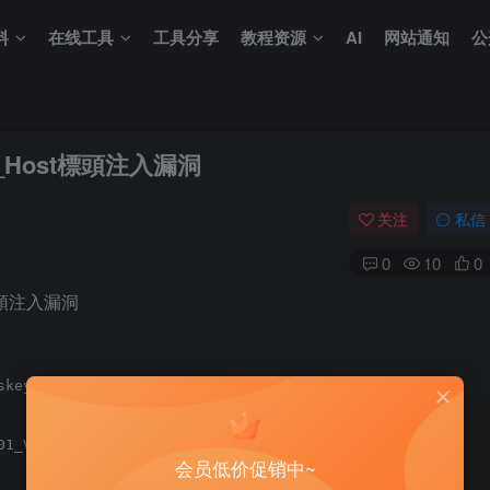
料
在线工具
工具分享
教程资源
AI
网站通知
公
ted_Host標頭注入漏洞
关注
私信
0
10
0
st標頭注入漏洞
skey Internet Fiber Modem**

1_V6.54_V014**  

会员低价促销中~