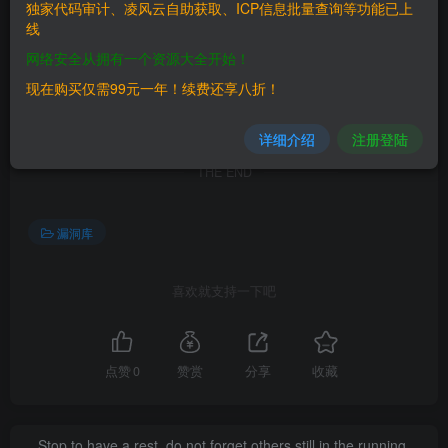
独家代码审计、凌风云自助获取、ICP信息批量查询等功能已上
线
==File Reading==
网络安全从拥有一个资源大全开始！
现在购买仅需99元一年！续费还享八折！
©
版权声明
详细介绍
注册登陆
文章版权归作者所有，未经允许请勿转载。
THE END
漏洞库
喜欢就支持一下吧
点赞
0
赞赏
分享
收藏
Stop to have a rest, do not forget others still in the running.