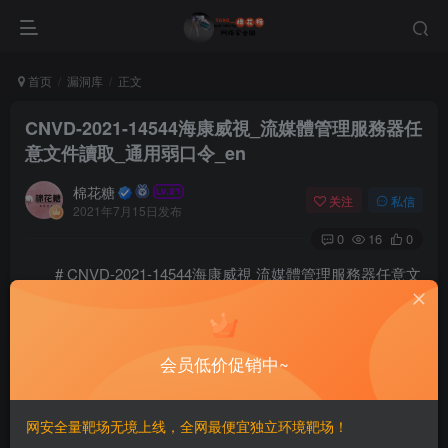
首页
漏洞库
正文
CNVD-2021-14544海康威視_流媒體管理服務器任
意文件讀取_通用弱口令_en
棉花糖
关注
私信
2021年7月15日发布
0
16
0
# CNVD-2021-14544海康威視 流媒體管理服務器任意文
件讀取/通用弱口令/en
==FOFA==
会员低价促销中~
==Login==
网安全量靶场无境上线，全网最便宜独立环境靶场！