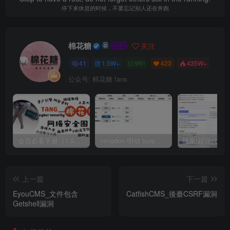
停下来休息的时候，不要忘记别人还在奔跑
棉花糖
关注
41
1.5W+
991
423
435W+
公众号: 棉花糖 fans
会员必看手册（1.9.0版本 26.4.5更新）
mingdon 明动 burp插件0.2.6版本 本地时间校验去除版
上一篇
下一篇
EyouCMS_文件包含
CatfishCMS_後臺CSRF漏洞
Getshell漏洞