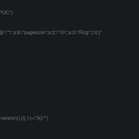
 POC”)
”*\”;s:8:\”pagesize\”;s:2:\”10\”;s:3:\”Rcg\”;i:0;}”
rsion(),{i},1)=\”{k}\””)