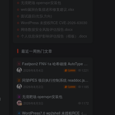
无境靶场 openvpn安装包
web漏洞合集描述和修复建议.xlsx
面试题目(红队方向)
WordPress 未授权RCE CVE-2026-63030
网络数据安全风险评估报告.docx
个人信息保护影响评估报告（模板）.docx
最近一周热门文章
有
Fastjson2 FNV-1a 哈希碰撞 AutoType 绕过远程代码执行
1
1221
2026年8月4日
9999
同望iPES 项目执行控制系统 readdoc.jsp存在任意文件读取
2
1185
2026年8月2日
9999
无境靶场 openvpn安装包
3
始
2026年8月3日
1172
WordPress7.0 wp2shell 未授权RCE（CVE-2026-63030 CVE-2026-60137）
4