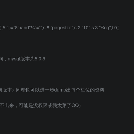
),5,1)=”8″)and”%”=””;s:8:”pagesize”;s:2:”10″;s:3:”Rcg”;i:0;}
n漏洞，mysql版本为5.0.8
se名称与版本> 同理也可以进一步dump出每个栏位的资料
file试不出来，可能是没权限或我太菜了QQ）