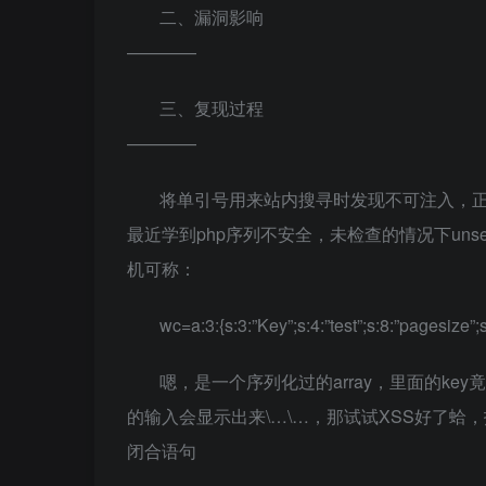
二、漏洞影响
————
三、复现过程
————
将单引号用来站内搜寻时发现不可注入，正
最近学到php序列不安全，未检查的情况下unse
机可称：
wc=a:3:{s:3:”Key”;s:4:”test”;s:8:”pagesize”;s
嗯，是一个序列化过的array，里面的k
的输入会显示出来\…\…，那试试XSS好了蛤
闭合语句