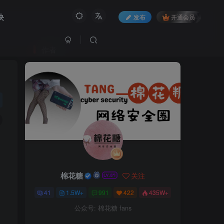
块
发布
开通会员
作者
棉花糖
关注
41
1.5W+
991
422
435W+
公众号: 棉花糖 fans