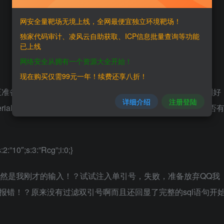
网安全量靶场无境上线，全网最便宜独立环境靶场！
独家代码审计、凌风云自助获取、ICP信息批量查询等功能
已上线
网络安全从拥有一个资源大全开始！
现在购买仅需99元一年！续费还享八折！
准备放弃时发现搜索结果的第N页的连结中使用了php序列刚好
详细介绍
注册登陆
rialize后会造成许多问题，甚至RCE看了一下序列的长相是否
:2:”10″;s:3:”Rcg”;i:0;}
ey竟然是我刚才的输入！？试试注入单引号，失败，准备放弃QQ我
，报错！？原来没有过滤双引号啊而且还回显了完整的sql语句开