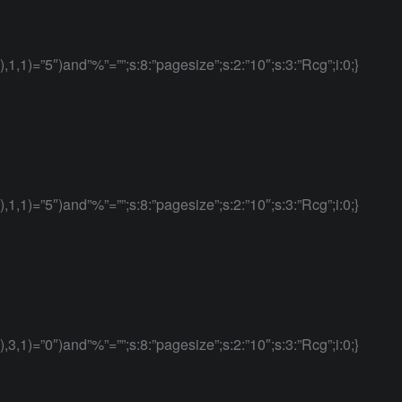
),1,1)=”5″)and”%”=””;s:8:”pagesize”;s:2:”10″;s:3:”Rcg”;i:0;}
),1,1)=”5″)and”%”=””;s:8:”pagesize”;s:2:”10″;s:3:”Rcg”;i:0;}
),3,1)=”0″)and”%”=””;s:8:”pagesize”;s:2:”10″;s:3:”Rcg”;i:0;}