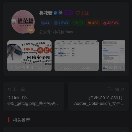
棉花糖
关注
41
1.5W+
991
423
435W+
公众号: 棉花糖 fans
会员必看手册（1.9.0版本 26.4.5更新）
mingdon 明动 burp插件0.2.6版本 本地时间校验去除版
上一篇
下一篇
D-Link_Dir-
（CVE-2010-2861）
645_getcfg.php_账号密码泄
Adobe_ColdFusion_文件读
露漏洞
取漏洞
相关推荐