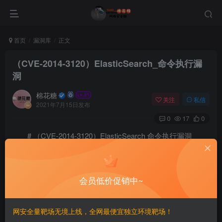
首页
漏洞库
正文
（CVE-2014-3120）ElasticSearch_命令执行漏
洞
棉花糖
关注
私信
2021年7月15日发布
0
17
0
# （CVE-2014-3120）ElasticSearch 命令执行漏洞
===
会员低价促销中~
一、漏洞简介
————
网安全量靶场无境上线，全网最便宜独立环境靶场！