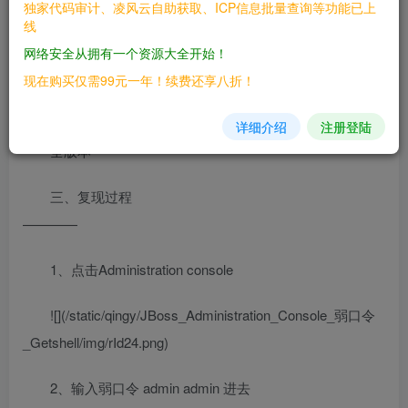
Administration Console 存在默认密码 admin admin
独家代码审计、凌风云自助获取、ICP信息批量查询等功能已上
线
我们可以登录到后台部署war包getshell
网络安全从拥有一个资源大全开始！
二、漏洞影响
现在购买仅需99元一年！续费还享八折！
————
详细介绍
注册登陆
全版本
三、复现过程
————
1、点击Administration console
![](/static/qingy/JBoss_Administration_Console_弱口令
_Getshell/img/rId24.png)
2、输入弱口令 admin admin 进去