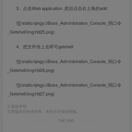
3、点击Web application ,然后点击右上角的add
![](/static/qingy/JBoss_Administration_Console_弱口令
_Getshell/img/rId25.png)
4、把文件传上去即可getshell
![](/static/qingy/JBoss_Administration_Console_弱口令
_Getshell/img/rId26.png)
![](/static/qingy/JBoss_Administration_Console_弱口令
_Getshell/img/rId27.png)
©
版权声明
文章版权归作者所有，未经允许请勿转载。
THE END