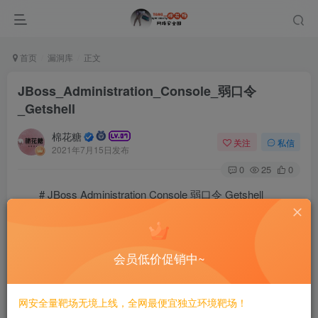
首页
漏洞库
正文
JBoss_Administration_Console_弱口令
_Getshell
棉花糖
关注
私信
2021年7月15日发布
0
25
0
# JBoss Administration Console 弱口令 Getshell
====
会员低价促销中~
一、漏洞简介
————
网安全量靶场无境上线，全网最便宜独立环境靶场！