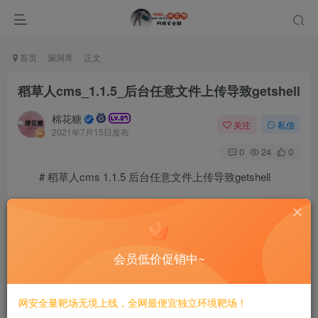
首页
漏洞库
正文
稻草人cms_1.1.5_后台任意文件上传导致getshell
棉花糖
关注
私信
2021年7月15日发布
0
24
0
# 稻草人cms 1.1.5 后台任意文件上传导致getshell
====
一、漏洞简介
会员低价促销中~
————
网安全量靶场无境上线，全网最便宜独立环境靶场！
二、漏洞影响