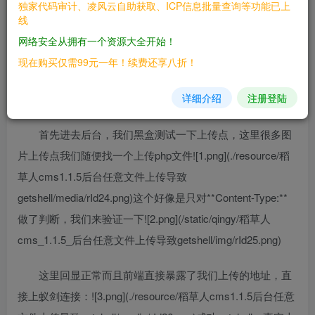
独家代码审计、凌风云自助获取、ICP信息批量查询等功能已上
————
线
网络安全从拥有一个资源大全开始！
稻草人cms 1.1.5
现在购买仅需99元一年！续费还享八折！
三、复现过程
详细介绍
注册登陆
————
首先进去后台，我们黑盒测试一下上传点，这里很多图
片上传点我们随便找一个上传php文件![1.png](./resource/稻
草人cms1.1.5后台任意文件上传导致
getshell/media/rId24.png)这个好像是只对**Content-Type:**
做了判断，我们来验证一下![2.png](/static/qingy/稻草人
cms_1.1.5_后台任意文件上传导致getshell/img/rId25.png)
这里回显正常而且前端直接暴露了我们上传的地址，直
接上蚁剑连接：![3.png](./resource/稻草人cms1.1.5后台任意