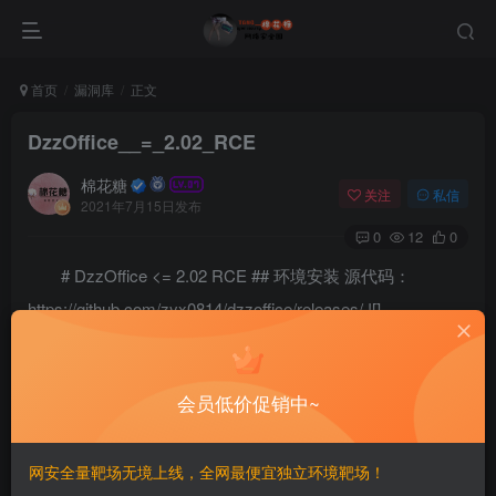
首页
漏洞库
正文
DzzOffice__=_2.02_RCE
棉花糖
关注
私信
2021年7月15日发布
0
12
0
# DzzOffice <= 2.02 RCE ## 环境安装 源代码：
https://github.com/zyx0814/dzzoffice/releases/ ![]
(/static/qingy/DzzOffice__=_2.02_RCE/img/1.png) ## 利用前
提 首先需要获取到authkey 这个可以通过爆破或者其他的方
会员低价促销中~
式获取到具体的这个请看文章 我现在的环境的key为：
3090dfHwzmw9lsC3 在网上找了一下加密的脚本 ```php
0)
网安全量靶场无境上线，全网最便宜独立环境靶场！
&& substr($result, 10, 16) == substr(md5(substr($result,