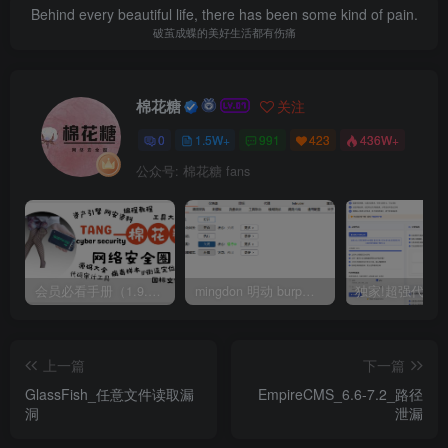
Behind every beautiful life, there has been some kind of pain.
破茧成蝶的美好生活都有伤痛
棉花糖
关注
0
1.5W+
991
423
436W+
公众号: 棉花糖 fans
会员必看手册（1.9.0版本 26.4.5更新）
mingdon 明动 burp插件0.2.6版本 本地时间校验去除版
上一篇
下一篇
GlassFish_任意文件读取漏
EmpireCMS_6.6-7.2_路径
洞
泄漏