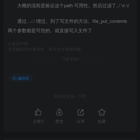
大概的流程是验证这个path 可用性。然后过滤了../ \n \r
通过…/./ 绕过。到了写文件的方法。file_put_contents
两个参数都是可控的。就直接写入文件了
©
版权声明
文章版权归作者所有，未经允许请勿转载。
THE END
漏洞库
喜欢就支持一下吧
点赞
0
赞赏
分享
收藏