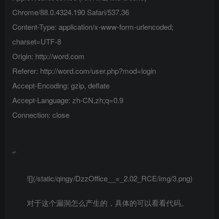
Chrome/88.0.4324.190 Safari/537.36
Content-Type: application/x-www-form-urlencoded;
charset=UTF-8
Origin: http://word.com
Referer: http://word.com/user.php?mod=login
Accept-Encoding: gzip, deflate
Accept-Language: zh-CN,zh;q=0.9
Connection: close
“`
![](/static/qingy/DzzOffice__=_2.02_RCE/img/3.png)
对于这个漏洞怎么产生的，具体的可以看看代码。