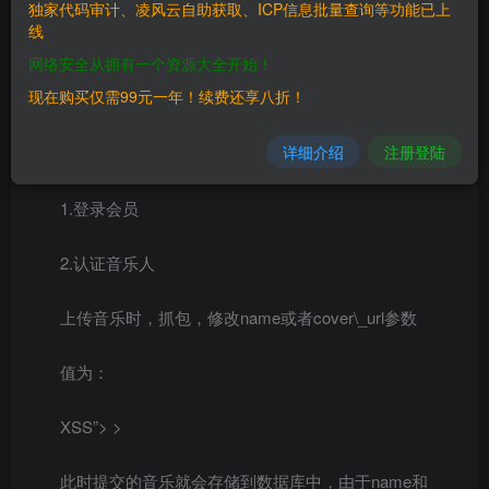
独家代码审计、凌风云自助获取、ICP信息批量查询等功能已上
————
线
网络安全从拥有一个资源大全开始！
三、复现过程
现在购买仅需99元一年！续费还享八折！
————
详细介绍
注册登陆
利用条件
1.登录会员
2.认证音乐人
上传音乐时，抓包，修改name或者cover\_url参数
值为：
XSS”>
>
此时提交的音乐就会存储到数据库中，由于name和