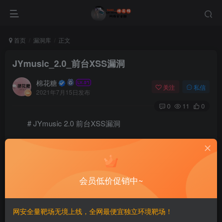
首页
漏洞库
正文
JYmusic_2.0_前台XSS漏洞
棉花糖
关注
私信
2021年7月15日发布
0
11
0
# JYmusic 2.0 前台XSS漏洞
=======================
一、漏洞简介
会员低价促销中~
————
网安全量靶场无境上线，全网最便宜独立环境靶场！
二、漏洞影响