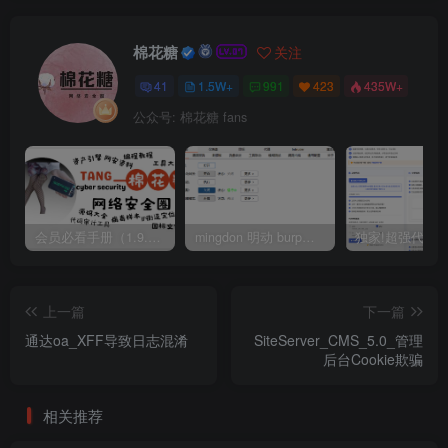
棉花糖
关注
41
1.5W+
991
423
435W+
公众号: 棉花糖 fans
会员必看手册（1.9.0版本 26.4.5更新）
mingdon 明动 burp插件0.2.6版本 本地时间校验去除版
上一篇
下一篇
通达oa_XFF导致日志混淆
SiteServer_CMS_5.0_管理
后台Cookie欺骗
相关推荐