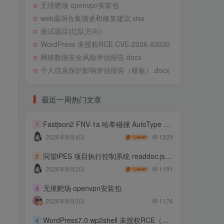
无境靶场 openvpn安装包
web漏洞合集描述和修复建议.xlsx
面试题目(红队方向)
WordPress 未授权RCE CVE-2026-63030
网络数据安全风险评估报告.docx
个人信息保护影响评估报告（模板）.docx
最近一周热门文章
Fastjson2 FNV-1a 哈希碰撞 AutoType 绕过远程代码执行
1
1229
2026年8月4日
9999
同望iPES 项目执行控制系统 readdoc.jsp存在任意文件读取
2
1191
2026年8月2日
9999
无境靶场 openvpn安装包
3
2026年8月3日
1174
WordPress7.0 wp2shell 未授权RCE（CVE-2026-63030 CVE-2026-60137）
4