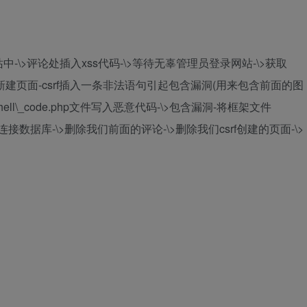
-\>评论处插入xss代码-\>等待无辜管理员登录网站-\>获取
页面管理-新建页面-csrf插入一条非法语句引起包含漏洞(用来包含前面的图
ell\_code.php文件写入恶意代码-\>包含漏洞-将框架文件
-连接数据库-\>删除我们前面的评论-\>删除我们csrf创建的页面-\>