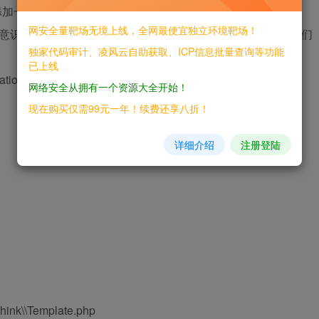
数 verification
网安全量靶场无境上线，全网最便宜独立环境靶场！
全意识提高了，用来防治csrf这的却是一个好思路，但是对于我们
独家代码审计、凌风云自助获取、ICP信息批量查询等功能
已上线
ion 然后在执行csrf 从而来绕过。
网络安全从拥有一个资源大全开始！
现在购买仅需99元一年！续费还享八折！
详细介绍
注册登陆
think\\Template.php