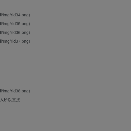
ll/img/rId34.png)
ll/img/rId35.png)
ll/img/rId36.png)
ll/img/rId37.png)
ll/img/rId38.png)
引入所以直接