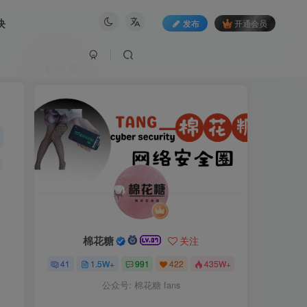
块
发布
开通会员
作者
棉花糖
关注
41
1.5W+
991
422
435W+
公众号: 棉花糖 fans