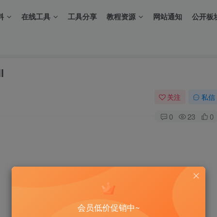
料
在线工具
工具分享
教程资源
网站通知
公开板
l
关注
私信
0
23
0
会员低价促销中~