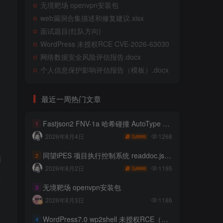
无境靶场 openvpn安装包
web漏洞合集描述和修复建议.xlsx
面试题目(红队方向)
WordPress 未授权RCE CVE-2026-63030
网络数据安全风险评估报告.docx
个人信息保护影响评估报告（模板）.docx
最近一周热门文章
Fastjson2 FNV-1a 哈希碰撞 AutoType 绕过远程代码执行
1
1268
2026年8月4日
9999
同望iPES 项目执行控制系统 readdoc.jsp存在任意文件读取
2
同
1195
2026年8月2日
9999
继
无境靶场 openvpn安装包
3
2026年8月3日
1186
WordPress7.0 wp2shell 未授权RCE（CVE-2026-63030 CVE-2026-60137）
4