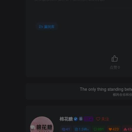
漏洞库
点赞
0
The only thing standing bet
横跨在你和
棉花糖
关注
41
1.5W+
991
423
4