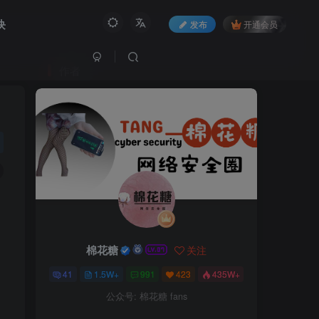
块
发布
开通会员
作者
棉花糖
关注
41
1.5W+
991
423
435W+
公众号: 棉花糖 fans