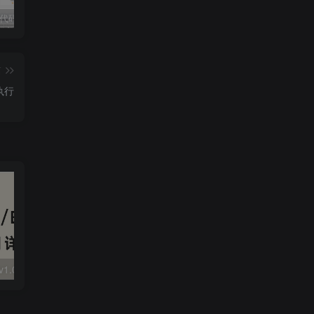
独家!超强代码审计工具上线！免费会员等你来嫖！
2025 hw 有poc的漏洞集合
技术文章投稿兑换会员规则
篇
执行
大华 evo-runs/v1.0/receive RCE
FineReport 帆软报表前台远程代码执行
wps 远程代码