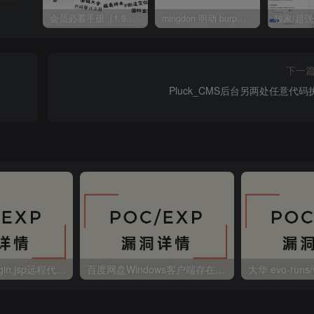
会员必看手册（1.9.0版本 26.4.5更新）
mingdon 明动 burp插件0.2.6版本 本地时间校验去除版
下一
Pluck_CMS后台另两处任意代码
金蝶EAS autoLogin.jsp远程代码执行
百度网盘Windows客户端存在远程命令执行