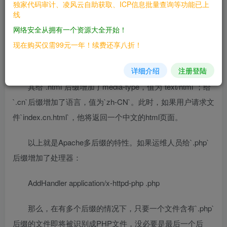
独家代码审计、凌风云自助获取、ICP信息批量查询等功能已上
支持一个文件拥有多个后缀，并为不同后缀执行不同的指
线
令。比如，如下配置文件：
网络安全从拥有一个资源大全开始！
现在购买仅需99元一年！续费还享八折！
AddType text/html .html
AddLanguage zh-CN .cn
详细介绍
注册登陆
其给`.html`后缀增加了media-type，值为`text/html`；给
`.cn`后缀增加了语言，值为`zh-CN`。此时，如果用户请求文
件`index.cn.html`，他将返回一个中文的html页面。
以上就是Apache多后缀的特性。如果运维人员给`.php`
后缀增加了处理器：
AddHandler application/x-httpd-php .php
那么，在有多个后缀的情况下，只要一个文件含有`.php`
后缀的文件即将被识别成PHP文件，没必要是最后一个后