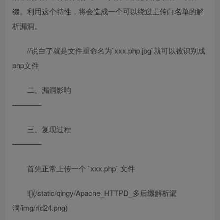
缀。利用这个特性，将会造成一个可以绕过上传白名单的解
析漏洞。
//说白了就是文件重命名为`xxx.php.jpg`就可以被识别成
php文件
二、漏洞影响
————
三、复现过程
————
首先正常上传一个 `xxx.php` 文件
![](/static/qingy/Apache_HTTPD_多后缀解析漏
洞/img/rId24.png)