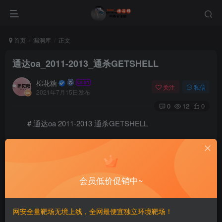
首页
漏洞库
正文
通达oa_2011-2013_通杀GETSHELL
棉花糖
关注
私信
2021年7月15日发布
0
12
0
# 通达oa 2011-2013 通杀GETSHELL
=============================
一、漏洞简介
会员低价促销中~
————
网安全量靶场无境上线，全网最便宜独立环境靶场！
二、漏洞影响