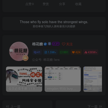
点赞
0
赞赏
分享
收藏
Those who fly solo have the strongest wings.
那些单独飞翔的人拥有最强大的翅膀
棉花糖
关注
41
1.5W+
991
424
436W+
公众号: 棉花糖 fans
会员必看手册（1.9.0版本 26.4.5更新）
mingdon 明动 burp插件0.2.6版本 本地时间校验去除版
上一篇
下一篇