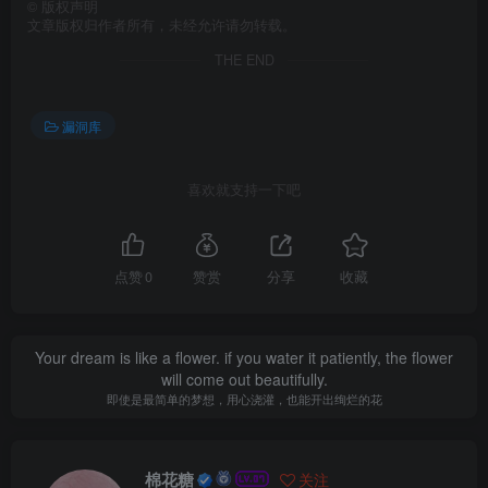
©
版权声明
文章版权归作者所有，未经允许请勿转载。
THE END
漏洞库
喜欢就支持一下吧
点赞
0
赞赏
分享
收藏
Your dream is like a flower. if you water it patiently, the flower
will come out beautifully.
即使是最简单的梦想，用心浇灌，也能开出绚烂的花
棉花糖
关注