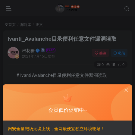
首页
漏洞库
正文
Ivanti_Avalanche目录便利任意文件漏洞读取
棉花糖
关注
私信
2021年7月15日发布
0
15
0
# Ivanti Avalanche目录便利任意文件漏洞读取
## 漏洞描述
Ivanti Avalanche是美国Ivanti公司的一套企业移动设备管
会员低价促销中~
理系统。该系统主要用于管理智能手机、平板电脑等设备。
该漏洞存在于读取存储的头像图片位置，未进行限制格式与
网安全量靶场无境上线，全网最便宜独立环境靶场！
目录，造成了任意文件读取。