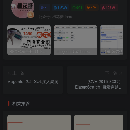
41
1.5W+
991
424
436W+
公众号: 棉花糖 fans
会员必看手册（1.9.0版本 26.4.5更新）
mingdon 明动 burp插件0.2.6版本 本地时间校验去除版
上一篇
下一篇
Magento_2.2_SQL注入漏洞
（CVE-2015-3337）
ElasticSearch_目录穿越漏
洞
相关推荐