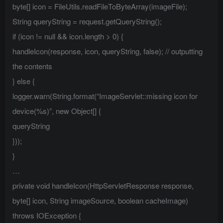
byte[] icon = FileUtils.readFileToByteArray(imageFile);
String queryString = request.getQueryString();
if (icon != null && icon.length > 0) {
handleIcon(response, icon, queryString, false); // outputting
the contents
} else {
logger.warn(String.format(“ImageServlet::missing icon for
device(%s)”, new Object[] {
queryString
}));
}
…
private void handleIcon(HttpServletResponse response,
byte[] icon, String imageSource, boolean cacheImage)
throws IOException {