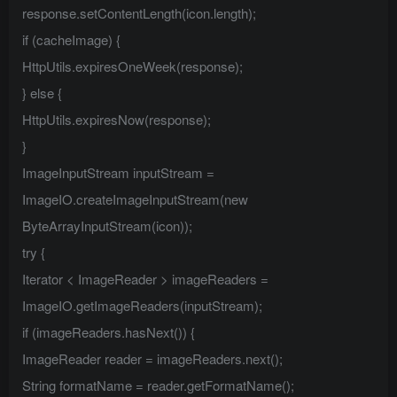
response.setContentLength(icon.length);
if (cacheImage) {
HttpUtils.expiresOneWeek(response);
} else {
HttpUtils.expiresNow(response);
}
ImageInputStream inputStream =
ImageIO.createImageInputStream(new
ByteArrayInputStream(icon));
try {
Iterator < ImageReader > imageReaders =
ImageIO.getImageReaders(inputStream);
if (imageReaders.hasNext()) {
ImageReader reader = imageReaders.next();
String formatName = reader.getFormatName();