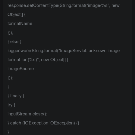
response.setContentType(String.format(“image/%s”, new
Object[] {
formatName
}));
} else {
logger.warn(String.format(“ImageServlet::unknown image
format for (%s)”, new Object[] {
imageSource
}));
}
} finally {
try {
inputStream.close();
} catch (IOException iOException) {}
}