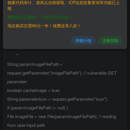
独家代码审计、凌风云自助获取、ICP信息批量查询等功能已上
线
## 漏洞影响
网络安全从拥有一个资源大全开始！
现在购买仅需99元一年！续费还享八折！
> Avalanche Premise 6.3.2 for Windows v6.3.2.3490
详细介绍
注册登陆
## 关键代码
“`
String paramImageFilePath =
request.getParameter(“imageFilePath”); // vulnerable GET
parameter
boolean cacheImage = true;
String parameterIcon = request.getParameter(“icon”);
if (paramImageFilePath != null) {
File imageFile = new File(paramImageFilePath); // reading
from user-input path