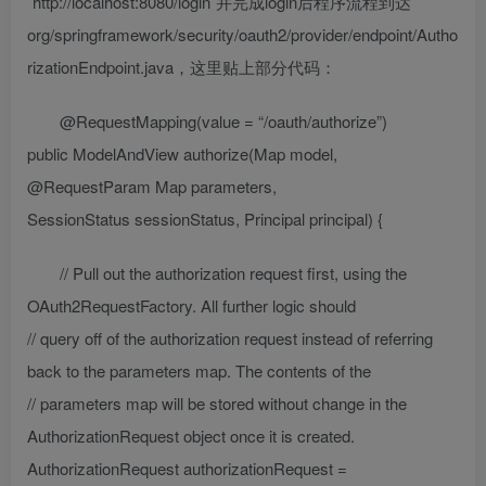
`http://localhost:8080/login`并完成login后程序流程到达
org/springframework/security/oauth2/provider/endpoint/Autho
rizationEndpoint.java，这里贴上部分代码：
@RequestMapping(value = “/oauth/authorize”)
public ModelAndView authorize(Map
model,
@RequestParam Map
parameters,
SessionStatus sessionStatus, Principal principal) {
// Pull out the authorization request first, using the
OAuth2RequestFactory. All further logic should
// query off of the authorization request instead of referring
back to the parameters map. The contents of the
// parameters map will be stored without change in the
AuthorizationRequest object once it is created.
AuthorizationRequest authorizationRequest =