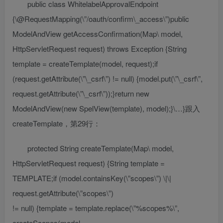
public class WhitelabelApprovalEndpoint
{\@RequestMapping(\”/oauth/confirm\_access\”)public
ModelAndView getAccessConfirmation(Map\
model,
HttpServletRequest request) throws Exception {String
template = createTemplate(model, request);if
(request.getAttribute(\”\_csrf\”) != null) {model.put(\”\_csrf\”,
request.getAttribute(\”\_csrf\”));}return new
ModelAndView(new SpelView(template), model);}\…}跟入
createTemplate，第29行：
protected String createTemplate(Map\
model,
HttpServletRequest request) {String template =
TEMPLATE;if (model.containsKey(\”scopes\”) \|\|
request.getAttribute(\”scopes\”)
!= null) {template = template.replace(\”%scopes%\”,
createScopes(model,