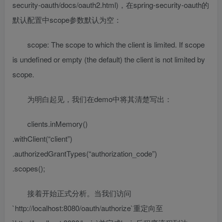
security-oauth/docs/oauth2.html)，在spring-security-oauth的
默认配置中scope参数默认为空：
scope: The scope to which the client is limited. If scope
is undefined or empty (the default) the client is not limited by
scope.
为明白起见，我们在demo中将其清楚写出：
clients.inMemory()
.withClient(“client”)
.authorizedGrantTypes(“authorization_code”)
.scopes();
接着开始正式分析。当我们访问
`http://localhost:8080/oauth/authorize`重定向至