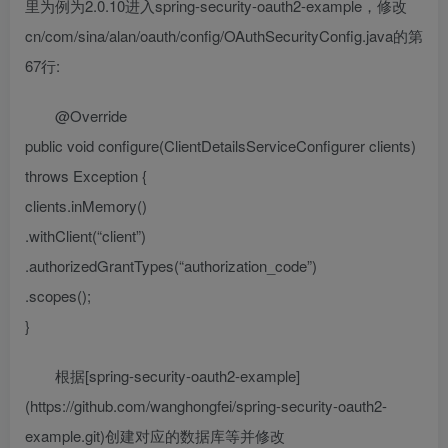
里为例为2.0.10进入spring-security-oauth2-example，修改
cn/com/sina/alan/oauth/config/OAuthSecurityConfig.java的第
67行:
@Override
public void configure(ClientDetailsServiceConfigurer clients)
throws Exception {
clients.inMemory()
.withClient(“client”)
.authorizedGrantTypes(“authorization_code”)
.scopes();
}
根据[spring-security-oauth2-example]
(https://github.com/wanghongfei/spring-security-oauth2-
example.git)创建对应的数据库等并修改