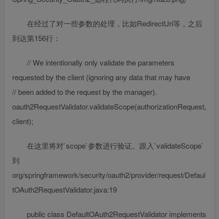
在经过了对一些参数的处理，比如RedirectUri等，之后
到达第156行：
// We intentionally only validate the parameters
requested by the client (ignoring any data that may have
// been added to the request by the manager).
oauth2RequestValidator.validateScope(authorizationRequest,
client);
在这里将对`scope`参数进行验证。跟入`validateScope`
到
org/springframework/security/oauth2/provider/request/Defaul
tOAuth2RequestValidator.java:19
public class DefaultOAuth2RequestValidator implements