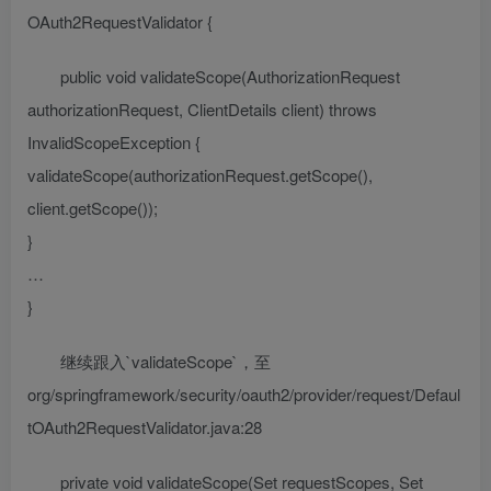
OAuth2RequestValidator {
public void validateScope(AuthorizationRequest
authorizationRequest, ClientDetails client) throws
InvalidScopeException {
validateScope(authorizationRequest.getScope(),
client.getScope());
}
…
}
继续跟入`validateScope`，至
org/springframework/security/oauth2/provider/request/Defaul
tOAuth2RequestValidator.java:28
private void validateScope(Set
requestScopes, Set