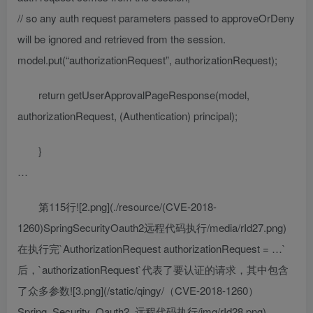
// so any auth request parameters passed to approveOrDeny
will be ignored and retrieved from the session.
model.put(“authorizationRequest”, authorizationRequest);
return getUserApprovalPageResponse(model,
authorizationRequest, (Authentication) principal);
}
…
第115行![2.png](./resource/(CVE-2018-
1260)SpringSecurityOauth2远程代码执行/media/rId27.png)
在执行完`AuthorizationRequest authorizationRequest = …`
后，`authorizationRequest`代表了要认证的请求，其中包含
了众多参数![3.png](/static/qingy/（CVE-2018-1260）
Spring_Security_Oauth2_远程代码执行/img/rId28.png)