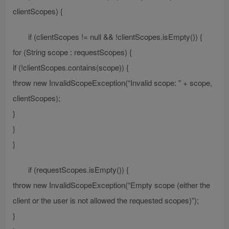
clientScopes) {
if (clientScopes != null && !clientScopes.isEmpty()) {
for (String scope : requestScopes) {
if (!clientScopes.contains(scope)) {
throw new InvalidScopeException(“Invalid scope: ” + scope,
clientScopes);
}
}
}
if (requestScopes.isEmpty()) {
throw new InvalidScopeException(“Empty scope (either the
client or the user is not allowed the requested scopes)”);
}