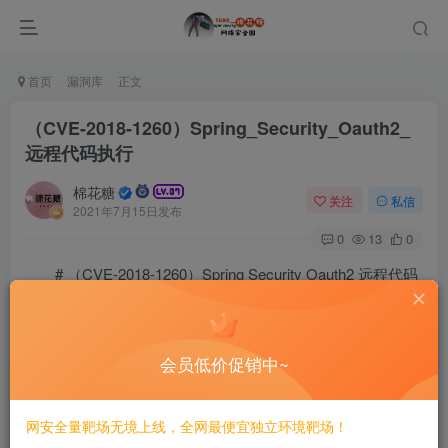
首页
漏洞库
正文
（CVE-2018-1260）Spring_Security_Oauth2_
远程代码执行
棉花糖
关注
私信
2021年7月15日发布
0
13
0
# （CVE-2018-1260）Spring Security Oauth2 远程代码
执行
============
会员低价促销中~
一、漏洞简介
网安全量靶场无境上线，全网最便宜独立环境靶场！
————