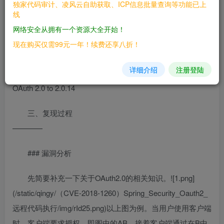
独家代码审计、凌风云自助获取、ICP信息批量查询等功能已上
线
二、漏洞影响
网络安全从拥有一个资源大全开始！
————
现在购买仅需99元一年！续费还享八折！
Spring Security OAuth 2.3 to 2.3.2Spring Security OAuth
详细介绍
注册登陆
2.2 to 2.2.1Spring Security OAuth 2.1 to 2.1.1Spring Security
OAuth 2.0 to 2.0.14
三、复现过程
————
### 漏洞分析
先简要补充一下关于OAuth2.0的相关知识。![1.png]
(/static/qingy/（CVE-2018-1260）Spring_Security_Oauth2_
远程代码执行/img/rId25.png)以上图为例。当用户使用客户端
时，客户端要求授权，即图中的AB。接着客户端通过在B中