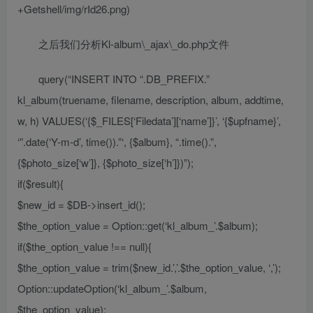
+Getshell/img/rId26.png)
之后我们分析Kl-album\_ajax\_do.php文件
query(“INSERT INTO “.DB_PREFIX.”
kl_album(truename, filename, description, album, addtime,
w, h) VALUES(‘{$_FILES[‘Filedata’][‘name’]}’, ‘{$upfname}’,
‘”.date(‘Y-m-d’, time()).”‘, {$album}, “.time().”,
{$photo_size[‘w’]}, {$photo_size[‘h’]})”);
if($result){
$new_id = $DB->insert_id();
$the_option_value = Option::get(‘kl_album_’.$album);
if($the_option_value !== null){
$the_option_value = trim($new_id.’,’.$the_option_value, ‘,’);
Option::updateOption(‘kl_album_’.$album,
$the_option_value);