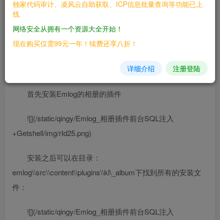
独家代码审计、凌风云自助获取、ICP信息批量查询等功能已上
————
线
网络安全从拥有一个资源大全开始！
三、复现过程
现在购买仅需99元一年！续费还享八折！
————
详细介绍
注册登陆
### 漏洞分析
首先安装Emlog的相册的插件
![](/static/qingy/Emlog_相册插件前台SQL注入
+Getshell/img/rId25.png)
安装之后可以在目录：
emlog\\src\\content\\plugins\\kl\_album下找到所有的安装文
件：
![](/static/qingy/Emlog_相册插件前台SQL注入