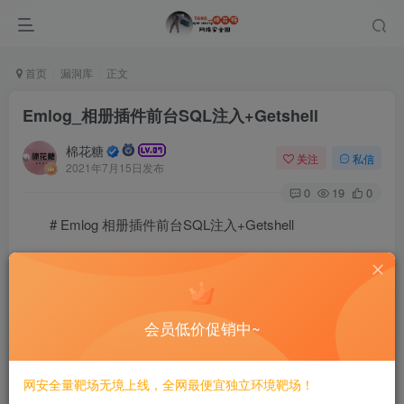
首页
漏洞库
正文
Emlog_相册插件前台SQL注入+Getshell
棉花糖
关注
私信
2021年7月15日发布
0
19
0
# Emlog 相册插件前台SQL注入+Getshell
==================================
一、漏洞简介
会员低价促销中~
————
网安全量靶场无境上线，全网最便宜独立环境靶场！
二、漏洞影响