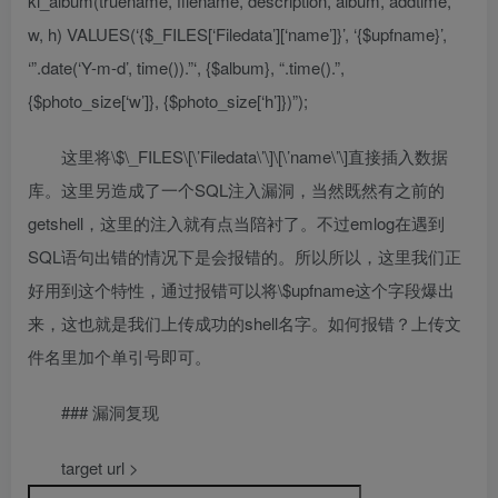
kl_album(truename, filename, description, album, addtime,
w, h) VALUES(‘{$_FILES[‘Filedata’][‘name’]}’, ‘{$upfname}’,
‘”.date(‘Y-m-d’, time()).”‘, {$album}, “.time().”,
{$photo_size[‘w’]}, {$photo_size[‘h’]})”);
这里将\$\_FILES\[\’Filedata\’\]\[\’name\’\]直接插入数据
库。这里另造成了一个SQL注入漏洞，当然既然有之前的
getshell，这里的注入就有点当陪衬了。不过emlog在遇到
SQL语句出错的情况下是会报错的。所以所以，这里我们正
好用到这个特性，通过报错可以将\$upfname这个字段爆出
来，这也就是我们上传成功的shell名字。如何报错？上传文
件名里加个单引号即可。
### 漏洞复现
target url >