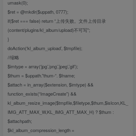
umask(0);
$ret = @mkdir($uppath, 0777);
if($ret === false) return “上传失败。文件上传目录
(content/plugins/kl_album/upload)不可写”;
}
doAction(‘kl_album_upload’, $tmpfile);
//缩略
$imtype = array(‘jpg’,’png’,’jpeg’,’gif’);
$thum = $uppath.”thum-“. $fname;
$attach = in_array($extension, $imtype) &&
function_exists(“ImageCreate”) &&
kl_album_resize_image($tmpfile,$filetype,$thum,$isIcon,KL_
IMG_ATT_MAX_W,KL_IMG_ATT_MAX_H) ? $thum :
$attachpath;
$kl_album_compression_length =