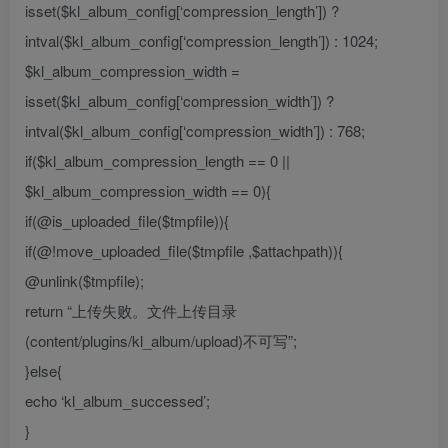
isset($kl_album_config[‘compression_length’]) ?
intval($kl_album_config[‘compression_length’]) : 1024;
$kl_album_compression_width =
isset($kl_album_config[‘compression_width’]) ?
intval($kl_album_config[‘compression_width’]) : 768;
if($kl_album_compression_length == 0 ||
$kl_album_compression_width == 0){
if(@is_uploaded_file($tmpfile)){
if(@!move_uploaded_file($tmpfile ,$attachpath)){
@unlink($tmpfile);
return “上传失败。文件上传目录
(content/plugins/kl_album/upload)不可写”;
}else{
echo ‘kl_album_successed’;
}