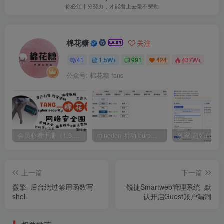
你必须十分努力，才能看上去毫不费劲
棉花糖
关注
41
1.5W+
991
424
437W+
公众号: 棉花糖 fans
会员必看手册（1.9.0版本 26.4.5更新）
mingdon 明动 burp插件0.2.6版本 本地时间校验去除版
上一篇
下一篇
微擎_后台绕过禁用函数写
锐捷Smartweb管理系统_默
shell
认开启Guest账户漏洞