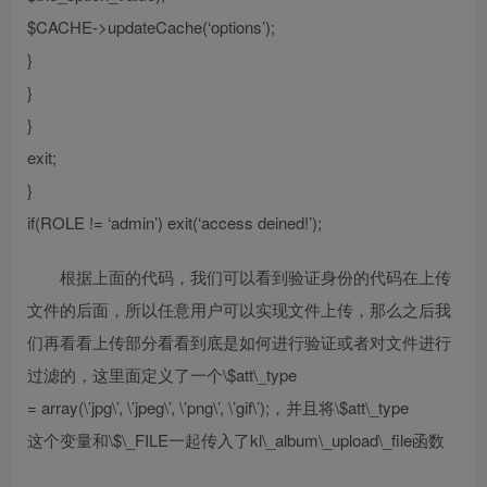
$CACHE->updateCache(‘options’);
}
}
}
exit;
}
if(ROLE != ‘admin’) exit(‘access deined!’);
根据上面的代码，我们可以看到验证身份的代码在上传
文件的后面，所以任意用户可以实现文件上传，那么之后我
们再看看上传部分看看到底是如何进行验证或者对文件进行
过滤的，这里面定义了一个\$att\_type
= array(\’jpg\’, \’jpeg\’, \’png\’, \’gif\’);，并且将\$att\_type
这个变量和\$\_FILE一起传入了kl\_album\_upload\_file函数