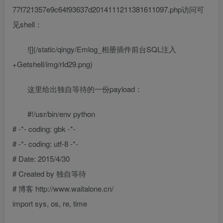
77f721357e9c64f93637d2014111211381611097.php访问可
见shell：
![](/static/qingy/Emlog_相册插件前台SQL注入
+Getshell/img/rId29.png)
这里给出独自等待的一份payload：
#!/usr/bin/env python
# -*- coding: gbk -*-
# -*- coding: utf-8 -*-
# Date: 2015/4/30
# Created by 独自等待
# 博客 http://www.waitalone.cn/
import sys, os, re, time