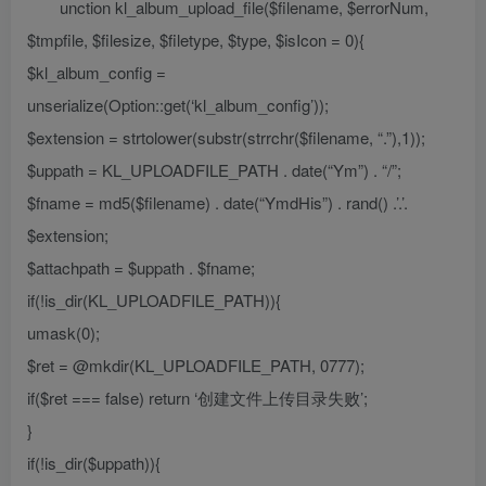
unction kl_album_upload_file($filename, $errorNum,
$tmpfile, $filesize, $filetype, $type, $isIcon = 0){
$kl_album_config =
unserialize(Option::get(‘kl_album_config’));
$extension = strtolower(substr(strrchr($filename, “.”),1));
$uppath = KL_UPLOADFILE_PATH . date(“Ym”) . “/”;
$fname = md5($filename) . date(“YmdHis”) . rand() .’.’.
$extension;
$attachpath = $uppath . $fname;
if(!is_dir(KL_UPLOADFILE_PATH)){
umask(0);
$ret = @mkdir(KL_UPLOADFILE_PATH, 0777);
if($ret === false) return ‘创建文件上传目录失败’;
}
if(!is_dir($uppath)){