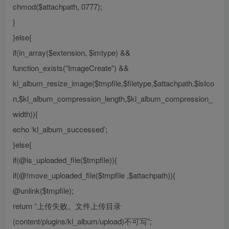
chmod($attachpath, 0777);
}
}else{
if(in_array($extension, $imtype) &&
function_exists(“ImageCreate”) &&
kl_album_resize_image($tmpfile,$filetype,$attachpath,$isIco
n,$kl_album_compression_length,$kl_album_compression_
width)){
echo ‘kl_album_successed’;
}else{
if(@is_uploaded_file($tmpfile)){
if(@!move_uploaded_file($tmpfile ,$attachpath)){
@unlink($tmpfile);
return “上传失败。文件上传目录
(content/plugins/kl_album/upload)不可写”;