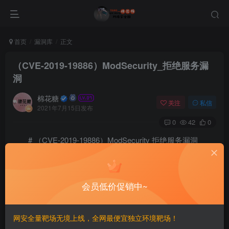
首页
漏洞库
正文
（CVE-2019-19886）ModSecurity_拒绝服务漏
洞
棉花糖
关注
私信
2021年7月15日发布
0
42
0
# （CVE-2019-19886）ModSecurity 拒绝服务漏洞
==
会员低价促销中~
一、漏洞简介
————
网安全量靶场无境上线，全网最便宜独立环境靶场！