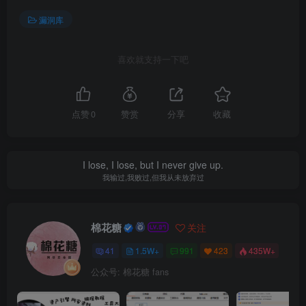
漏洞库
喜欢就支持一下吧
点赞
0
赞赏
分享
收藏
I lose, I lose, but I never give up.
我输过,我败过,但我从未放弃过
棉花糖
关注
41
1.5W+
991
423
435W+
公众号: 棉花糖 fans