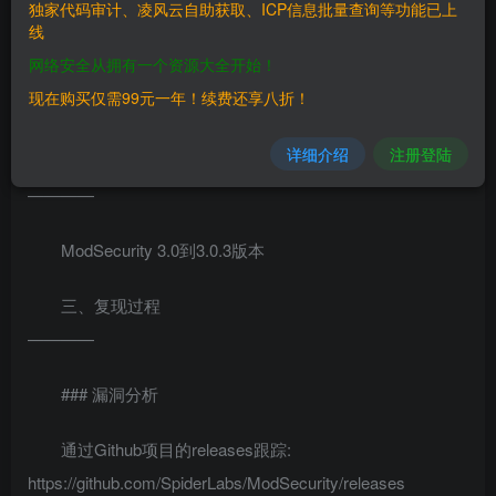
2020年1月20日，Trustwave
独家代码审计、凌风云自助获取、ICP信息批量查询等功能已上
线
SpiderLabs公开了其维护的开源WAF引擎ModSecurity的1个
网络安全从拥有一个资源大全开始！
拒绝服务（DoS）漏洞，漏洞编号为：CVE-2019-19886。此
现在购买仅需99元一年！续费还享八折！
漏洞影响ModSecurity的3.0到3.0.3版本。
详细介绍
注册登陆
二、漏洞影响
————
ModSecurity 3.0到3.0.3版本
三、复现过程
————
### 漏洞分析
通过Github项目的releases跟踪:
https://github.com/SpiderLabs/ModSecurity/releases