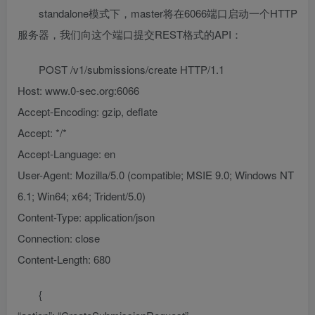
standalone模式下，master将在6066端口启动一个HTTP
服务器，我们向这个端口提交REST格式的API：
POST /v1/submissions/create HTTP/1.1
Host: www.0-sec.org:6066
Accept-Encoding: gzip, deflate
Accept: */*
Accept-Language: en
User-Agent: Mozilla/5.0 (compatible; MSIE 9.0; Windows NT
6.1; Win64; x64; Trident/5.0)
Content-Type: application/json
Connection: close
Content-Length: 680
{