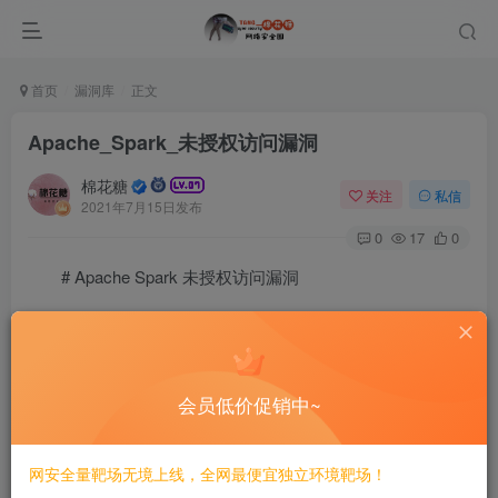
首页
漏洞库
正文
Apache_Spark_未授权访问漏洞
棉花糖
关注
私信
2021年7月15日发布
0
17
0
# Apache Spark 未授权访问漏洞
===========================
一、漏洞简介
会员低价促销中~
————
网安全量靶场无境上线，全网最便宜独立环境靶场！
Apache