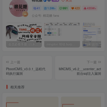
41
1.5W+
991
423
435W+
公众号: 棉花糖 fans
会员必看手册（1.9.0版本 26.4.5更新）
mingdon 明动 burp插件0.2.6版本 本地时间校验去除版
上一篇
下一篇
PbootCMS_v3.0.1_远程代
MKCMS_v6.2__ucenter_active.
码执行漏洞
前台sql注入漏洞
相关推荐