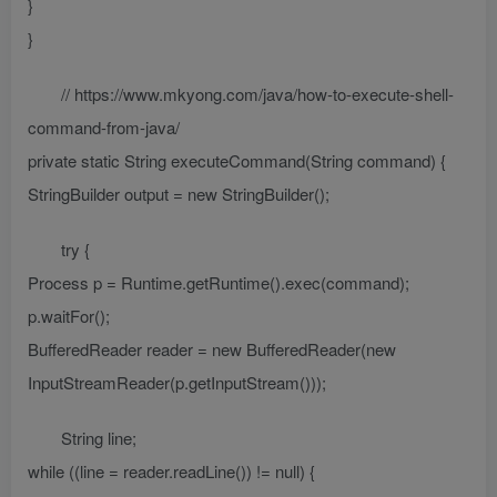
}
}
// https://www.mkyong.com/java/how-to-execute-shell-
command-from-java/
private static String executeCommand(String command) {
StringBuilder output = new StringBuilder();
try {
Process p = Runtime.getRuntime().exec(command);
p.waitFor();
BufferedReader reader = new BufferedReader(new
InputStreamReader(p.getInputStream()));
String line;
while ((line = reader.readLine()) != null) {