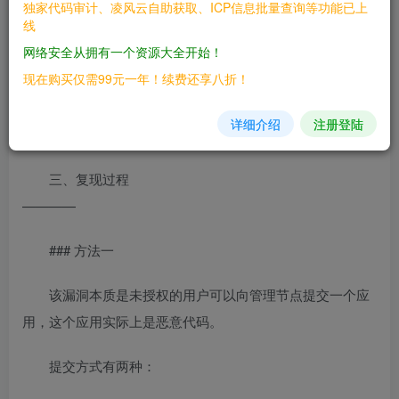
独家代码审计、凌风云自助获取、ICP信息批量查询等功能已上
Spark是一款集群计算系统，其支持用户向管理节点提交应
线
用，并分发给集群执行。如果管理节点未启动ACL（访问控
网络安全从拥有一个资源大全开始！
制），我们将可以在集群中执行任意代码。
现在购买仅需99元一年！续费还享八折！
二、漏洞影响
详细介绍
注册登陆
————
三、复现过程
————
### 方法一
该漏洞本质是未授权的用户可以向管理节点提交一个应
用，这个应用实际上是恶意代码。
提交方式有两种：