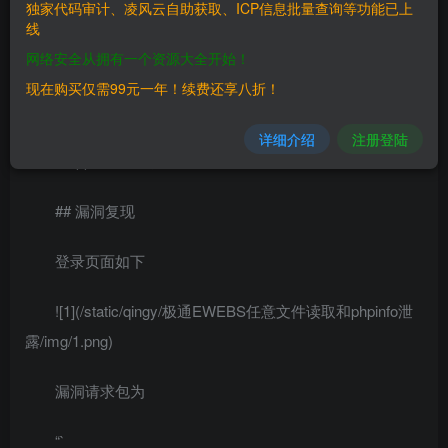
独家代码审计、凌风云自助获取、ICP信息批量查询等功能已上
## 漏洞影响
线
网络安全从拥有一个资源大全开始！
> 极通EWEBS
现在购买仅需99元一年！续费还享八折！
## FOFA
详细介绍
注册登陆
> app=”新软科技-极通EWEBS”
## 漏洞复现
登录页面如下
![1](/static/qingy/极通EWEBS任意文件读取和phpinfo泄
露/img/1.png)
漏洞请求包为
“`