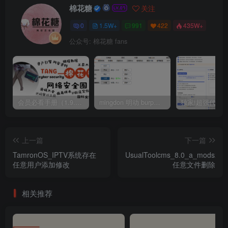
棉花糖
关注
0
1.5W+
991
422
435W+
公众号: 棉花糖 fans
会员必看手册（1.9.0版本 26.4.5更新）
mingdon 明动 burp插件0.2.6版本 本地时间校验去除版
上一篇
下一篇
TamronOS_IPTV系统存在
UsualToolcms_8.0_a_modsx.p
任意用户添加修改
任意文件删除
相关推荐