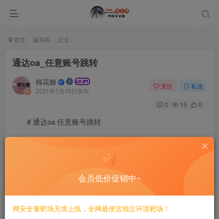
首页
漏洞库
正文
通达oa_任意账号跳转
棉花糖
关注
私信
2021年7月15日发布
0
15
0
# 通达oa 任意账号跳转
===================
一、漏洞简介
会员低价促销中~
————
网安全量靶场无境上线，全网最便宜独立环境靶场！
需要登录