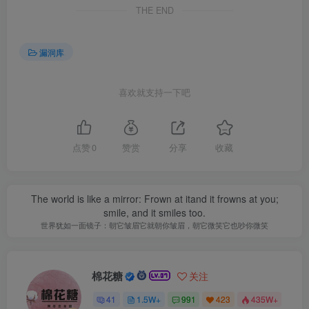
THE END
漏洞库
喜欢就支持一下吧
点赞
0
赞赏
分享
收藏
The world is like a mirror: Frown at itand it frowns at you;
smile, and it smiles too.
世界犹如一面镜子：朝它皱眉它就朝你皱眉，朝它微笑它也吵你微笑
棉花糖
关注
41
1.5W+
991
423
435W+