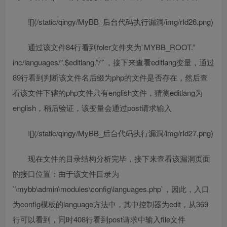
![](/static/qingy/MyBB_后台代码执行漏洞/img/rId26.png)
通过该文件84行看到foler文件夹为`MYBB_ROOT.”
inc/languages/”.$editlang.”/”`，接下来查看editlang变量，通过
89行看到判断该文件名后缀为php的文件是否存在，然后查
看该文件下辖的php文件只有english文件，猜测editlang为
english，稍后验证，该变量会通过post请求输入
![](/static/qingy/MyBB_后台代码执行漏洞/img/rId27.png)
现在文件的目录结构分析完毕，接下来查看该漏洞页面
的接口位置：由于该文件目录为
`\mybb\admin\modules\config\languages.php`，因此，入口
为config模板的language方法中，其中控制器为edit，从369
行可以看到，同时408行看到post请求中输入file文件