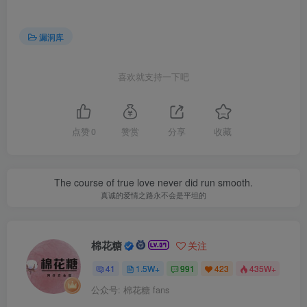
漏洞库
喜欢就支持一下吧
点赞
0
赞赏
分享
收藏
The course of true love never did run smooth.
真诚的爱情之路永不会是平坦的
棉花糖
关注
41
1.5W+
991
423
435W+
公众号: 棉花糖 fans