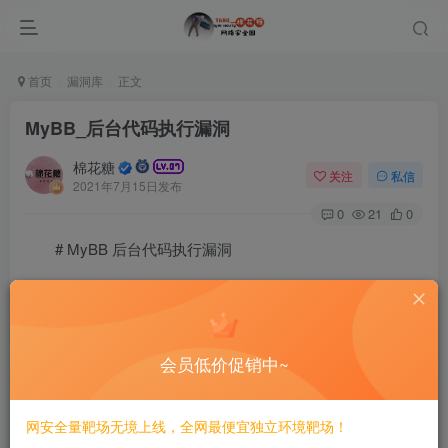
首页
漏洞库
正文
MyBB_后台代码执行漏洞
棉花糖
关注
私信
2021年7月15日发布
0
21
0
# MyBB 后台代码执行漏洞
=====================
一、漏洞简介
会员低价促销中~
————
网安全量靶场无境上线，全网最便宜独立环境靶场！
二、漏洞影响