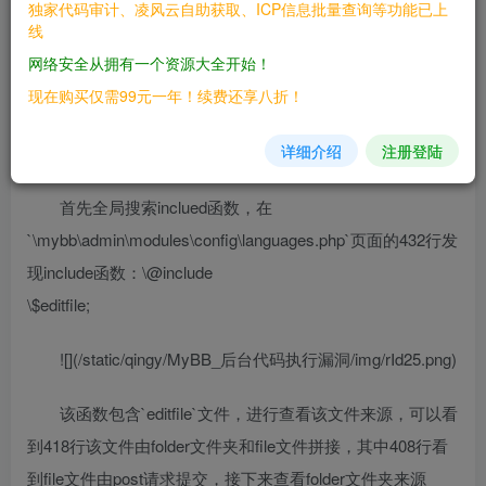
独家代码审计、凌风云自助获取、ICP信息批量查询等功能已上
————
线
网络安全从拥有一个资源大全开始！
三、复现过程
现在购买仅需99元一年！续费还享八折！
————
详细介绍
注册登陆
### 漏洞分析
首先全局搜索inclued函数，在
`\mybb\admin\modules\config\languages.php`页面的432行发
现include函数：\@include
\$editfile;
![](/static/qingy/MyBB_后台代码执行漏洞/img/rId25.png)
该函数包含`editfile`文件，进行查看该文件来源，可以看
到418行该文件由folder文件夹和file文件拼接，其中408行看
到file文件由post请求提交，接下来查看folder文件夹来源