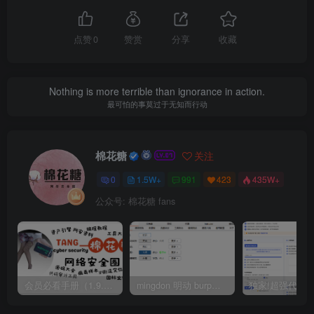
点赞
0
赞赏
分享
收藏
Nothing is more terrible than ignorance in action.
最可怕的事莫过于无知而行动
棉花糖
关注
0
1.5W+
991
423
435W+
公众号: 棉花糖 fans
会员必看手册（1.9.0版本 26.4.5更新）
mingdon 明动 burp插件0.2.6版本 本地时间校验去除版