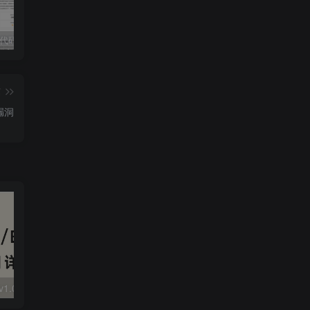
独家!超强代码审计工具上线！免费会员等你来嫖！
2025 hw 有poc的漏洞集合
技术文章投稿兑换会员规则
篇
入漏洞
大华 evo-runs/v1.0/receive RCE
FineReport 帆软报表前台远程代码执行
wps 远程代码