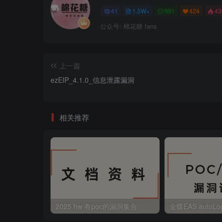
41
1.5W+
991
424
4
公众号: 棉花糖 fans
上一篇
ezEIP_4.1.0_信息泄露漏洞
相关推荐
2025 hw 有poc的漏洞集合