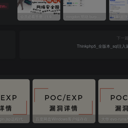
36W+
会员必看手册（1.9.0版本 26.4.5更新）
mingdon 明动 burp插件0.2.6版本 本地时间校验去除版
下一
Thinkphp5_全版本_sql注
金蝶EAS autoLogin.jsp远程代码执行
百度网盘Windows客户端存在远程命令执行