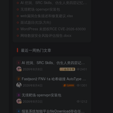
AI 挖洞、SRC Skills、仿生人类四层记忆系统
无境靶场 openvpn安装包
web漏洞合集描述和修复建议.xlsx
面试题目(红队方向)
WordPress 未授权RCE CVE-2026-63030
网络数据安全风险评估报告.docx
最近一周热门文章
AI 挖洞、SRC Skills、仿生人类四层记忆系统
1
2026年8月8日
2401
会员专属
Fastjson2 FNV-1a 哈希碰撞 AutoType 绕过远程代码执行
2
，
1301
2026年8月4日
9999
无境靶场 openvpn安装包
3
2026年8月3日
1212
报装系统智能平台fileDownload存在任意文件读取
4