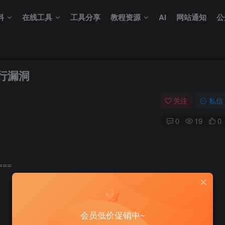
料
在线工具
工具分享
教程资源
AI
网站通知
公
执行漏洞
关注
私信
0
19
0
===
会员低价促销中~