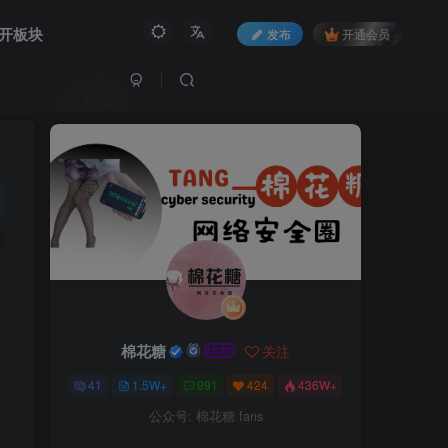
开板块
发布
开通会员
作者
棉花糖
关注
41
1.5W+
991
424
436W+
公众号: 棉花糖 fans