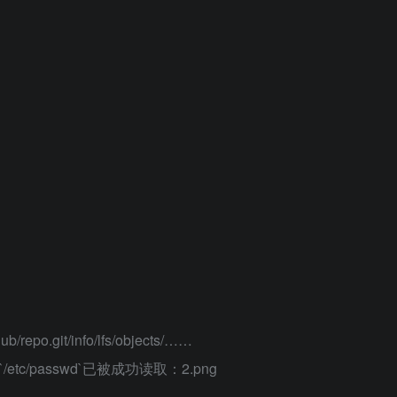
/repo.git/info/lfs/objects/……
到`/etc/passwd`已被成功读取：2.png