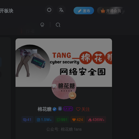
开板块
发布
开通会员
作者
棉花糖
关注
41
1.5W+
991
424
436W+
公众号: 棉花糖 fans