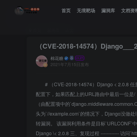
首页
无境靶场
漏洞库
文档资
首页
漏洞库
正文
（CVE-2018-14574）Django_
棉花糖
2021年7月15日发布
# （CVE-2018-14574）Django < 2.0.8
配置下，如果匹配上的URL路由中最后一位是/，
（由配置项中的`django.middleware.common
头为`//example.com`的情况下，Dja
转漏洞。 该漏洞利用条件是目标`URLCONF`中存在能匹配
Django \< 2.0.8 三、复现过程 ------------ 访问