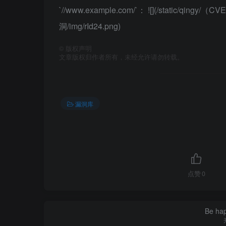
`//www.example.com/`： ![](/static/qing
洞/img/rId24.png)
©
版权声明
文章版权归作者所有，未经允许请勿转载。
漏洞库
点赞
0
Be hap