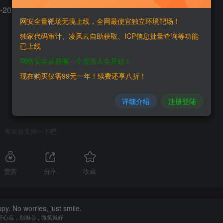
y/（CVE-2018-14574）Django___2.0.8_任意URL跳转漏
网安全量靶场无境上线，全网最便宜独立环境靶场！
独家代码审计、凌风云自助获取、ICP信息批量查询等功能
已上线
网络安全从拥有一个资源大全开始！
THE END
现在购买仅需99元一年！续费还享八折！
详细介绍
注册登陆
喜欢就支持一下吧
赞赏
分享
收藏
py. No worries, just smile.
开心点，别担心，微笑就好