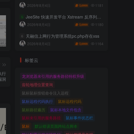
1181
2026年8月4日
9999
JeeSite 快速开发平台 Xstream 反序列化RCE
5
1180
2026年8月4日
9999
天融信上网行为管理系统pc.php存在xss
6
独家!超强代码审计工具上线！免费会员等你来嫖！
2025 hw 有poc的漏洞集合
技术文章投稿兑换会员规则
1164
2026年8月4日
9999
标签云
篇
令执行
龙浏览器未引用的服务路径特权升级
漏洞
齿轮地理位置查询
鼠标鼠标按钮命令注入远程
鼠标远程代码执行
鼠标远程代码
鼠标路径遍历
鼠标本地文件包含
鼠标未引用的服务路径
鼠标事件状态栏
鼠标
默认错误页面跨站点脚本