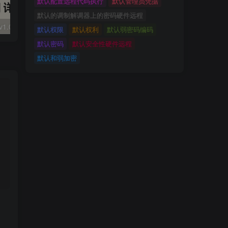
默认配置远程代码执行
默认管理员凭据
默认的调制解调器上的密码硬件远程
大华 evo-runs/v1.0/receive RCE
FineReport 帆软报表前台远程代码执行
wps 远程代码
默认权限
默认权利
默认弱密码编码
默认密码
默认安全性硬件远程
默认和弱加密