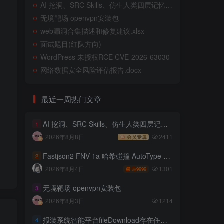
AI 挖洞、SRC Skills、仿生人类四层记忆系统
无境靶场 openvpn安装包
web漏洞合集描述和修复建议.xlsx
面试题目(红队方向)
WordPress 未授权RCE CVE-2026-63030
网络数据安全风险评估报告.docx
最近一周热门文章
AI 挖洞、SRC Skills、仿生人类四层记忆系统
1
2026年8月8日
2411
会员专属
Fastjson2 FNV-1a 哈希碰撞 AutoType 绕过远程代码执行
2
1301
2026年8月4日
9999
无境靶场 openvpn安装包
3
2026年8月3日
1214
报装系统智能平台fileDownload存在任意文件读取
4