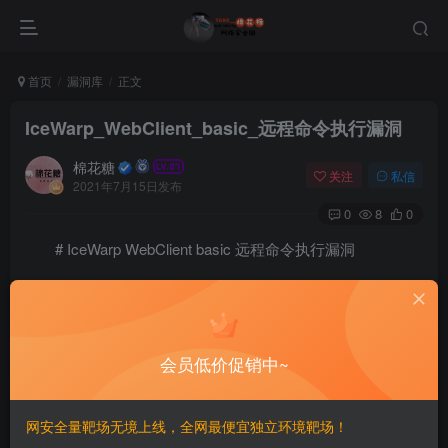
首页
漏洞库
正文
IceWarp_WebClient_basic_远程命令执行漏洞
棉花糖
关注
私信
2021年7月15日发布
0
8
0
# IceWarp WebClient basic 远程命令执行漏洞
## 漏洞描述
IceWarp WebClient 存在远程命令执行漏洞，攻击者构
会员低价促销中~
造特殊的请求即可远程命令执行
网安全量靶场无境上线，全网最便宜独立环境靶场！
## 漏洞影响