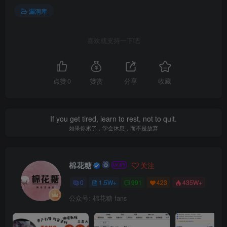
漏洞库
喜欢就支持一下吧
点赞
0
赞赏
分享
收藏
If you get tired, learn to rest, not to quit.
如果你累了，学会休息，而不是放弃
棉花糖
关注
0
1.5W+
991
423
435W+
公众号: 棉花糖 fans