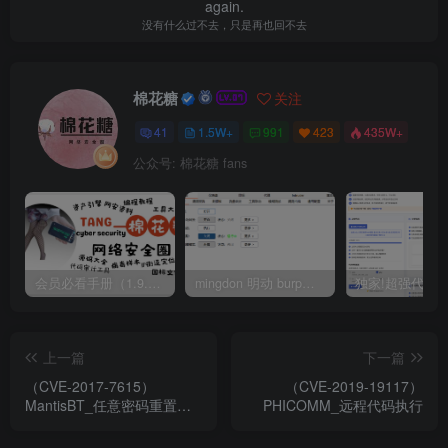
again.
没有什么过不去，只是再也回不去
棉花糖
关注
41
1.5W+
991
423
435W+
公众号: 棉花糖 fans
会员必看手册（1.9.0版本 26.4.5更新）
mingdon 明动 burp插件0.2.6版本 本地时间校验去除版
上一篇
下一篇
（CVE-2017-7615）
（CVE-2019-19117）
MantisBT_任意密码重置漏
PHICOMM_远程代码执行
洞