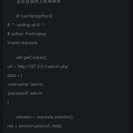
这里直接附上简单脚本
# !/usr/bin/python3
# -*- coding:utf-8 -*-
# author: Forthrglory
import requests
def getCookie():
url = ‘http://127.0.0.1/admin.php’
data = {
‘username’:’admin’,
‘password’:’admin’
}
session = requests.session()
res = session.post(url, data)