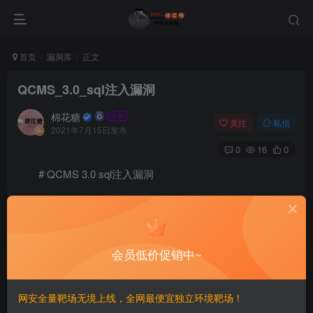
首页
漏洞库
正文
QCMS_3.0_sql注入漏洞
棉花糖
关注
私信
2021年7月15日发布
0
16
0
# QCMS 3.0 sql注入漏洞
====================
一、漏洞简介
会员低价促销中~
————
网安全量靶场无境上线，全网最便宜独立环境靶场！
二、漏洞影响