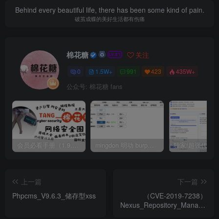
Behind every beautiful life, there has been some kind of pain.
破茧成蝶的美好生活都有伤痛
棉花糖
关注
0
1.5W+
991
423
435W+
公众号: 棉花糖 fans
会员必看手册（1.9.0版本 26.4.5更新）
mingdon 明动 burp插件0.2.6版本 本地时间校验去除版
上一篇
下一篇
Phpcms_V9.6.3_储存型xss
（CVE-2019-7238）
Nexus_Repository_Manager_
远程代码执行