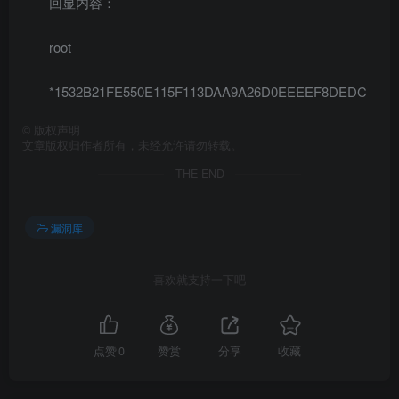
回显内容：
root
*1532B21FE550E115F113DAA9A26D0EEEEF8DEDC
©
版权声明
文章版权归作者所有，未经允许请勿转载。
THE END
漏洞库
喜欢就支持一下吧
点赞
0
赞赏
分享
收藏