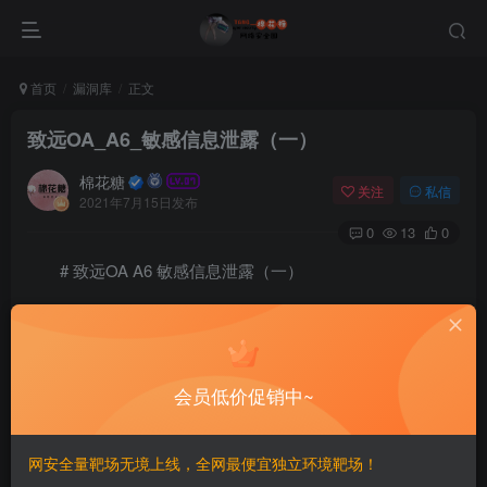
首页
漏洞库
正文
致远OA_A6_敏感信息泄露（一）
棉花糖
关注
私信
2021年7月15日发布
0
13
0
# 致远OA A6 敏感信息泄露（一）
============================
一、漏洞简介
会员低价促销中~
————
网安全量靶场无境上线，全网最便宜独立环境靶场！
该漏洞泄露了数据库用户的账号，密码hash。访问该文