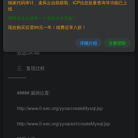
独家代码审计、凌风云自助获取、ICP信息批量查询等功能已上
件直接执行了Select \*
线
from mysql.user;并回显
网络安全从拥有一个资源大全开始！
现在购买仅需99元一年！续费还享八折！
二、漏洞影响
————
详细介绍
注册登陆
致远OA A6
三、复现过程
————
##### 漏洞位置:
http://www.0-sec.org/yyoa/createMysql.jsp
http://www.0-sec.org/yyoa/ext/createMysql.jsp