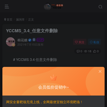
首页
漏洞库
正文
YCCMS_3.4_任意文件删除
棉花糖
关注
私信
2021年7月15日发布
0
18
0
# YCCMS 3.4 任意文件删除
======================
一、漏洞简介
会员低价促销中~
————
网安全量靶场无境上线，全网最便宜独立环境靶场！
二、漏洞影响