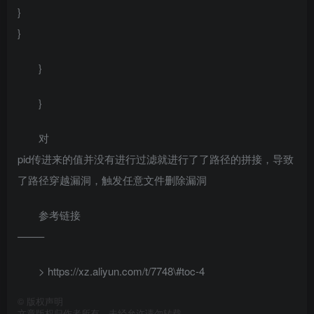
}
}
}
}
对
pid传进来的值并没有进行过滤就进行了了路径的拼接，导致
了路径穿越漏洞，触发任意文件删除漏洞
参考链接
——–
> https://xz.aliyun.com/t/7748\#toc-4
©
版权声明
文章版权归作者所有，未经允许请勿转载。