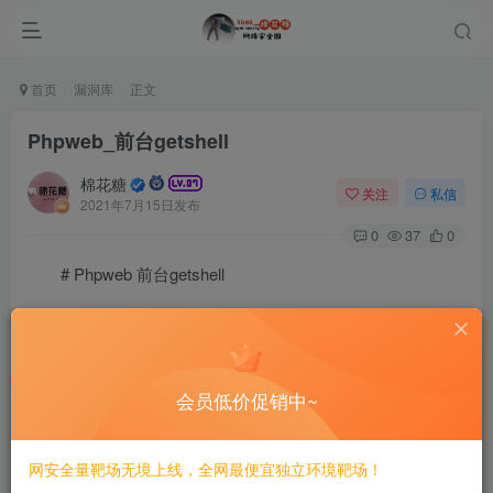
首页
漏洞库
正文
Phpweb_前台getshell
棉花糖
关注
私信
2021年7月15日发布
0
37
0
# Phpweb 前台getshell
===================
一、漏洞简介
会员低价促销中~
————
网安全量靶场无境上线，全网最便宜独立环境靶场！
漏洞影响文件:/base/post.php /base/appfile.php