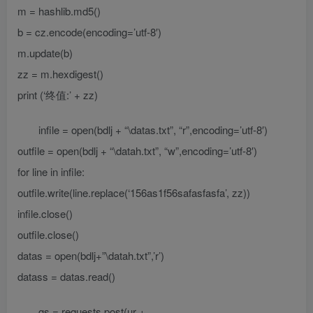
m = hashlib.md5()
b = cz.encode(encoding=’utf-8′)
m.update(b)
zz = m.hexdigest()
print (‘终值:’ + zz)
infile = open(bdlj + “\datas.txt”, “r”,encoding=’utf-8′)
outfile = open(bdlj + “\datah.txt”, “w”,encoding=’utf-8′)
for line in infile:
outfile.write(line.replace(‘156as1f56safasfasfa’, zz))
infile.close()
outfile.close()
datas = open(bdlj+”\datah.txt”,’r’)
datass = datas.read()
gs = requests.post(ur +