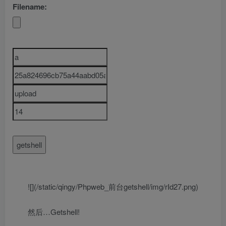
Filename:
![](/static/qingy/Phpweb_前台getshell/img/rId27.png)
然后…Getshell!