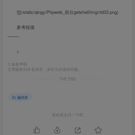
![](/static/qingy/Phpweb_前台getshell/img/rId33.png)
参考链接
——–
>
©
版权声明
文章版权归作者所有，未经允许请勿转载。
THE END
漏洞库
喜欢就支持一下吧