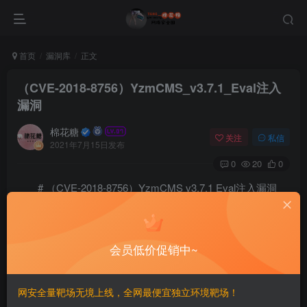
首页
漏洞库
正文
（CVE-2018-8756）YzmCMS_v3.7.1_Eval注入
漏洞
棉花糖
关注
私信
2021年7月15日发布
0
20
0
# （CVE-2018-8756）YzmCMS v3.7.1 Eval注入漏洞
===
会员低价促销中~
一、漏洞简介
————
网安全量靶场无境上线，全网最便宜独立环境靶场！