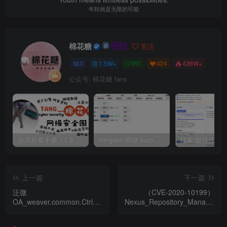
年轻就是无限的可能
棉花糖
关注
0
1.5W+
991
424
436W+
公众号: 棉花糖 fans
会员必看手册（1.9.0版本 26.4.5更新）
mingdon 明动 burp插件0.2.6版本 本地时间校验去除版
上一篇
下一篇
泛微
（CVE-2020-10199）
OA_weaver.common.Ctrl_
Nexus_Repository_Manager_
任意文件上传漏洞
远程代码执行漏洞