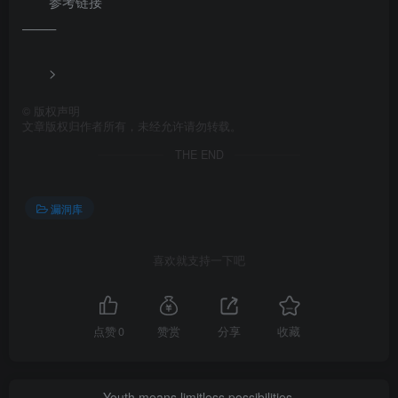
参考链接
——–
>
©
版权声明
文章版权归作者所有，未经允许请勿转载。
THE END
漏洞库
喜欢就支持一下吧
点赞
0
赞赏
分享
收藏
Youth means limitless possibilities.