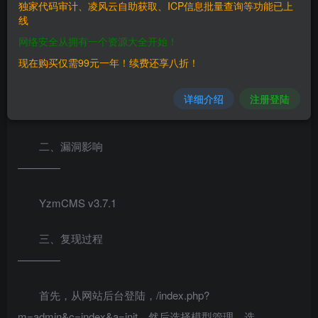
YzmCMS是中国程序员袁志蒙开发的一套开源的
独家代码审计、凌风云自助获取、ICP信息批量查询等功能已上
线
CMS（内容管理系统）。 YzmCMS
网络安全从拥有一个资源大全开始！
3.7.1版本中的yzmphp/core/function/global.func.php文件存在
现在购买仅需99元一年！续费还享八折！
安全漏洞。远程攻击者可借助index.php?
m=member&c=member\_content&a=init请求的POST数据中
详细介绍
注册登陆
的PHP代码利用该漏洞执行任意代码。
二、漏洞影响
————
YzmCMS v3.7.1
三、复现过程
————
首先，从网站后台登陆，/index.php?
m=admin&c=index&a=init，然后选择模型管理，选