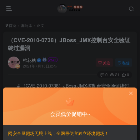
首页
漏洞库
正文
（CVE-2010-0738）JBoss_JMX控制台安全验证
绕过漏洞
棉花糖
关注
私信
2021年7月15日发布
0
21
0
# （CVE-2010-0738）JBoss JMX控制台安全验证绕过
漏洞
========
会员低价促销中~
一、漏洞简介
网安全量靶场无境上线，全网最便宜独立环境靶场！
————