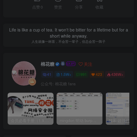
点赞
0
赞赏
分享
收藏
Life is like a cup of tea. It won't be bitter for a lifetime but for a
short while anyway.
人生就像一杯茶，不会苦一辈子，但总会苦一阵子
棉花糖
关注
41
1.5W+
991
423
436W+
公众号: 棉花糖 fans
会员必看手册（1.9.0版本 26.4.5更新）
mingdon 明动 burp插件0.2.6版本 本地时间校验去除版