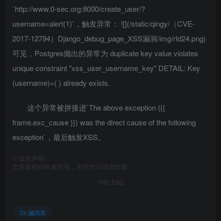
`http://www.0-sec.org:8000/create_user/?
username=alert(1)`，触发异常： ![](/static/qingy/（CVE-
2017-12794）Django_debug_page_XSS漏洞/img/rId24.png)
可见，Postgres抛出的异常为 duplicate key value violates
unique constraint "xss_user_username_key" DETAIL: Key
(username)=(
) already exists.
这个异常被拼接进`The above exception ({{
frame.exc_cause }}) was the direct cause of the following
exception`，最后触发XSS。
©
版权声明
文章版权归作者所有，未经允许请勿转载。
THE END
漏洞库