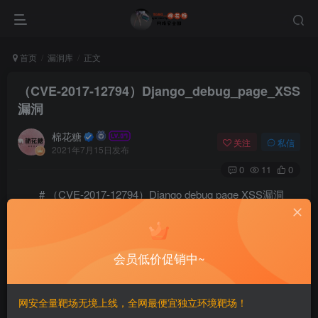
首页
漏洞库
正文
（CVE-2017-12794）Django_debug_page_XSS
漏洞
棉花糖
关注
私信
2021年7月15日发布
0
11
0
# （CVE-2017-12794）Django debug page XSS漏洞
===
会员低价促销中~
一、漏洞简介
————
网安全量靶场无境上线，全网最便宜独立环境靶场！