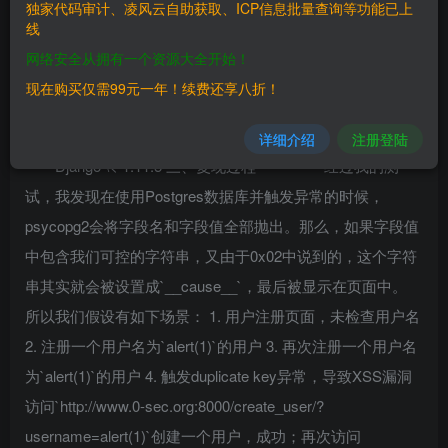
Django 发布了新版本1.11.5，修复了500页面中可能存
独家代码审计、凌风云自助获取、ICP信息批量查询等功能已上
线
在的一个 XSS 漏洞
网络安全从拥有一个资源大全开始！
二、漏洞影响
现在购买仅需99元一年！续费还享八折！
————
详细介绍
注册登陆
Django \< 1.11.5 三、复现过程 ------------ 经过我的测
试，我发现在使用Postgres数据库并触发异常的时候，
psycopg2会将字段名和字段值全部抛出。那么，如果字段值
中包含我们可控的字符串，又由于0x02中说到的，这个字符
串其实就会被设置成`__cause__`，最后被显示在页面中。
所以我们假设有如下场景： 1. 用户注册页面，未检查用户名
2. 注册一个用户名为`alert(1)`的用户 3. 再次注册一个用户名
为`alert(1)`的用户 4. 触发duplicate key异常，导致XSS漏洞
访问`http://www.0-sec.org:8000/create_user/?
username=alert(1)`创建一个用户，成功；再次访问