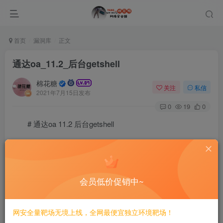
首页
漏洞库
正文
通达oa_11.2_后台getshell
棉花糖
关注
私信
2021年7月15日发布
0
19
0
# 通达oa 11.2 后台getshell
========================
一、漏洞简介
会员低价促销中~
————
网安全量靶场无境上线，全网最便宜独立环境靶场！
二、漏洞影响