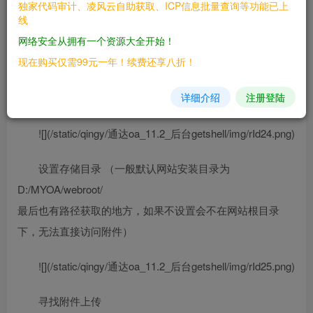
独家代码审计、凌风云自助获取、ICP信息批量查询等功能已上
————
线
网络安全从拥有一个资源大全开始！
三、复现过程
现在购买仅需99元一年！续费还享八折！
————
详细介绍
注册登陆
系统管理-附件管理-添加存储目录
![](/static/qingy/通达oa_11.2_后台getshell/img/rId24.png)
设置存储目录 （一般默认网站安装目录为
D:/MYOA/webroot/
最后也有路径获取的地方，如果不设置会不在网站根目录
下，无法直接访问附件）
![](/static/qingy/通达oa_11.2_后台getshell/img/rId25.png)
寻找附件上传