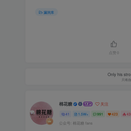
漏洞库
点赞
0
Only his str
只有
棉花糖
关注
41
1.5W+
991
423
4
公众号: 棉花糖 fans