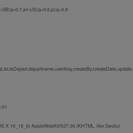
-GB;q=0.7,en-US;q=0.6,pl;q=0.5
List.tsDepart.departname,userKey,createBy,createDate,update
0.01
c OS X 10_15_6) AppleWebKit/537.36 (KHTML, like Gecko)