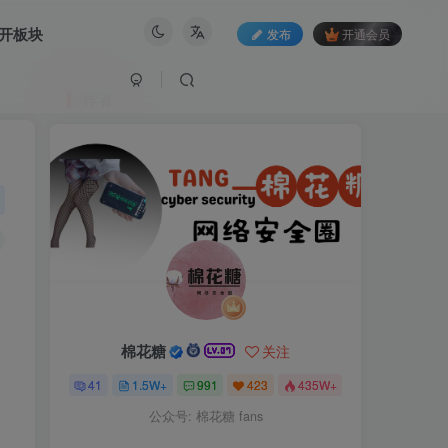
开板块
发布
开通会员
作者
棉花糖
关注
41
1.5W+
991
423
435W+
公众号: 棉花糖 fans