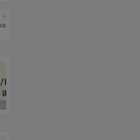
篇
件读取
大华 evo-runs/v1.0/receive RCE
FineReport 帆软报表前台远程代码执行
wps 远程代码