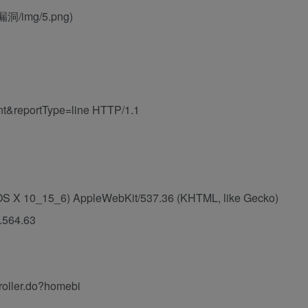
洞/img/5.png)
nt&reportType=line HTTP/1.1
c OS X 10_15_6) AppleWebKit/537.36 (KHTML, like Gecko)
.564.63
roller.do?homebi