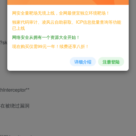
网安全量靶场无境上线，全网最便宜独立环境靶场！
独家代码审计、凌风云自助获取、ICP信息批量查询等功能
已上线
网络安全从拥有一个资源大全开始！
js?skin=metro” && body=”仓”
现在购买仅需99元一年！续费还享八折！
详细介绍
注册登陆
hInterceptor**
，存在被绕过漏洞