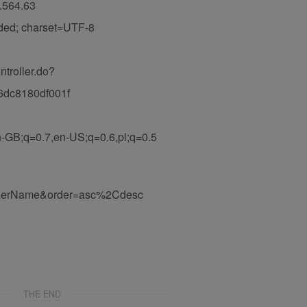
.564.63
oded; charset=UTF-8
troller.do?
6dc8180df001f
-GB;q=0.7,en-US;q=0.6,pl;q=0.5
serName&order=asc%2Cdesc
THE END