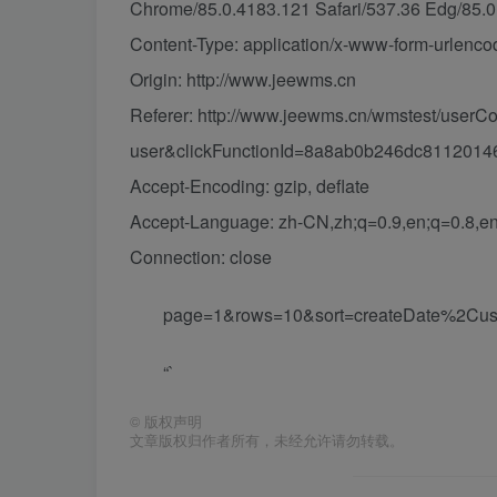
Chrome/85.0.4183.121 Safari/537.36 Edg/85.0
Content-Type: application/x-www-form-urlenc
Origin: http://www.jeewms.cn
Referer: http://www.jeewms.cn/wmstest/userCon
user&clickFunctionId=8a8ab0b246dc8112014
Accept-Encoding: gzip, deflate
Accept-Language: zh-CN,zh;q=0.9,en;q=0.8,en
Connection: close
page=1&rows=10&sort=createDate%2Cu
“`
©
版权声明
文章版权归作者所有，未经允许请勿转载。