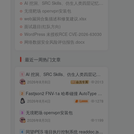
AI 挖洞、SRC Skills、仿生人类四层记忆系统
无境靶场 openvpn安装包
web漏洞合集描述和修复建议.xlsx
面试题目(红队方向)
WordPress 未授权RCE CVE-2026-63030
网络数据安全风险评估报告.docx
最近一周热门文章
AI 挖洞、SRC Skills、仿生人类四层记忆系统
1
2026年8月8日
2013
会员专属
Fastjson2 FNV-1a 哈希碰撞 AutoType 绕过远程代码执行
2
1278
2026年8月4日
9999
无境靶场 openvpn安装包
3
2026年8月3日
1199
同望iPES 项目执行控制系统 readdoc.jsp存在任意文件读取
4