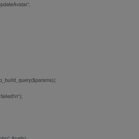
updateAvatar”,
_build_query($params));
failed!\n”);
.php”, $path);