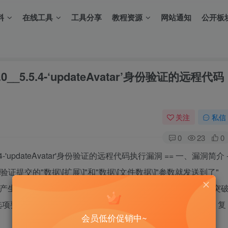
料
在线工具
工具分享
教程资源
网站通知
公开板
_5.0__5.5.4-‘updateAvatar’身份验证的远程代码
关注
私信
0
23
0
 <5.5.4-'updateAvatar'身份验证的远程代码执行漏洞 == 一、漏洞简介 
确验证提交的"数据\[扩展\]"和"数据\[文件数据\]"参数就发送到了"
ar"，导致此突破的产生 利用此突破可以插入和执行任意php代码。 成功利用此突
要启用（可选情况下少量）。 二、漏洞影响 ------------ 三、复
会员低价促销中~