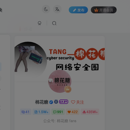
块
发布
开通会员
作者
-
棉花糖
关注
破
41
1.5W+
991
422
435W+
公众号: 棉花糖 fans