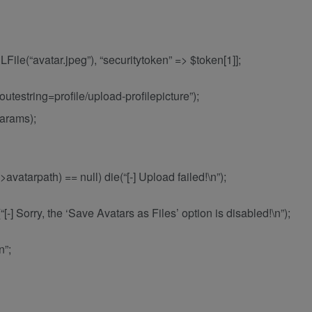
ile(“avatar.jpeg”), “securitytoken” => $token[1]];
estring=profile/upload-profilepicture”);
arams);
avatarpath) == null) die(“[-] Upload failed!\n”);
“[-] Sorry, the ‘Save Avatars as Files’ option is disabled!\n”);
n”;