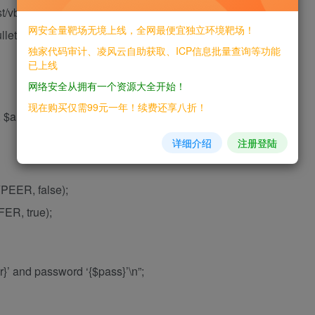
st/vb/ user passwd”;
网安全量靶场无境上线，全网最便宜独立环境靶场！
letin.com/[/url] evil hacker\n\n”;
独家代码审计、凌风云自助获取、ICP信息批量查询等功能
已上线
网络安全从拥有一个资源大全开始！
现在购买仅需99元一年！续费还享八折！
 $argv[3]];
详细介绍
注册登陆
EER, false);
R, true);
r}’ and password ‘{$pass}’\n”;