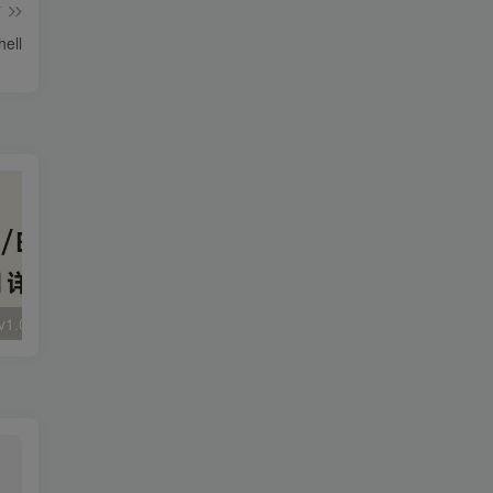
篇
ell
大华 evo-runs/v1.0/receive RCE
FineReport 帆软报表前台远程代码执行
wps 远程代码