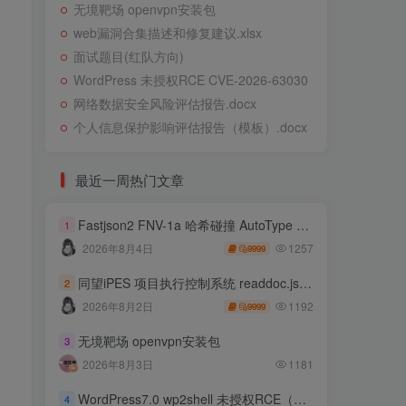
无境靶场 openvpn安装包
web漏洞合集描述和修复建议.xlsx
面试题目(红队方向)
WordPress 未授权RCE CVE-2026-63030
网络数据安全风险评估报告.docx
个人信息保护影响评估报告（模板）.docx
最近一周热门文章
Fastjson2 FNV-1a 哈希碰撞 AutoType 绕过远程代码执行
1
1257
2026年8月4日
9999
同望iPES 项目执行控制系统 readdoc.jsp存在任意文件读取
2
1192
2026年8月2日
9999
无境靶场 openvpn安装包
3
2026年8月3日
1181
WordPress7.0 wp2shell 未授权RCE（CVE-2026-63030 CVE-2026-60137）
4