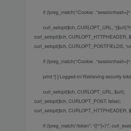
if (!preg_match(“/Cookie: .*sessionhash=[^;]
curl_setopt($ch, CURLOPT_URL, “{$url}?ro
curl_setopt($ch, CURLOPT_HTTPHEADER, $s
curl_setopt($ch, CURLOPT_POSTFIELDS, “us
if (!preg_match(“/Cookie: .*sessionhash=[^;]+
print “[-] Logged-in! Retrieving security to
curl_setopt($ch, CURLOPT_URL, $url);
curl_setopt($ch, CURLOPT_POST, false);
curl_setopt($ch, CURLOPT_HTTPHEADER, $s
if (!preg_match(‘/token”: “([^”]+)”/’, curl_ex