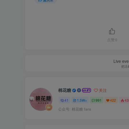
点赞
0
Live ever
把活
棉花糖
关注
41
1.5W+
991
422
4
公众号: 棉花糖 fans