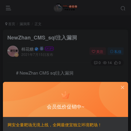
首页
漏洞库
正文
NewZhan_CMS_sql注入漏洞
棉花糖
关注
私信
2021年7月15日发布
0
14
0
# NewZhan CMS sql注入漏洞
=======================
一、漏洞简介
会员低价促销中~
————
网安全量靶场无境上线，全网最便宜独立环境靶场！
二、漏洞影响