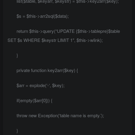
list($table, $keyarr, $keystr) = $this->key2arr($key);
$s = $this->arr2sql($data);
return $this->query(“UPDATE {$this->tablepre}$table
SET $s WHERE $keystr LIMIT 1″, $this->wlink);
}
private function key2arr($key) {
$arr = explode(‘-‘, $key);
if(empty($arr[0])) {
throw new Exception(‘table name is empty.’);
}