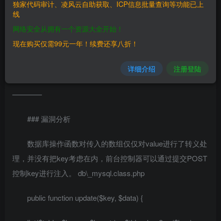
独家代码审计、凌风云自助获取、ICP信息批量查询等功能已上
————
线
网络安全从拥有一个资源大全开始！
NewZhan CMS 商业版 2.4.1
现在购买仅需99元一年！续费还享八折！
NewZhan CMS 个人版 2.6.3
详细介绍
注册登陆
三、复现过程
————
### 漏洞分析
数据库操作函数对传入的数组仅仅对value进行了转义处
理，并没有把key考虑在内，前台控制器可以通过提交POST
控制key进行注入。 db\_mysql.class.php
public function update($key, $data) {