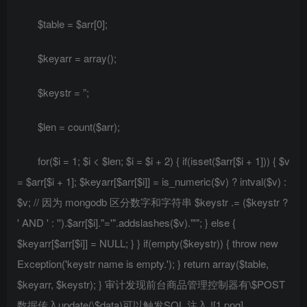
$table = $arr[0];
$keyarr = array();
$keystr = ”;
$len = count($arr);
for($i = 1; $i < $len; $i = $i + 2) { if(isset($arr[$i + 1])) { $v
= $arr[$i + 1]; $keyarr[$arr[$i]] = is_numeric($v) ? intval($v) :
$v; // 因为 mongodb 区分数字和字符串 $keystr .= ($keystr ?
' AND ' : '').$arr[$i]."='".addslashes($v)."'"; } else {
$keyarr[$arr[$i]] = NULL; } } if(empty($keystr)) { throw new
Exception('keystr name is empty.'); } return array($table,
$keyarr, $keystr); } 审计发现前台商品管理控制器有\$POST
数据传入update(\$data)可以触发SQL 注入 ![1.png]