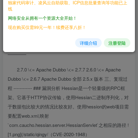
独家代码审计、凌风云自助获取、ICP信息批量查询等功能已上
线
攻击者可以发送带有无法识别的服务名或方法名及某些
网络安全从拥有一个资源大全开始！
恶意参数负载的RPC请求，当恶意参数被反序列化时将导致
现在购买仅需99元一年！续费还享八折！
代码执行
详细介绍
注册登陆
二、漏洞影响
————
2.7.0 \<= Apache Dubbo \<= 2.7.7 2.6.0 \<= Apache
Dubbo \<= 2.6.7 Apache Dubbo 全部 2.5.x 版本 三、复现过
程 ------------ ### 漏洞分析 Hessian是一个轻量级的RPC框
架。它基于HTTP协议传输，使用Hessian二进制序列化，对
于数据包比较大的情况比较友好。使用hession的web项目需
要配置web.xml,映射
`com.caucho.hessian.server.HessianServlet`之相应的路径 !
[1.png](/static/qingy/（CVE-2020-1948）