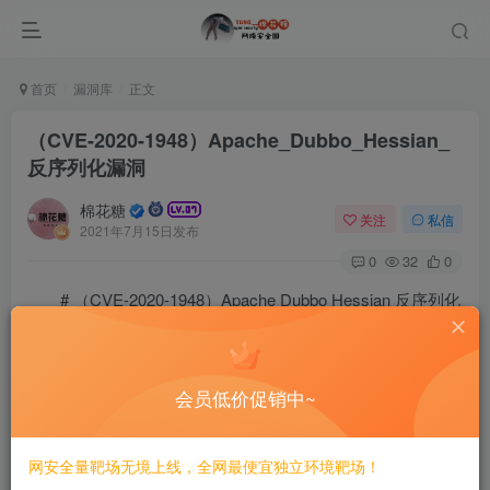
首页
漏洞库
正文
（CVE-2020-1948）Apache_Dubbo_Hessian_
反序列化漏洞
棉花糖
关注
私信
2021年7月15日发布
0
32
0
# （CVE-2020-1948）Apache Dubbo Hessian 反序列化
漏洞
==========
会员低价促销中~
一、漏洞简介
网安全量靶场无境上线，全网最便宜独立环境靶场！
————