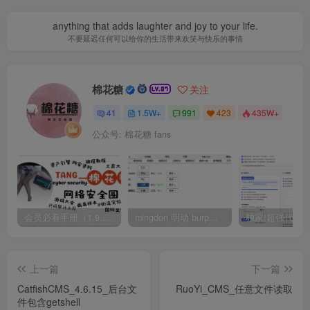
anything that adds laughter and joy to your life.
不要延迟任何可以给你的生活带来欢笑与快乐的事情
棉花糖
关注
41
1.5W+
991
423
435W+
公众号: 棉花糖 fans
会员必看手册（1.9.0版本 26.4.5更新）
mingdon 明动 burp插件0.2.6版本 本地时间校验去除版
上一篇
下一篇
CatfishCMS_4.6.15_后台文
RuoYi_CMS_任意文件读取
件包含getshell