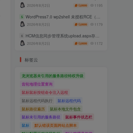
1195
2026年8月2日
9999
y
WordPress7.0 wp2shell 未授权RCE（CVE-2026-63030 CVE-2026-60137）
5
1179
2026年8月2日
9999
HCM信息同步管理系统upload.aspx存在任意文件上传
6
1172
2026年8月2日
9999
标签云
龙浏览器未引用的服务路径特权升级
齿轮地理位置查询
鼠标鼠标按钮命令注入远程
鼠标远程代码执行
鼠标远程代码
鼠标路径遍历
鼠标本地文件包含
鼠标未引用的服务路径
鼠标事件状态栏
鼠标
默认错误页面跨站点脚本