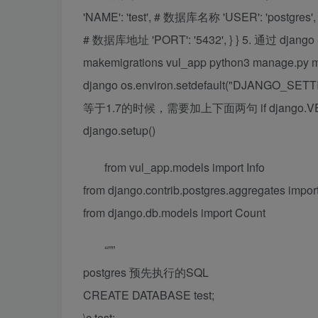
'NAME': 'test', # 数据库名称 'USER': 'postgres
# 数据库地址 'PORT': '5432', } } 5. 通过 djang
makemigrations vul_app python3 manage.py mig
django os.environ.setdefault("DJANGO_SET
等于1.7的时候，需要加上下面两句 if django.VER
django.setup()
from vul_app.models import Info
from django.contrib.postgres.aggregates impor
from django.db.models import Count
“””
postgres 预先执行的SQL
CREATE DATABASE test;
\c test;