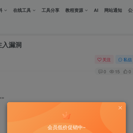
料
在线工具
工具分享
教程资源
AI
网站通知
公
ql注入漏洞
关注
私信
0
15
0
洞
==
会员低价促销中~