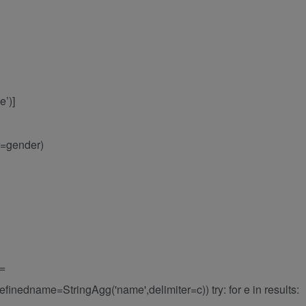
e’)]
r=gender)
 =
efinedname=StringAgg('name',delimiter=c)) try: for e in results: