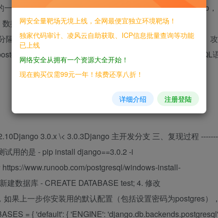
驱动的一个开源Web应用程序框架，起源于开源社区。使用Django，
网安全量靶场无境上线，全网最便宜独立环境靶场！
据库驱动的应用程序，应用广泛。2020年2月初，Django
独家代码审计、凌风云自助获取、ICP信息批量查询等功能
分隔符）实现利用的潜在SQL注入漏洞（CVE-2020-7471）。攻
已上线
gres.aggregates.StringAgg，从而绕过转义并注入恶意SQL
网络安全从拥有一个资源大全开始！
现在购买仅需99元一年！续费还享八折！
详细介绍
注册登陆
\< 2.2.10Django 3.0.x \< 3.0.3Django 主开发分支 三、复现过程 -------
是 - pip install django==3.0.2 -i
考 https://www.runoob.com/postgresql/windows-install-
. 新建数据库 - CREATE DATABASE test; 4. 修改
里面的数据库配置，如果上一步你安装用的默认配置（包括设置密码为postgres）
fault': { 'ENGINE': 'django.db.backends.postgresql'