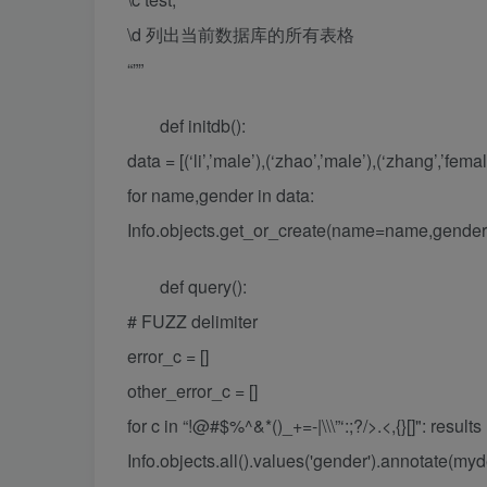
\d 列出当前数据库的所有表格
“””
def initdb():
data = [(‘li’,’male’),(‘zhao’,’male’),(‘zhang’,’femal
for name,gender in data:
Info.objects.get_or_create(name=name,gende
def query():
# FUZZ delimiter
error_c = []
other_error_c = []
for c in “!@#$%^&*()_+=-|\\\”‘:;?/>.<,{}[]": results
Info.objects.all().values('gender').annotate(myd