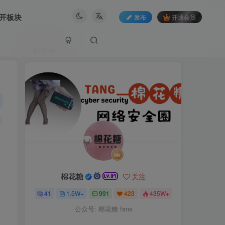
开板块
发布
开通会员
作者
棉花糖
关注
41
1.5W+
991
423
435W+
公众号: 棉花糖 fans