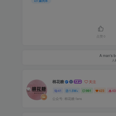
漏洞库
点赞
0
A man's be
人
棉花糖
关注
41
1.5W+
991
423
4
公众号: 棉花糖 fans