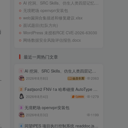
AI 挖洞、SRC Skills、仿生人类四层记忆系统
无境靶场 openvpn安装包
web漏洞合集描述和修复建议.xlsx
面试题目(红队方向)
语
WordPress 未授权RCE CVE-2026-63030
网络数据安全风险评估报告.docx
最近一周热门文章
AI 挖洞、SRC Skills、仿生人类四层记忆系统
1
2026年8月8日
2063
会员专属
-
Fastjson2 FNV-1a 哈希碰撞 AutoType 绕过远程代码执行
2
1279
2026年8月4日
9999
无境靶场 openvpn安装包
3
2026年8月3日
1199
，
,
同望iPES 项目执行控制系统 readdoc.jsp存在任意文件读取
4