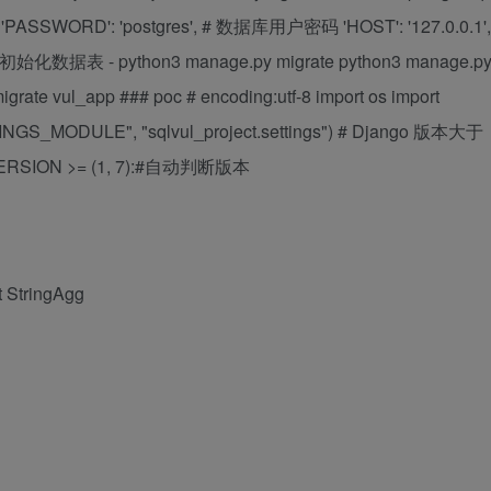
', 'PASSWORD': 'postgres', # 数据库用户密码 'HOST': '127.0.0.1',
o 初始化数据表 - python3 manage.py migrate python3 manage.p
rate vul_app ### poc # encoding:utf-8 import os import
TINGS_MODULE", "sqlvul_project.settings") # Django 版本大于
SION >= (1, 7):#自动判断版本
t StringAgg