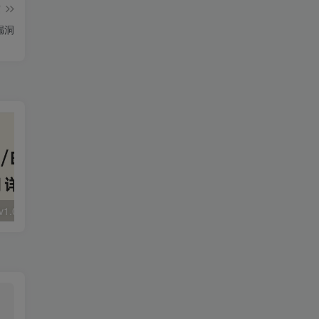
篇
漏洞
大华 evo-runs/v1.0/receive RCE
FineReport 帆软报表前台远程代码执行
wps 远程代码