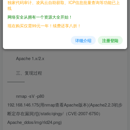
独家代码审计、凌风云自助获取、ICP信息批量查询等功能已上
HTTP服务器1.x和2.x允许远程攻击者通过部分HTTP请求导
线
致拒绝服务(守护进程中断)，如Slowloris所示，这与2.2.15之
网络安全从拥有一个资源大全开始！
前版本中缺少mod\_ReqTimeout模块有关
现在购买仅需99元一年！续费还享八折！
二、漏洞影响
详细介绍
注册登陆
————
Apache 1.x/2.x
三、复现过程
————
nmap -sV -p80
192.168.146.175(用nmap查看Apache版本)(Apache2.2.3初步
断定存在漏洞)![](/static/qingy/（CVE-2007-6750）
Apache_ddos/img/rId24.png)