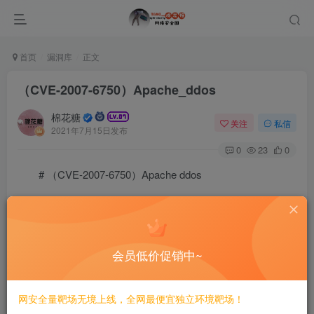
首页
漏洞库
正文
（CVE-2007-6750）Apache_ddos
棉花糖
关注
私信
2021年7月15日发布
0
23
0
# （CVE-2007-6750）Apache ddos
============================
一、漏洞简介
会员低价促销中~
————
网安全量靶场无境上线，全网最便宜独立环境靶场！
Apache