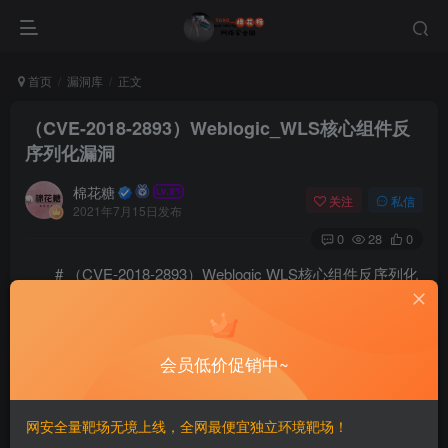
首页
漏洞库
正文
（CVE-2018-2893）Weblogic_WLS核心组件反
序列化漏洞
棉花糖
关注
私信
2021年7月15日发布
0
28
0
# （CVE-2018-2893）Weblogic WLS核心组件反序列化
漏洞
=============
会员低价促销中~
一、漏洞简介
网安全量靶场无境上线，全网最便宜独立环境靶场！
————