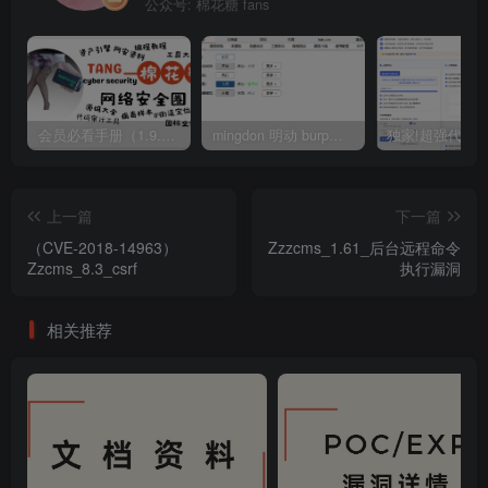
公众号: 棉花糖 fans
会员必看手册（1.9.0版本 26.4.5更新）
mingdon 明动 burp插件0.2.6版本 本地时间校验去除版
上一篇
下一篇
（CVE-2018-14963）
Zzzcms_1.61_后台远程命令
Zzcms_8.3_csrf
执行漏洞
相关推荐