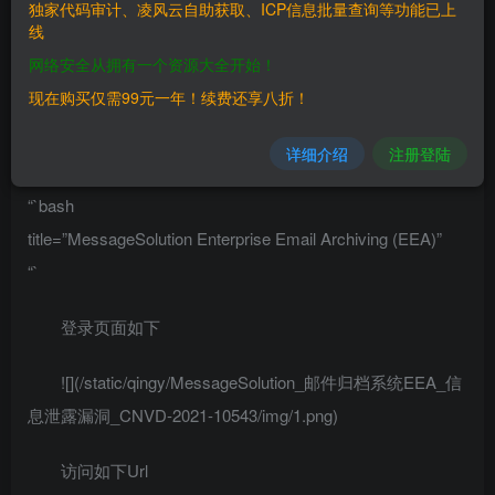
独家代码审计、凌风云自助获取、ICP信息批量查询等功能已上
与web账号密码
线
网络安全从拥有一个资源大全开始！
## 漏洞影响
现在购买仅需99元一年！续费还享八折！
MessageSolution 企业邮件归档管理系统EEA
详细介绍
注册登陆
## 漏洞复现
“`bash
title=”MessageSolution Enterprise Email Archiving (EEA)”
“`
登录页面如下
![](/static/qingy/MessageSolution_邮件归档系统EEA_信
息泄露漏洞_CNVD-2021-10543/img/1.png)
访问如下Url