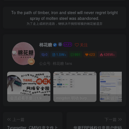
To the path of timber, iron and steel will never regret bright
spray of molten steel was abandoned.
为了走上成材的道路，钢铁决不惋惜璀璨的钢花被遗弃
棉花糖
关注
0
1.5W+
991
423
436W+
公众号: 棉花糖 fans
会员必看手册（1.9.0版本 26.4.5更新）
mingdon 明动 burp插件0.2.6版本 本地时间校验去除版
上一篇
下一篇
Typesetter_CMS任意文件上
华夏ERP越权任意用户密码