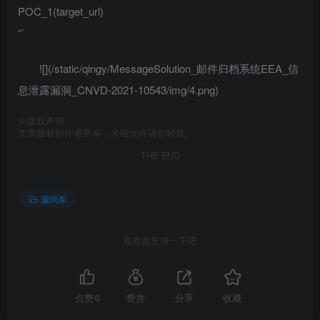
POC_1(target_url)
“`
![](/static/qingy/MessageSolution_邮件归档系统EEA_信
息泄露漏洞_CNVD-2021-10543/img/4.png)
©
版权声明
文章版权归作者所有，未经允许请勿转载。
THE END
漏洞库
喜欢就支持一下吧
点赞
0
赞赏
分享
收藏