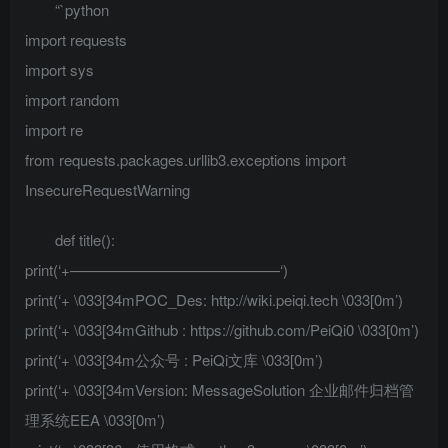
“`python
import requests
import sys
import random
import re
from requests.packages.urllib3.exceptions import
InsecureRequestWarning
def title():
print(‘+——————————————‘)
print(‘+ \033[34mPOC_Des: http://wiki.peiqi.tech \033[0m’)
print(‘+ \033[34mGithub : https://github.com/PeiQi0 \033[0m’)
print(‘+ \033[34m公众号 : PeiQi文库 \033[0m’)
print(‘+ \033[34mVersion: MessageSolution 企业邮件归档管
理系统EEA \033[0m’)