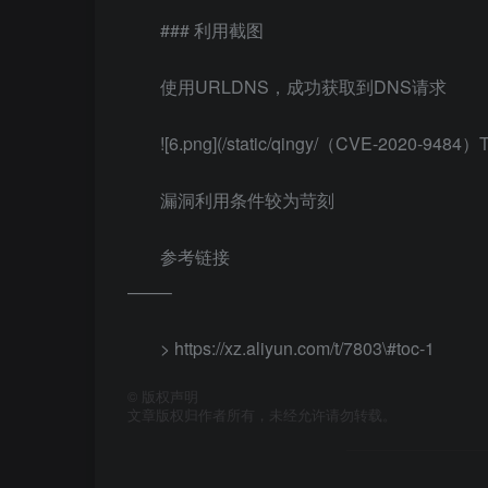
### 利用截图
使用URLDNS，成功获取到DNS请求
![6.png](/static/qingy/（CVE-2020-94
漏洞利用条件较为苛刻
参考链接
——–
> https://xz.aliyun.com/t/7803\#toc-1
©
版权声明
文章版权归作者所有，未经允许请勿转载。