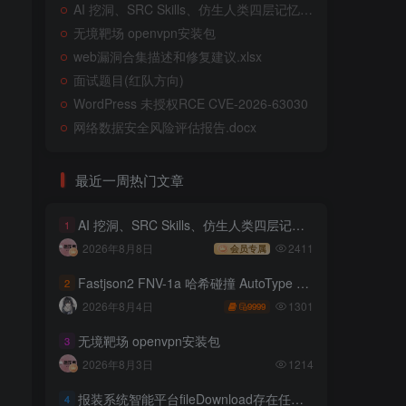
AI 挖洞、SRC Skills、仿生人类四层记忆系统
无境靶场 openvpn安装包
web漏洞合集描述和修复建议.xlsx
面试题目(红队方向)
WordPress 未授权RCE CVE-2026-63030
网络数据安全风险评估报告.docx
最近一周热门文章
AI 挖洞、SRC Skills、仿生人类四层记忆系统
1
2026年8月8日
2411
会员专属
Fastjson2 FNV-1a 哈希碰撞 AutoType 绕过远程代码执行
2
1301
2026年8月4日
9999
无境靶场 openvpn安装包
3
2026年8月3日
1214
报装系统智能平台fileDownload存在任意文件读取
4