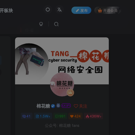
开板块
发布
开通会员
作者
棉花糖
关注
41
1.5W+
991
424
436W+
公众号: 棉花糖 fans