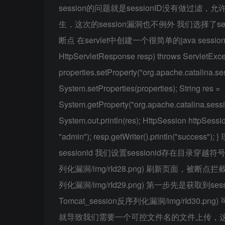
session的问题就是sessionID没有做过
生，这次的session漏洞也不例外 我们选择了sessi
断点 在servlet中创建一个很简单的java session prote
HttpServletResponse resp) throws ServletExcept
properties.setProperty("org.apache.catalina.
System.setProperties(properties); String res =
System.getProperty("org.apache.catalina.se
System.out.println(res); HttpSession httpSessi
"admin"); resp.getWriter().println(
sessionid 我们设置sessionid存在目录穿越符号 ![1.
列化漏洞/img/rId28.png) 刷新页面，被断点拦截 ![2.p
列化漏洞/img/rId29.png) 第一步先是获取到session文
Tomcat_session反序列化漏洞/img/rId30.
就导致我们需要一个可控文件名的文件上传，这