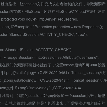
滤，允许跳出路径，让session文件变成攻击者控制的文件，导致漏洞产
on的存储为FileStore，所以在FileStore类的load方法处设置
cted void doGet(HttpServletRequest req,
ion, IOException { Properties properties = new Properties();
session.StandardSession.ACTIVITY_CHECK", "true");
ssion.StandardSession.ACTIVITY_CHECK");
on = req.getSession(); httpSession.setAttribute("username",
"success"); } 现在我们的漏洞环境就搭建好了，设置tomcat启动即可 ### 设置
png](/static/qingy/（CVE-2020-9484）Tomcat_session反序
ng](/static/qingy/（CVE-2020-9484）Tomcat_session反序
件 ![3.png](/static/qingy/（CVE-2020-9484）
png) 可以看到，我们的sessionID后面会添加一个.session后缀，这也
一点就比较难以满足 但是可以看出来，不需要准确知道确定的