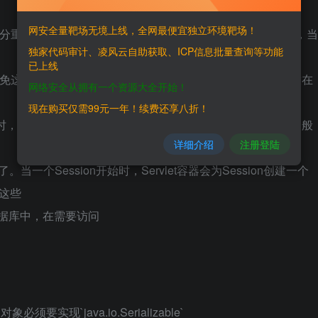
网安全量靶场无境上线，全网最便宜独立环境靶场！
十分重要。Sessio对象的信息一般情况下置于服务器的内存中，当
独家代码审计、凌风云自助获取、ICP信息批量查询等功能
已上线
避免这样的情况，在某些场合可以将服务器的Session数据存放在
网络安全从拥有一个资源大全开始！
现在购买仅需99元一年！续费还享八折！
在持久化时，存放在其中的对象以序列化的形式存放，这就是为什么一般
详细介绍
注册登陆
原因了。当一个Session开始时，Servlet容器会为Session创建一个
把这些
或数据库中，在需要访问
须要实现`java.io.Serializable`