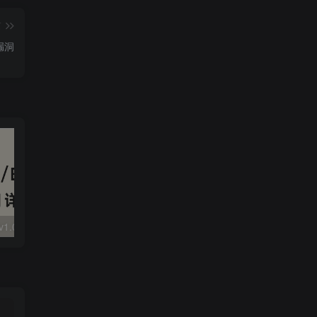
篇
漏洞
大华 evo-runs/v1.0/receive RCE
FineReport 帆软报表前台远程代码执行
wps 远程代码