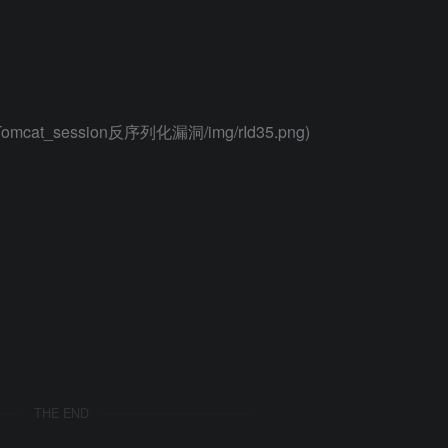
84）Tomcat_session反序列化漏洞/img/rId35.png)
THE END