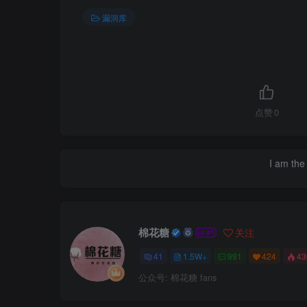
漏洞库
点赞
0
I am the 
棉花糖
关注
41
1.5W+
991
424
4
公众号: 棉花糖 fans