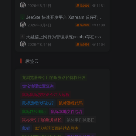
1181
2026年8月4日
9999
JeeSite 快速开发平台 Xstream 反序列化RCE
5
1180
2026年8月4日
9999
天融信上网行为管理系统pc.php存在xss
6
1164
2026年8月4日
9999
标签云
龙浏览器未引用的服务路径特权升级
齿轮地理位置查询
鼠标鼠标按钮命令注入远程
鼠标远程代码执行
鼠标远程代码
鼠标路径遍历
鼠标本地文件包含
鼠标未引用的服务路径
鼠标事件状态栏
鼠标
默认错误页面跨站点脚本