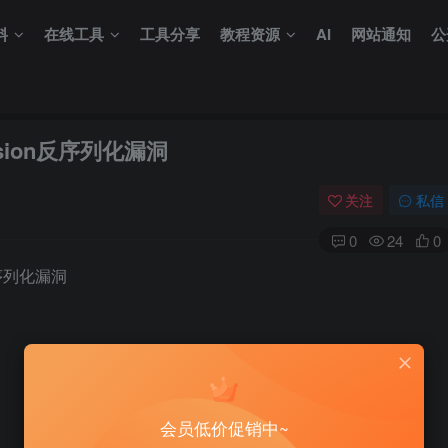
料
在线工具
工具分享
教程资源
AI
网站通知
公
ession反序列化漏洞
关注
私信
0
24
0
n反序列化漏洞
会员低价促销中~