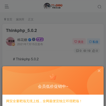
首页
漏洞库
正文
Thinkphp_5.0.2
棉花糖
关注
私信
2021年7月15日发布
0
19
0
# Thinkphp 5.0.2
==============
一、漏洞简介
会员低价促销中~
————
网安全量靶场无境上线，全网最便宜独立环境靶场！
二、漏洞影响