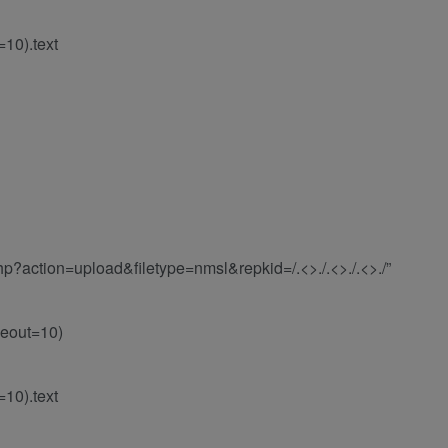
=10).text
php?action=upload&filetype=nmsl&repkid=/.<>./.<>./.<>./”
imeout=10)
=10).text