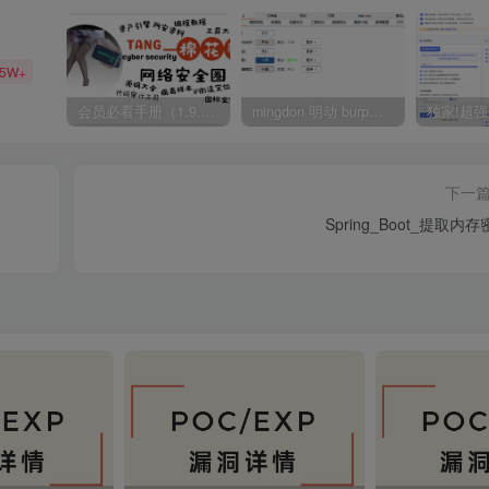
35W+
会员必看手册（1.9.0版本 26.4.5更新）
mingdon 明动 burp插件0.2.6版本 本地时间校验去除版
下一
Spring_Boot_提取内