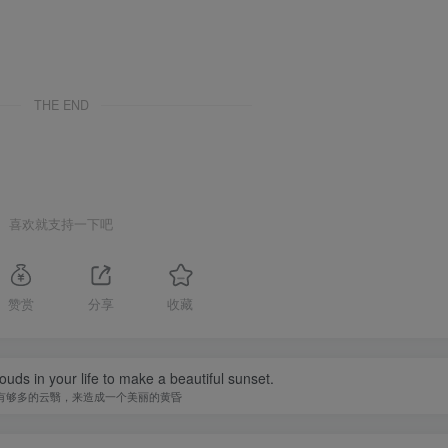
THE END
喜欢就支持一下吧
赞赏
分享
收藏
uds in your life to make a beautiful sunset.
有够多的云翳，来造成一个美丽的黄昏