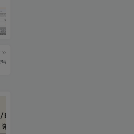
独家!超强代码审计工具上线！免费会员等你来嫖！
2025 hw 有poc的漏洞集合
技术文章投稿兑换会员规则
篇
存密码