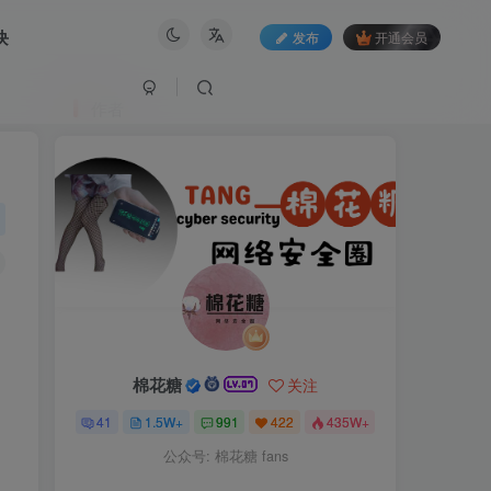
块
发布
开通会员
作者
棉花糖
关注
41
1.5W+
991
422
435W+
公众号: 棉花糖 fans