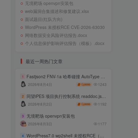
无境靶场 openvpn安装包
web漏洞合集描述和修复建议.xlsx
面试题目(红队方向)
WordPress 未授权RCE CVE-2026-63030
网络数据安全风险评估报告.docx
个人信息保护影响评估报告（模板）.docx
最近一周热门文章
Fastjson2 FNV-1a 哈希碰撞 AutoType 绕过远程代码执行
1
1243
2026年8月4日
9999
同望iPES 项目执行控制系统 readdoc.jsp存在任意文件读取
2
1192
2026年8月2日
9999
无境靶场 openvpn安装包
3
2026年8月3日
1177
WordPress7.0 wp2shell 未授权RCE（CVE-2026-63030 CVE-2026-60137）
4