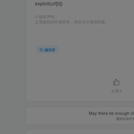
exploit(url[0])
©
版权声明
文章版权归作者所有，未经允许请勿转载。
漏洞库
点赞
0
May there be enough clo
愿你生命中