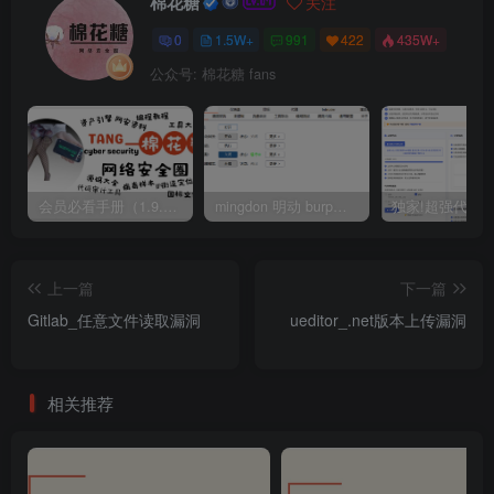
棉花糖
关注
0
1.5W+
991
422
435W+
公众号: 棉花糖 fans
会员必看手册（1.9.0版本 26.4.5更新）
mingdon 明动 burp插件0.2.6版本 本地时间校验去除版
上一篇
下一篇
Gitlab_任意文件读取漏洞
ueditor_.net版本上传漏洞
相关推荐