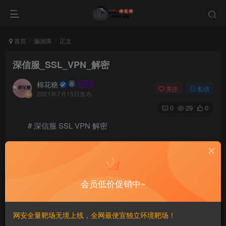
首页
漏洞库
正文
深信服_SSL_VPN_解密
棉花糖
关注
私信
2021年7月15日发布
0
29
0
# 深信服 SSL VPN 解密
import sqlite3
import sys
import os
会员低价促销中~
import shutil
网安全量靶场无境上线，全网最便宜独立环境靶场！
if __name__ == ‘__main__’: