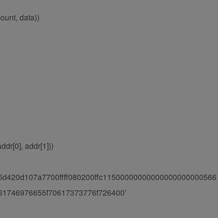
count, data))
addr[0], addr[1]))
d420d107a7700ffff080200ffc11500000000000000000000566
1746976655f70617373776f726400’