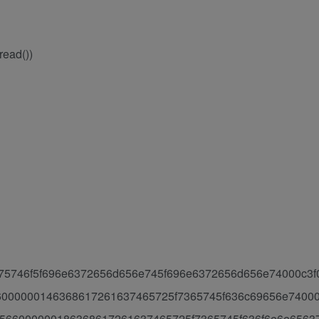
read())
75746f5f696e6372656d656e745f696e6372656d656e74000c3f
000000146368617261637465725f7365745f636c69656e7400
566000000186368617261637465725f7365745f636f6e6e6563