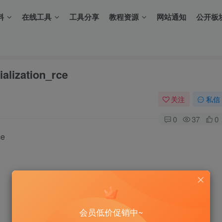
料
在线工具
工具分享
教程资源
网站通知
公开板
alization_rce
关注
私信
0
37
0
ce
会员低价促销中~