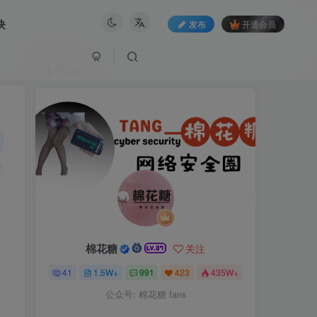
块
发布
开通会员
作者
棉花糖
关注
41
1.5W+
991
423
435W+
公众号: 棉花糖 fans