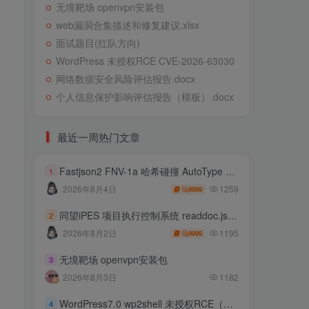
无境靶场 openvpn安装包
web漏洞合集描述和修复建议.xlsx
面试题目(红队方向)
WordPress 未授权RCE CVE-2026-63030
网络数据安全风险评估报告.docx
个人信息保护影响评估报告（模板）.docx
最近一周热门文章
Fastjson2 FNV-1a 哈希碰撞 AutoType 绕过远程代码执行
1
1259
2026年8月4日
9999
同望iPES 项目执行控制系统 readdoc.jsp存在任意文件读取
2
1195
2026年8月2日
9999
无境靶场 openvpn安装包
3
2026年8月3日
1182
WordPress7.0 wp2shell 未授权RCE（CVE-2026-63030 CVE-2026-60137）
4