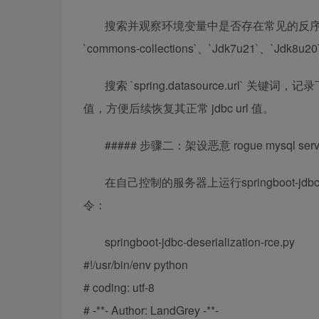
搜索并观察环境变量中是否存在常见的反序列化
`commons-collections`、`Jdk7u21`、`Jdk8u2
搜索 `spring.datasource.url` 关键词，记录下
值，方便后续恢复其正常 jdbc url 值。
##### 步骤二：架设恶意 rogue mysql serv
在自己控制的服务器上运行springboot-jdbc-d
令：
springboot-jdbc-deserialization-rce.py
#!/usr/bin/env python
# coding: utf-8
# -**- Author: LandGrey -**-