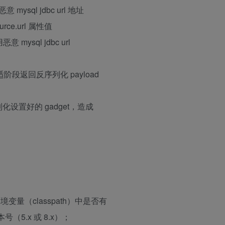
意 mysql jdbc url 地址
urce.url 属性值
sql jdbc url
合适阶段返回反序列化 payload
反序列化设置好的 gadget，造成
，搜索环境变量（classpath）中是否有
本号（5.x 或 8.x）；