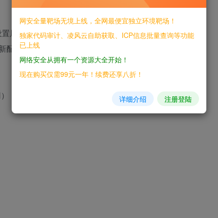
网安全量靶场无境上线，全网最便宜独立环境靶场！
口设置属性
独家代码审计、凌风云自助获取、ICP信息批量查询等功能
已上线
接口刷新配置（存在
网络安全从拥有一个资源大全开始！
现在购买仅需99元一年！续费还享八折！
网）
详细介绍
注册登陆