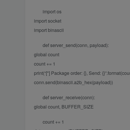
import os
import socket
import binascii
def server_send(conn, payload):
global count
count += 1
print(“[*] Package order: {}, Send: {}”.format(cou
conn.send(binascii.a2b_hex(payload))
def server_receive(conn):
global count, BUFFER_SIZE
count += 1