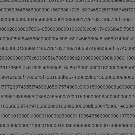
0000503646566000000156368617261637465725f7365745f72
002a00000603646566000000146368617261637465725f73657
0000260000070364656600000010636f6c6c6174696f6e5f7365
2000008036465660000000c696e69745f636f6e6e656374000c2
6600000013696e7465726163746976655f74696d656f7574000
566000000076c6963656e7365000c210009000000fd00001f00
36173655f7461626c655f6e616d6573000c3f001500000008a0
5f616c6c6f7765645f7061636b6574000c3f001500000008a000
f77726974655f74696d656f7574000c3f001500000008a00000
5f63616368655f73697a65000c3f001500000008a0000000002
616368655f74797065000c210009000000fd00001f00001e0000
21009b010000fd00001f00002600001103646566000000107379
000000fd00001f00001f000012036465660000000974696d655f
0001303646566000000157472616e73616374696f6e5f69736f6