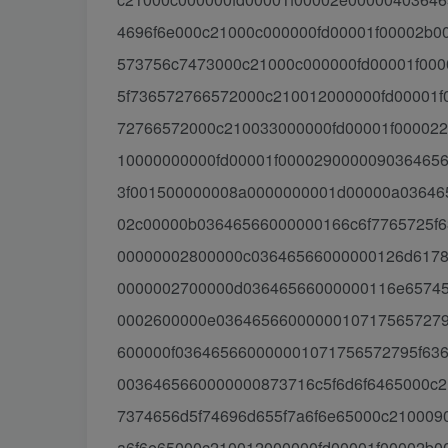
4696f6e000c21000c000000fd00001f00002b0
573756c7473000c21000c000000fd00001f00
5f736572766572000c210012000000fd00001f
72766572000c210033000000fd00001f00002
10000000000fd00001f000029000009036465
3f001500000008a0000000001d00000a03646
02c00000b03646566000000166c6f7765725f6
00000002800000c03646566000000126d6178
0000002700000d03646566000000116e65745
0002600000e03646566000000107175657279
600000f036465660000001071756572795f63
0036465660000000873716c5f6d6f6465000c
7374656d5f74696d655f7a6f6e65000c210009
a6f6e65000c210012000000fd00001f00002b0