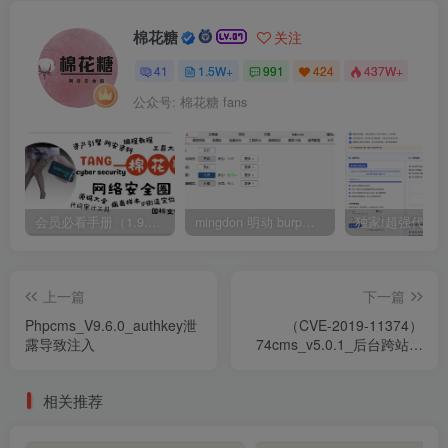
棉花糖
关注
41
1.5W+
991
424
437W+
公众号: 棉花糖 fans
会员必看手册（1.9.0版本 26.4.5更新）
mingdon 明动 burp插件0.2.6版本 本地时间校验去除版
上一篇
下一篇
Phpcms_V9.6.0_authkey泄
（CVE-2019-11374）
露导致注入
74cms_v5.0.1_后台跨站请
求伪造(CSRF)漏洞
相关推荐