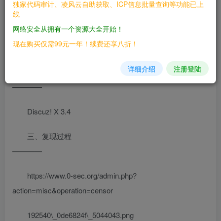
由于是update型注入，我们在后台已经可以利用数据库
独家代码审计、凌风云自助获取、ICP信息批量查询等功能已上
线
备份获得数据，对本网站意义不大，但是有同mysql的其他
网络安全从拥有一个资源大全开始！
网站，如果权限不严，跨库查询，搞定同mysql的其他网
现在购买仅需99元一年！续费还享八折！
站。
详细介绍
注册登陆
二、漏洞影响
————
Discuz! X 3.4
三、复现过程
————
https://www.0-sec.org/admin.php?
action=misc&operation=censor
192540\_0de6824f\_5044043.png