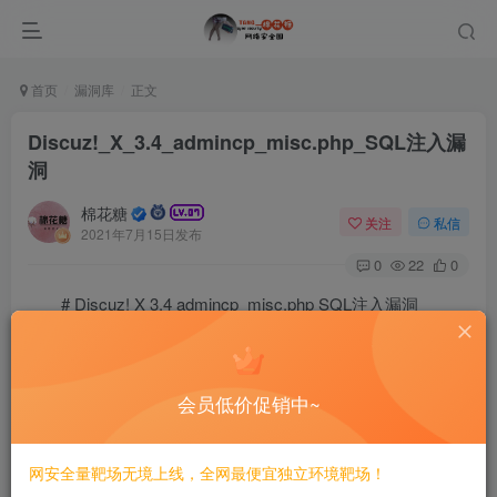
首页
漏洞库
正文
Discuz!_X_3.4_admincp_misc.php_SQL注入漏
洞
棉花糖
关注
私信
2021年7月15日发布
0
22
0
# Discuz! X 3.4 admincp_misc.php SQL注入漏洞
===
会员低价促销中~
一、漏洞简介
————
网安全量靶场无境上线，全网最便宜独立环境靶场！