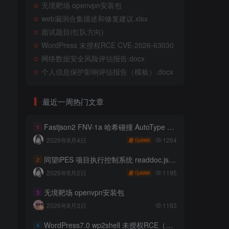
无境靶场 openvpn安装包
web漏洞合集描述和修复建议.xlsx
面试题目(红队方向)
WordPress 未授权RCE CVE-2026-63030
网络数据安全风险评估报告.docx
个人信息保护影响评估报告（模板）.docx
最近一周热门文章
Fastjson2 FNV-1a 哈希碰撞 AutoType 绕过远程代码执行
1
1264
2026年8月4日
9999
同望iPES 项目执行控制系统 readdoc.jsp存在任意文件读取
2
1195
2026年8月2日
9999
无境靶场 openvpn安装包
3
2026年8月3日
1183
WordPress7.0 wp2shell 未授权RCE（CVE-2026-63030 CVE-2026-60137）
4