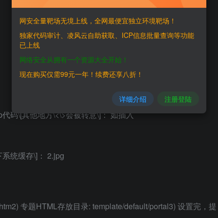
网安全量靶场无境上线，全网最便宜独立环境靶场！
独家代码审计、凌风云自助获取、ICP信息批量查询等功能
已上线
网络安全从拥有一个资源大全开始！
现在购买仅需99元一年！续费还享八折！
详细介绍
注册登陆
代码\[其他地方\<\>会被转意\]： 如插入
缓存\]： 2.jpg
) 专题HTML存放目录: template/default/portal3) 设置完，提