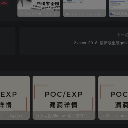
35W+
会员必看手册（1.9.0版本 26.4.5更新）
mingdon 明动 burp插件0.2.6版本 本地时间校验去除版
下一
Zzcms_2018_最新版重装getsh
金蝶EAS autoLogin.jsp远程代码执行
百度网盘Windows客户端存在远程命令执行