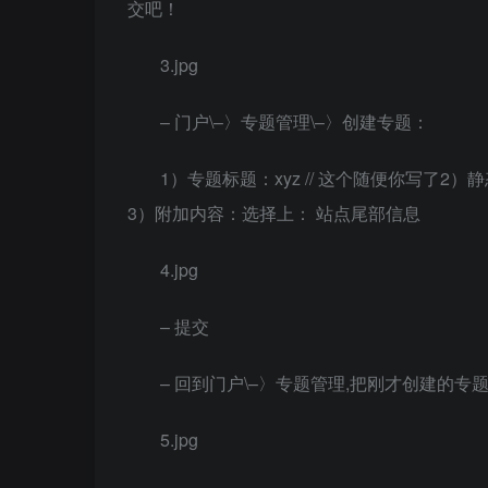
交吧！
3.jpg
– 门户\–〉专题管理\–〉创建专题：
1）专题标题：xyz // 这个随便你写了2）静态化
3）附加内容：选择上： 站点尾部信息
4.jpg
– 提交
– 回到门户\–〉专题管理,把刚才创建的专
5.jpg