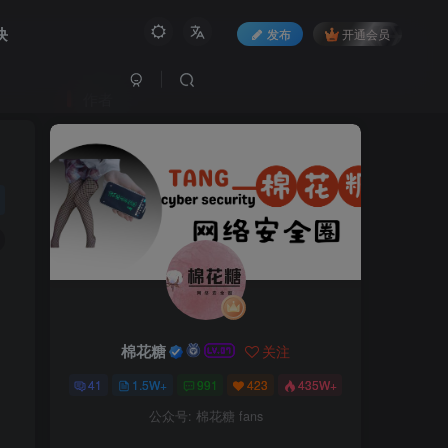
块
发布
开通会员
作者
棉花糖
关注
41
1.5W+
991
423
435W+
公众号: 棉花糖 fans