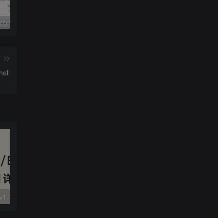
独家!超强代码审计工具上线！免费会员等你来嫖！
2025 hw 有poc的漏洞集合
技术文章投稿兑换会员规则
篇
ell
大华 evo-runs/v1.0/receive RCE
FineReport 帆软报表前台远程代码执行
wps 远程代码