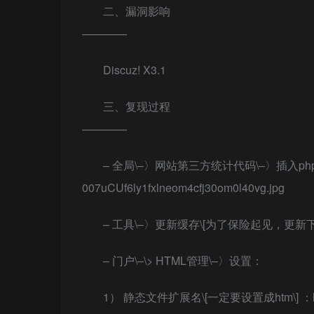
二、漏洞影响
————
Discuz! X3.1
三、复现过程
————
– 全局\–〉网站第三方统计代码\–〉插入php
007uCUf6ly1fxlneom4cfj30om0l40vg.jpg
– 工具\–〉更新缓存\[为了保险起见，更新下系统
– 门户\–\> HTML管理\–〉设置：
1） 静态文件扩展名\[一定要设置成htm\] ：htm2