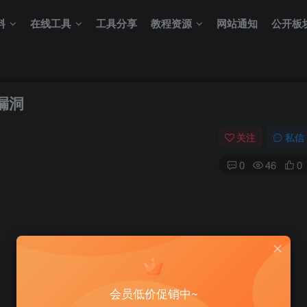
料
在线工具
工具分享
教程资源
网站通知
公开板
行漏洞
关注
私信
0
46
0
会员低价促销中~