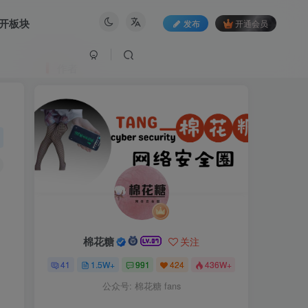
开板块
发布
开通会员
作者
棉花糖
关注
41
1.5W+
991
424
436W+
公众号: 棉花糖 fans