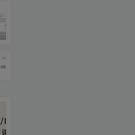
独家!超强代码审计工具上线！免费会员等你来嫖！
2025 hw 有poc的漏洞集合
技术文章投稿兑换会员规则
篇
186