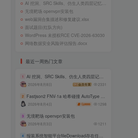
AI 挖洞、SRC Skills、仿生人类四层记忆系统
无境靶场 openvpn安装包
web漏洞合集描述和修复建议.xlsx
面试题目(红队方向)
WordPress 未授权RCE CVE-2026-63030
网络数据安全风险评估报告.docx
最近一周热门文章
AI 挖洞、SRC Skills、仿生人类四层记忆系统
1
2026年8月8日
2331
会员专属
Fastjson2 FNV-1a 哈希碰撞 AutoType 绕过远程代码执行
2
1298
2026年8月4日
9999
无境靶场 openvpn安装包
3
2026年8月3日
1211
报装系统智能平台fileDownload存在任意文件读取
4