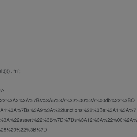
))) . “n”;
ts?
lt%22%3A2%3A%7Bs%3A5%3A%22%00%2A%00db%22%3BO
3A1%3A%7Bs%3A9%3A%22functions%22%3Ba%3A1%3A%7
A6%3A%22assert%22%3B%7D%7Ds%3A12%3A%22%00%2A
o%28%29%22%3B%7D