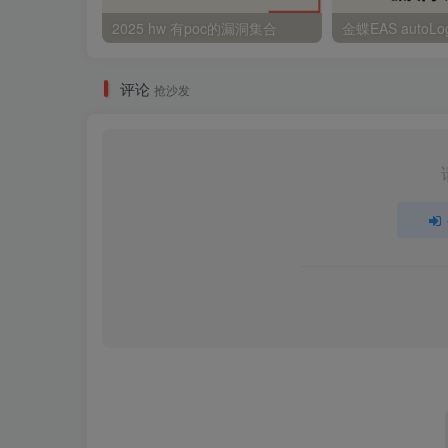
2025 hw 有poc的漏洞集合
评论
抢沙发