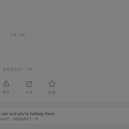
THE END
喜欢就支持一下吧
赞赏
分享
收藏
 can and you’re halfway there.
相信自己，你也就成功了一半