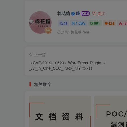
棉花糖
关注
41
1.5W+
991
424
4
公众号: 棉花糖 fans
上一篇
（CVE-2019-16520）WordPress_Plugin_-
_All_in_One_SEO_Pack_储存型xss
相关推荐