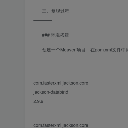
三、复现过程
————
### 环境搭建
创建一个Meaven项目，在pom.xml文件
com.fasterxml.jackson.core
jackson-databind
2.9.9
com.fasterxml.jackson.core