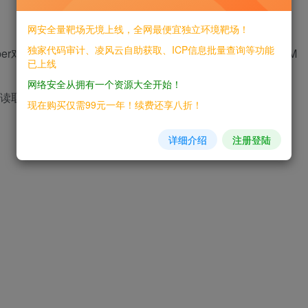
网安全量靶场无境上线，全网最便宜独立环境靶场！
独家代码审计、凌风云自助获取、ICP信息批量查询等功能
er对象调用enableDefaultTyping方法并且服务端使用了JDOM
已上线
网络安全从拥有一个资源大全开始！
，读取远程服务器上的任意文件。
现在购买仅需99元一年！续费还享八折！
详细介绍
注册登陆