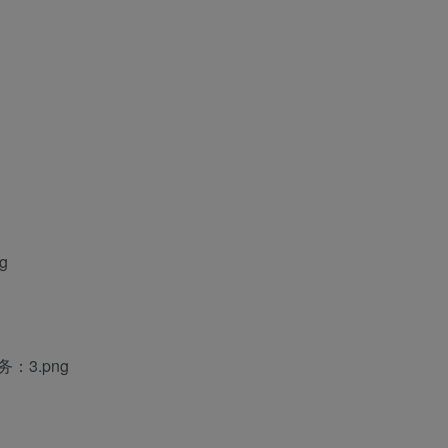
g
：3.png