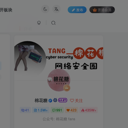
开板块
发布
开通会员
作者
棉花糖
关注
41
1.5W+
991
423
435W+
公众号: 棉花糖 fans