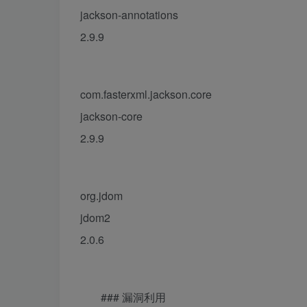
jackson-annotations
2.9.9
com.fasterxml.jackson.core
jackson-core
2.9.9
org.jdom
jdom2
2.0.6
### 漏洞利用