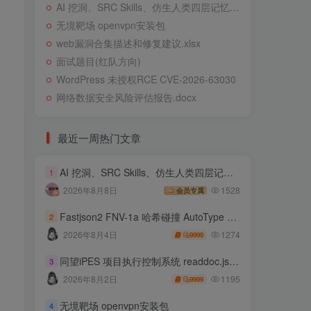
AI 挖洞、SRC Skills、仿生人类四层记忆系统
无境靶场 openvpn安装包
web漏洞合集描述和修复建议.xlsx
面试题目(红队方向)
WordPress 未授权RCE CVE-2026-63030
网络数据安全风险评估报告.docx
最近一周热门文章
AI 挖洞、SRC Skills、仿生人类四层记忆系统
1
2026年8月8日
1528
会员专属
Fastjson2 FNV-1a 哈希碰撞 AutoType 绕过远程代码执行
2
1274
2026年8月4日
9999
同望iPES 项目执行控制系统 readdoc.jsp存在任意文件读取
3
1195
2026年8月2日
9999
无境靶场 openvpn安装包
4